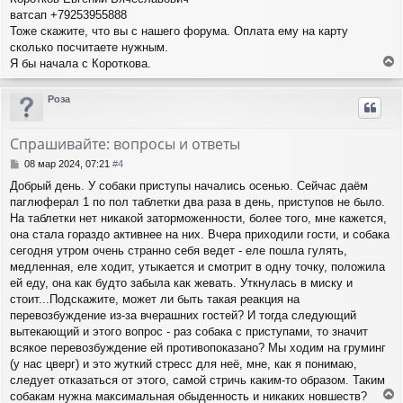
е
у
ватсап +79253955888
Тоже скажите, что вы с нашего форума. Оплата ему на карту
сколько посчитаете нужным.
Я бы начала с Короткова.
е
р
Роза
н
у
т
Спрашивайте: вопросы и ответы
ь
с
С
08 мар 2024, 07:21
#4
я
о
Добрый день. У собаки приступы начались осенью. Сейчас даём
о
к
паглюферал 1 по пол таблетки два раза в день, приступов не было.
б
н
щ
На таблетки нет никакой заторможенности, более того, мне кажется,
а
е
ч
она стала гораздо активнее на них. Вчера приходили гости, и собака
н
а
сегодня утром очень странно себя ведет - еле пошла гулять,
и
л
медленная, еле ходит, утыкается и смотрит в одну точку, положила
е
у
ей еду, она как будто забыла как жевать. Уткнулась в миску и
стоит...Подскажите, может ли быть такая реакция на
перевозбуждение из-за вчерашних гостей? И тогда следующий
вытекающий и этого вопрос - раз собака с приступами, то значит
всякое перевозбуждение ей противопоказано? Мы ходим на груминг
(у нас цверг) и это жуткий стресс для неё, мне, как я понимаю,
следует отказаться от этого, самой стричь каким-то образом. Таким
собакам нужна максимальная обыденность и никаких новшеств?