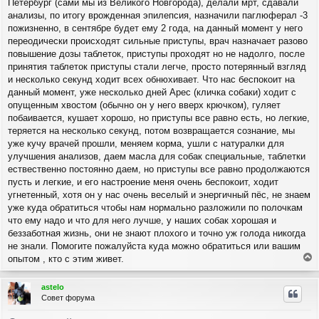
щ
Петербург (сами мы из Великого Новгорода), делали мрт, сдавали
а
е
ч
анализы, по итогу врожденная эпилепсия, назначили паглюферал -3
н
а
пожизненно, в сентябре будет ему 2 года, на данный момент у него
и
л
переодически происходят сильные приступы, врач назначает разово
е
у
повышение дозы таблеток, приступы проходят но не надолго, после
принятия таблеток приступы стали легче, просто потерянный взгляд
и несколько секунд ходит всех обнюхивает. Что нас беспокоит на
данный момент, уже несколько дней Арес (кличка собаки) ходит с
опущенным хвостом (обычно он у него вверх крючком), гуляет
побаивается, кушает хорошо, но приступы все равно есть, но легкие,
теряется на несколько секунд, потом возвращается сознание, мы
уже кучу врачей прошли, меняем корма, ушли с натуралки для
улучшения анализов, даем масла для собак специальные, таблетки
ествественно постоянно даем, но приступы все равно продолжаются
пусть и легкие, и его настроение меня очень беспокоит, ходит
угнетенный, хотя он у нас очень веселый и энергичный пёс, не знаем
уже куда обратиться чтобы нам нормально разложили по полочкам
что ему надо и что для него лучше, у наших собак хорошая и
беззаботная жизнь, они не знают плохого и точно уж голода никогда
не знали. Помогите пожалуйста куда можно обратиться или вашим
опытом , кто с этим живет.
е
р
astelo
н
Совет форума
у
т