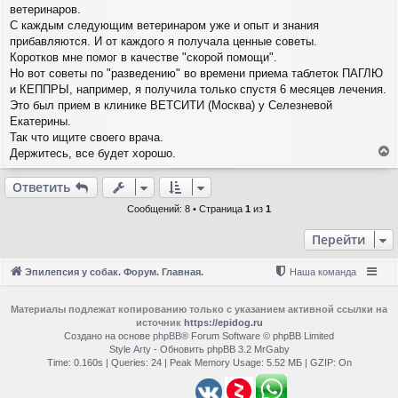
щ
ветеринаров.
а
е
ч
С каждым следующим ветеринаром уже и опыт и знания
н
а
прибавляются. И от каждого я получала ценные советы.
и
л
Коротков мне помог в качестве "скорой помощи".
е
у
Но вот советы по "разведению" во времени приема таблеток ПАГЛЮ
и КЕППРЫ, например, я получила только спустя 6 месяцев лечения.
Это был прием в клинике ВЕТСИТИ (Москва) у Селезневой
Екатерины.
Так что ищите своего врача.
Держитесь, все будет хорошо.
е
р
Ответить
н
у
Сообщений: 8 • Страница
1
из
1
т
ь
Перейти
с
я
Эпилепсия у собак. Форум. Главная.
Наша команда
к
н
а
Материалы подлежат копированию только с указанием активной ссылки на
ч
источник
https://epidog.ru
а
Создано на основе
phpBB
® Forum Software © phpBB Limited
Style
Arty
- Обновить phpBB 3.2 MrGaby
л
Time: 0.160s
|
Queries: 24
| Peak Memory Usage: 5.52 МБ | GZIP: On
у