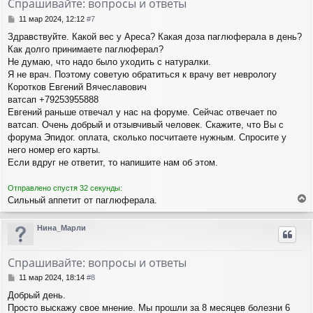
Спрашивайте: вопросы и ответы
ь
с
С
11 мар 2024, 12:12
#7
я
о
Здравствуйте. Какой вес у Ареса? Какая доза паглюферала в день?
о
к
Как долго принимаете паглюферал?
б
н
щ
Не думаю, что надо было уходить с натуралки.
а
е
ч
Я не врач. Поэтому советую обратиться к врачу вет неврологу
н
а
Коротков Евгений Вячеславович
и
л
ватсап +79253955888
е
у
Евгений раньше отвечал у нас на форуме. Сейчас отвечает по
ватсап. Очень добрый и отзывчивый человек. Скажите, что Вы с
форума Эпидог. оплата, сколько посчитаете нужным. Спросите у
него номер его карты.
Если вдруг не ответит, то напишите нам об этом.
Отправлено спустя 32 секунды:
Сильный аппетит от паглюферала.
е
р
Нина_Марли
н
у
т
Спрашивайте: вопросы и ответы
ь
с
С
11 мар 2024, 18:14
#8
я
о
Добрый день.
о
к
Просто выскажу свое мнение. Мы прошли за 8 месяцев болезни 6
б
н