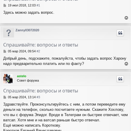
С
19 июл 2018, 12:03
#1
о
Здесь можно задать вопрос.
о
б
е
щ
е
р
Zanny03072020
н
н
и
у
е
т
Спрашивайте: вопросы и ответы
ь
с
С
05 мар 2024, 09:54
#2
я
о
Добрый день, подскажите, пожалуйста, чтобы задать вопрос Харону
о
к
надо предварительно платить или по факту?
б
н
е
щ
а
е
р
ч
astelo
н
н
а
Совет форума
и
у
л
е
т
у
Спрашивайте: вопросы и ответы
ь
с
С
05 мар 2024, 13:14
#3
я
о
Здравствуйте. Проконсультируйтесь с ним, а потом переведите ему
о
к
деньги на телефон, сколько посчитаете нужным. Скажите Хохлову,
б
н
щ
что вы с форума Эпидог. Вроде в Телеграм он быстрее отвечает, чем
а
е
ч
ватсап. Хотя мне и на ватсап раньше быстро отвечал.
н
а
Ещё можно написать Короткову.
и
л
Коротков Евгений Вячеславович