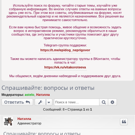
Используйте поиск по форуму, читайте старые темы, изучайте уже
собранную информацию. Во многих случаях ответы на важные вопросы
здесь уже есть. При этом все советы, опубликованные на форуме, носят
рекомендательный характер и не являются назначениями. Все решения вы
принимаете самостоятельно.
Если вам нужна быстрая помощь, живое общение и возможность задать
вопрос в интерактивном режиме, рекомендуем обратиться в наши
сообщества, где энтузиасты и участники группы помогают друг другу
практически круглосуточно.
Telegram-группа поддержки:
https://t.me/epidog_neprigovor
Также вы можете написать администратору группы в ВКонтакте, чтобы
попасть в чат:
https://vk.ru/vitakoroteeva
Мы общаемся, ведём дневники наблюдений и поддерживаем друг друга.
Спрашивайте: вопросы и ответы
Модераторы:
astelo
,
Натэлла
Поиск
Расшире
Ответить
Сообщений: 8 • Страница
1
из
1
Натэлла
Администратор
Спрашивайте: вопросы и ответы