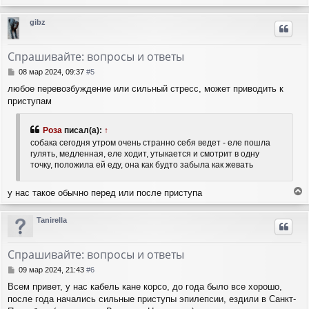
е
р
gibz
н
у
т
Спрашивайте: вопросы и ответы
ь
с
С
08 мар 2024, 09:37
#5
я
о
любое перевозбуждение или сильный стресс, может приводить к
о
к
приступам
б
н
щ
а
е
ч
Роза
писал(а):
↑
н
а
собака сегодня утром очень странно себя ведет - еле пошла
и
л
гулять, медленная, еле ходит, утыкается и смотрит в одну
е
у
точку, положила ей еду, она как будто забыла как жевать
у нас такое обычно перед или после приступа
е
р
Tanirella
н
у
т
Спрашивайте: вопросы и ответы
ь
с
С
09 мар 2024, 21:43
#6
я
о
Всем привет, у нас кабель кане корсо, до года было все хорошо,
о
к
после года начались сильные приступы эпилепсии, ездили в Санкт-
б
н