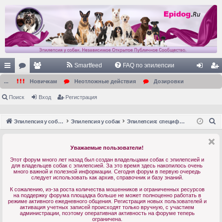
Smartfeed
FAQ по эпилепсии
с
ор
ол
хо
ег
...
Новичкам
Неотложные действия
Дозировки
ы
ум
ьз
д
ис
Поиск
Вход
Регистрация
лк
ы
ов
тр
П
Эпилепсия у собак. Форум. Главная.
Эпилепсия у собак
Эпилепсия: специфика и особенности болезни
и
ат
ац
о
ел
ия
и
Уважаемые пользователи!
с
и
Этот форум много лет назад был создан владельцами собак с эпилепсией и
к
для владельцев собак с эпилепсией. За это время здесь накопилось очень
много важной и полезной информации. Сегодня форум в первую очередь
следует использовать как архив, справочник и базу знаний.
К сожалению, из-за роста количества мошенников и ограниченных ресурсов
на поддержку форума площадка больше не может полноценно работать в
режиме активного ежедневного общения. Регистрация новых пользователей и
активация учетных записей происходят только вручную, с участием
администрации, поэтому оперативная активность на форуме теперь
ограничена.