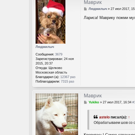
т
Маврик
а
С
Людмилыч
»
27 июл 2017, 1
к
о
т
Лариса! Маврику пожми му
о
н
б
а
щ
я
е
и
н
н
и
ф
е
о
Людмилыч
р
Сообщения:
3679
м
Зарегистрирован:
24 ноя
а
2015, 20:37
ц
Откуда:
Щелково
и
Московская область
я
Благодарил (а):
12367 раз
п
Поблагодарили:
7315 раз
о
л
ь
Маврик
з
о
С
Yukiko
»
27 июл 2017, 16:34
#
в
о
а
о
т
б
astelo
писал(а):
↑
е
щ
Обрабатываем шов со 
л
е
я
н
Н
и
Крепитесь! Самое страшное