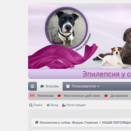
Форумы
Пользователи
с
Новичкам
Неотложные действия
Дозировки
ы
Поиск
Вход
Регистрация
лк
и
Эпилепсия у собак. Форум. Главная.
НАШИ ПИТОМЦЫ