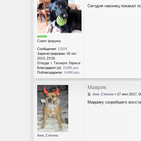
о
Сегодня наконец покакал п
о
б
щ
е
н
и
е
astelo
Совет форума
Сообщения:
13204
Зарегистрирован:
05 окт
2013, 23:55
Откуда:
г. Таганрог Лариса
Благодарил (а):
11085 раз
Поблагодарили:
14496 раз
Маврик
С
Аня_Стелла
»
27 июл 2017, 
о
Маврику скорейшего восста
о
б
щ
е
н
и
е
Аня_Стелла