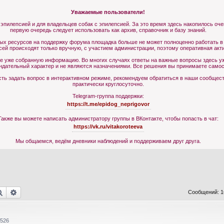
Уважаемые пользователи!
 эпилепсией и для владельцев собак с эпилепсией. За это время здесь накопилось оч
первую очередь следует использовать как архив, справочник и базу знаний.
ных ресурсов на поддержку форума площадка больше не может полноценно работать в
сей происходят только вручную, с участием администрации, поэтому оперативная акт
те уже собранную информацию. Во многих случаях ответы на важные вопросы здесь уж
ндательный характер и не являются назначениями. Все решения вы принимаете самос
ь задать вопрос в интерактивном режиме, рекомендуем обратиться в наши сообщества
практически круглосуточно.
Telegram-группа поддержки:
https://t.me/epidog_neprigovor
Также вы можете написать администратору группы в ВКонтакте, чтобы попасть в чат:
https://vk.ru/vitakoroteeva
Мы общаемся, ведём дневники наблюдений и поддерживаем друг друга.
Поиск
Расширенный поиск
Сообщений: 
526