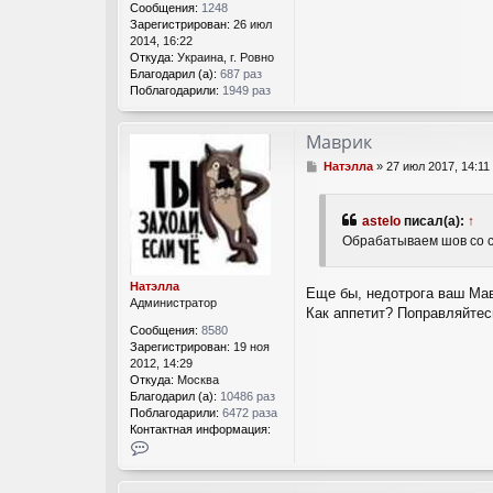
Сообщения:
1248
Зарегистрирован:
26 июл
2014, 16:22
Откуда:
Украина, г. Ровно
Благодарил (а):
687 раз
Поблагодарили:
1949 раз
Маврик
С
Натэлла
»
27 июл 2017, 14:11
о
о
б
astelo
писал(а):
↑
щ
Обрабатываем шов со 
е
н
и
Натэлла
Еще бы, недотрога ваш Ма
е
Администратор
Как аппетит? Поправляйтес
Сообщения:
8580
Зарегистрирован:
19 ноя
2012, 14:29
Откуда:
Москва
Благодарил (а):
10486 раз
Поблагодарили:
6472 раза
Контактная информация:
К
о
н