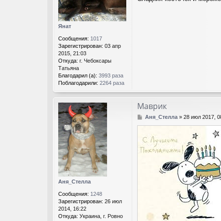
н
и
е
Янат
Сообщения:
1017
Зарегистрирован:
03 апр
2015, 21:03
Откуда:
г. Чебоксары
Татьяна
Благодарил (а):
3993 раза
Поблагодарили:
2264 раза
Маврик
С
Аня_Стелла
»
28 июл 2017, 
о
о
б
щ
е
н
и
е
Аня_Стелла
Сообщения:
1248
Зарегистрирован:
26 июл
2014, 16:22
Откуда:
Украина, г. Ровно