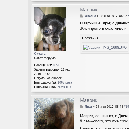
Маврик
С
Оксана
»
28 июл 2017, 05:22
о
Маврунище, друг, с Днюшко
о
Живи долго и счастливо и н
б
щ
е
Вложения
н
и
е
Оксана
Совет форума
Сообщения:
1651
Зарегистрирован:
21 июл
2015, 07:54
Откуда:
Ульяновск
Благодарил (а):
1062 раза
Поблагодарили:
4089 раз
Маврик
С
Янат
»
28 июл 2017, 08:44
#15
о
о
Маврик, солнышко, с Днем к
б
9 лет----огого, это уже сро
щ
Сладких косточек и морожен
е