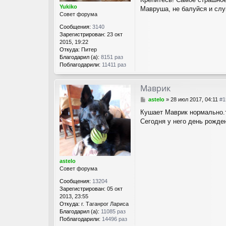
а
е
Yukiko
Мавруша, не балуйся и слу
т
Совет форума
э
л
Сообщения:
3140
л
Зарегистрирован:
23 окт
а
2015, 19:22
Откуда:
Питер
Благодарил (а):
8151 раз
Поблагодарили:
11411 раз
Маврик
С
astelo
»
28 июл 2017, 04:11
#1
о
Кушает Маврик нормально.т
о
Сегодня у него день рожде
б
щ
е
н
и
е
astelo
Совет форума
Сообщения:
13204
Зарегистрирован:
05 окт
2013, 23:55
Откуда:
г. Таганрог Лариса
Благодарил (а):
11085 раз
Поблагодарили:
14496 раз