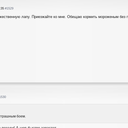
5:35
#1529
жественную лапу. Приезжайте ко мне. Обещаю кормить мороженым без 
1530
страшным боем.
 позади! А шов быстро зарастет.