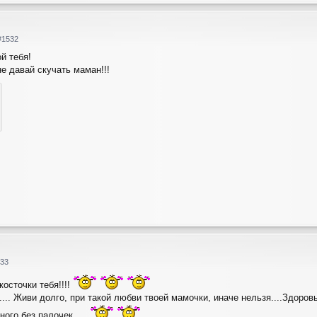
#1532
й тебя!
е давай скучать маман!!!
33
осточки тебя!!!!
к..... Живи долго, при такой любви твоей мамочки, иначе нельзя....Здоровь
ого без палочек.....