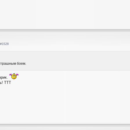
#1528
страшным боем.
врик.
ь! ТТТ