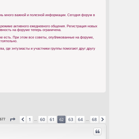
ень много важной и полезной информации. Сегодня форум в
 режиме активного ежедневного общения. Регистрация новых
ивность на форуме теперь ограничена.
е есть. При этом все советы, опубликованные на форуме,
тоятельно.
, где энтузиасты и участники группы помогают друг другу
Страница
62
из
68
1
60
61
63
64
68
Пред.
62
След.
1677
…
…