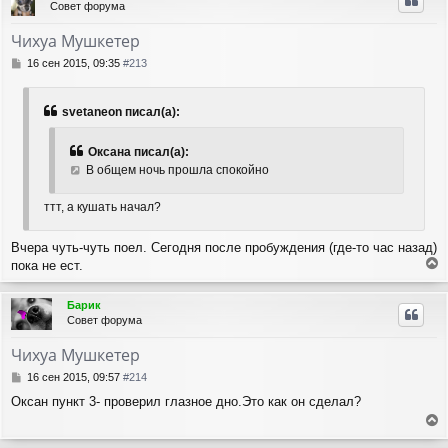
Совет форума
у
т
Чихуа Мушкетер
ь
с
С
16 сен 2015, 09:35
#213
я
о
о
к
б
н
svetaneon писал(а):
щ
а
е
ч
Оксана писал(а):
н
а
и
В общем ночь прошла спокойно
л
е
у
ттт, а кушать начал?
Вчера чуть-чуть поел. Сегодня после пробуждения (где-то час назад)
пока не ест.
е
р
Барик
н
Совет форума
у
т
Чихуа Мушкетер
ь
с
С
16 сен 2015, 09:57
#214
я
о
Оксан пункт 3- проверил глазное дно.Это как он сделал?
о
к
б
н
е
щ
а