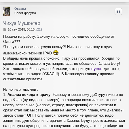
е
е
у
р
Оксана
н
Совет форума
у
т
Чихуа Мушкетер
ь
с
С
16 сен 2015, 08:15
#212
я
о
Пришла на работу. Захожу на форум, последнее сообщение от
о
к
Ольги???
б
н
щ
Я же утром наваяла целую поэму?! Никак не привыкну к чуду
а
е
ч
американской техники IPAD
н
а
В общем ночь прошла спокойно. Пару раз просыпался, бродил по
и
л
кровати, искал место, я уж напряглась, но обошлось, Слава Богу!
е
у
Хотя ловлю себя на ужасной мысли, что приступ
нужен
для того,
чтобы снять на видео (УЖАС!!!). В Казанскую клинику просили
обязательно привезти.
Из ночных мыслей :
1.
Анализ похода к врачу
. Нашему вчерашнему доХтуру ничего не
надо было (ну видео к примеру), он априори скептически отнесся к
моему заявлению (жалобе, страху, подозрению) об эпилепсии и
сразу стал как бы ставить меня на место в том плане, что диагнозы
здесь ставит ОН. Получается повела себя не деликатно, надо
запомнить для общения с врачом в Казани. Буду просто жаловаться
на приступы судорог, ничего озвучивать не буду, а то еще обидится