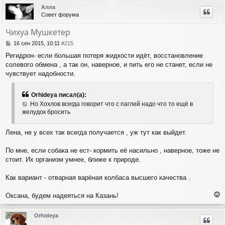
е
р
ч
Алла
н
н
а
Совет форума
и
у
л
е
т
у
Чихуа Мушкетер
ь
с
С
16 сен 2015, 10:11
#215
я
о
Регидрон- если большая потеря жидкости идёт, восстановление
о
к
солевого обмена , а так он, наверное, и пить его не станет, если не
б
н
щ
чувствует надобности.
а
е
ч
н
а
Orhideya писал(а):
и
л
е
Но Хохлов всегда говорит что с паглей надо что то ещё в
у
желудок бросить
Лена, не у всех так всегда получается , уж тут как выйдет.
По мне, если собака не ест- кормить её насильно , наверное, тоже не
стоит. Их организм умнее, ближе к природе.
Как вариант - отварная варёная колбаса высшего качества .
Оксана, будем надеяться на Казань!
е
р
Orhideya
н