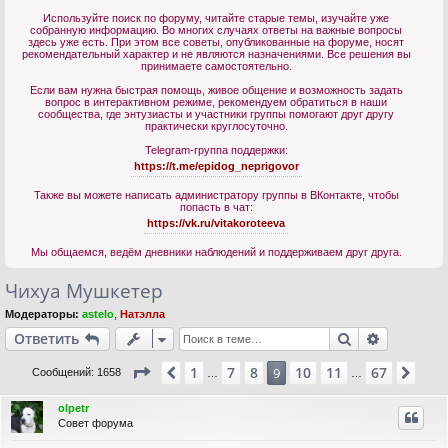
Используйте поиск по форуму, читайте старые темы, изучайте уже
собранную информацию. Во многих случаях ответы на важные вопросы
здесь уже есть. При этом все советы, опубликованные на форуме, носят
рекомендательный характер и не являются назначениями. Все решения вы
принимаете самостоятельно.
Если вам нужна быстрая помощь, живое общение и возможность задать
вопрос в интерактивном режиме, рекомендуем обратиться в наши
сообщества, где энтузиасты и участники группы помогают друг другу
практически круглосуточно.
Telegram-группа поддержки:
https://t.me/epidog_neprigovor
Также вы можете написать администратору группы в ВКонтакте, чтобы
попасть в чат:
https://vk.ru/vitakoroteeva
Мы общаемся, ведём дневники наблюдений и поддерживаем друг друга.
Чихуа Мушкетер
Модераторы:
astelo
,
Натэлла
Поиск
Расшире
Ответить
Страница
9
из
67
1
7
8
10
11
67
Пред.
9
Сле
Сообщений: 1658
…
…
olpetr
Совет форума