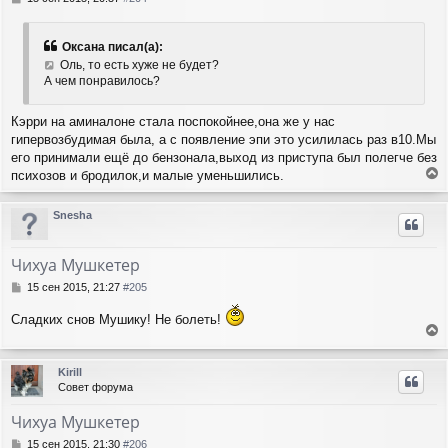
я
о
о
к
б
н
Оксана писал(а):
щ
а
Оль, то есть хуже не будет?
е
ч
А чем понравилось?
н
а
и
л
е
Кэрри на аминалоне стала поспокойнее,она же у нас
у
гипервозбудимая была, а с появление эпи это усилилась раз в10.Мы
его принимали ещё до бензонала,выход из приступа был полегче без
психозов и бродилок,и малые уменьшились.
е
р
Snesha
н
у
т
Чихуа Мушкетер
ь
с
С
15 сен 2015, 21:27
#205
я
о
о
к
Сладких снов Мушику! Не болеть!
б
н
е
щ
а
е
р
ч
Kirill
н
н
а
Совет форума
и
у
л
е
т
у
Чихуа Мушкетер
ь
с
С
15 сен 2015, 21:30
#206