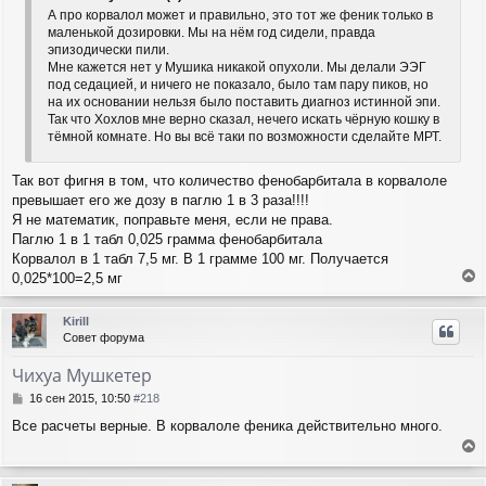
щ
а
А про корвалол может и правильно, это тот же феник только в
е
ч
маленькой дозировки. Мы на нём год сидели, правда
н
а
эпизодически пили.
и
л
Мне кажется нет у Мушика никакой опухоли. Мы делали ЭЭГ
е
у
под седацией, и ничего не показало, было там пару пиков, но
на их основании нельзя было поставить диагноз истинной эпи.
Так что Хохлов мне верно сказал, нечего искать чёрную кошку в
тёмной комнате. Но вы всё таки по возможности сделайте МРТ.
Так вот фигня в том, что количество фенобарбитала в корвалоле
превышает его же дозу в паглю 1 в 3 раза!!!!
Я не математик, поправьте меня, если не права.
Паглю 1 в 1 табл 0,025 грамма фенобарбитала
Корвалол в 1 табл 7,5 мг. В 1 грамме 100 мг. Получается
0,025*100=2,5 мг
е
р
Kirill
н
Совет форума
у
т
Чихуа Мушкетер
ь
с
С
16 сен 2015, 10:50
#218
я
о
Все расчеты верные. В корвалоле феника действительно много.
о
к
б
н
е
щ
а
е
р
ч