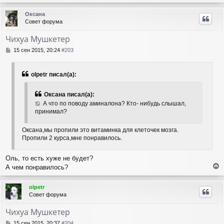
е
р
Оксана
н
Совет форума
у
т
Чихуа Мушкетер
ь
с
С
15 сен 2015, 20:24
#203
я
о
о
к
б
н
olpetr писал(а):
щ
а
е
ч
Оксана писал(а):
н
а
и
А что по поводу аминалона? Кто- нибудь слышал,
л
е
принимал?
у
Оксана,мы пропили это витаминка для клеточек мозга.
Пропили 2 курса,мне понравилось.
Оль, то есть хуже не будет?
А чем понравилось?
е
р
olpetr
н
Совет форума
у
т
Чихуа Мушкетер
ь
с
С
15 сен 2015, 20:37
#204