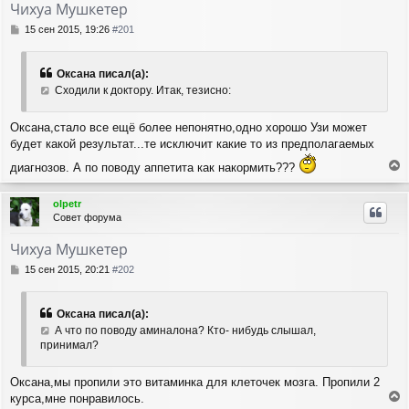
Чихуа Мушкетер
С
15 сен 2015, 19:26
#201
о
о
б
Оксана писал(а):
щ
Сходили к доктору. Итак, тезисно:
е
н
и
Оксана,стало все ещё более непонятно,одно хорошо Узи может
е
будет какой результат...те исключит какие то из предполагаемых
диагнозов. А по поводу аппетита как накормить???
е
р
olpetr
н
Совет форума
у
т
Чихуа Мушкетер
ь
с
С
15 сен 2015, 20:21
#202
я
о
о
к
б
н
Оксана писал(а):
щ
а
А что по поводу аминалона? Кто- нибудь слышал,
е
ч
принимал?
н
а
и
л
е
Оксана,мы пропили это витаминка для клеточек мозга. Пропили 2
у
курса,мне понравилось.