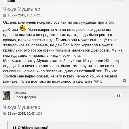
у
т
Чихуа Мушкетер
ь
с
С
16 сен 2015, 10:13
#216
я
о
Оксана, мне очень понравилось как ты рассуждаешь про этого
о
к
б
н
доХтора
Меня напрягло что он не спросил как давно вы
щ
а
сдавали анлизы и не предложил их сдать, ведь была рвота с
е
ч
кровью, плохой аппетит и тд. Помимо эпи может быть ещё какое
н
а
желудочное заболевание, не дай Бог. А про корвалол может и
и
л
е
правильно, это тот же феник только в маленькой дозировки. Мы на
у
нём год сидели, правда эпизодически пили.
Мне кажется нет у Мушика никакой опухоли. Мы делали ЭЭГ под
седацией, и ничего не показало, было там пару пиков, но на их
основании нельзя было поставить диагноз истинной эпи. Так что
Хохлов мне верно сказал, нечего искать чёрную кошку в тёмной
комнате. Но вы всё таки по возможности сделайте МРТ.
е
р
Оксана
н
Совет форума
у
т
Чихуа Мушкетер
ь
с
С
16 сен 2015, 10:47
#217
я
о
о
к
б
н
Orhideya писал(а):