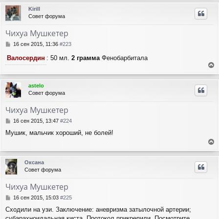
и
р
л
Kirill
е
н
у
Совет форума
у
т
Чихуа Мушкетер
ь
с
С
16 сен 2015, 11:36
#223
я
о
Валосердин
: 50 мл.
2 грамма
Фенобарбитала
о
к
б
н
е
щ
а
е
р
ч
astelo
н
н
а
Совет форума
и
у
л
е
т
у
Чихуа Мушкетер
ь
с
С
16 сен 2015, 13:47
#224
я
о
Мушик, мальчик хороший, не болей!
о
к
б
н
е
щ
а
е
р
ч
Оксана
н
н
а
Совет форума
и
у
л
е
т
у
Чихуа Мушкетер
ь
с
С
16 сен 2015, 15:03
#225
я
о
Сходили на узи. Заключение: аневризма затылочной артерии;
о
к
субарахноидальная киста. Протокол прикрепили. Посмотрите