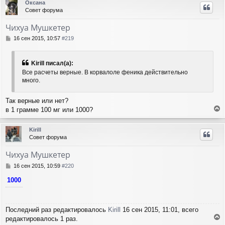
Оксана
н
н
а
Совет форума
и
у
л
е
т
у
Чихуа Мушкетер
ь
с
С
16 сен 2015, 10:57
#219
я
о
о
к
б
н
Kirill писал(а):
щ
а
Все расчеты верные. В корвалоле феника действительно
е
ч
много.
н
а
и
л
е
Так верные или нет?
у
в 1 грамме 100 мг или 1000?
е
р
Kirill
н
Совет форума
у
т
Чихуа Мушкетер
ь
с
С
16 сен 2015, 10:59
#220
я
о
1000
о
к
б
н
щ
а
е
ч
Последний раз редактировалось
Kirill
16 сен 2015, 11:01, всего
н
а
и
редактировалось 1 раз.
л
е