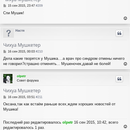
ь
с
С
15 сен 2015, 23:47
#209
я
о
Спи Мушик!
о
к
б
н
е
щ
а
е
р
ч
Настя
н
н
а
и
у
л
е
т
у
Чихуа Мушкетер
ь
с
С
16 сен 2015, 00:03
#210
я
о
Дела какие творятся у Мушика....а врач про синдром отмены ничего
о
к
не говорил?страшно отменять... Мушеночек,давай не болей!
б
н
е
щ
а
е
р
ч
olpetr
н
н
а
Совет форума
и
у
л
е
т
у
Чихуа Мушкетер
ь
с
С
16 сен 2015, 03:51
#211
я
о
Оксана,так как встаём раньше всех,ждем хороших новостей от
о
к
Мушика!
б
н
щ
а
е
ч
Последний раз редактировалось
olpetr
16 сен 2015, 10:42, всего
н
а
и
редактировалось 1 раз.
л