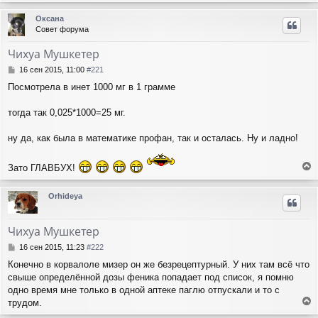
е
у
р
Оксана
н
Совет форума
у
т
Чихуа Мушкетер
ь
с
С
16 сен 2015, 11:00
#221
я
о
Посмотрела в инет 1000 мг в 1 грамме
о
к
б
н
щ
тогда так 0,025*1000=25 мг.
а
е
ч
н
а
ну да, как была в математике профан, так и осталась. Ну и ладно!
и
л
е
у
Зато ГЛАВБУХ!
е
р
Orhideya
н
у
т
Чихуа Мушкетер
ь
с
С
16 сен 2015, 11:23
#222
я
о
Конечно в корвалоле мизер он же безрецептурный. У них там всё что
о
к
свыше определённой дозы феника попадает под список, я помню
б
н
щ
одно время мне только в одной аптеке паглю отпускали и то с
а
е
ч
трудом.
н
е
а