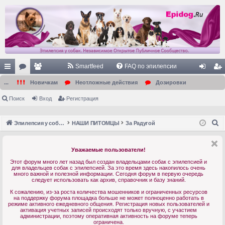
Smartfeed
FAQ по эпилепсии
с
ор
ол
хо
ег
...
Новичкам
Неотложные действия
Дозировки
ы
ум
ьз
д
ис
Поиск
Вход
Регистрация
лк
ы
ов
тр
П
Эпилепсия у собак. Форум. Главная.
НАШИ ПИТОМЦЫ
За Радугой
и
ат
ац
о
ел
ия
и
Уважаемые пользователи!
с
и
Этот форум много лет назад был создан владельцами собак с эпилепсией и
к
для владельцев собак с эпилепсией. За это время здесь накопилось очень
много важной и полезной информации. Сегодня форум в первую очередь
следует использовать как архив, справочник и базу знаний.
К сожалению, из-за роста количества мошенников и ограниченных ресурсов
на поддержку форума площадка больше не может полноценно работать в
режиме активного ежедневного общения. Регистрация новых пользователей и
активация учетных записей происходят только вручную, с участием
администрации, поэтому оперативная активность на форуме теперь
ограничена.