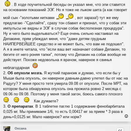
. В ходе поучительной беседы он указал мне, что эпи ставится
на основании показаний ЭЭГ. Но я тоже не лыком шита (а как говорит
мой сын -"золотыми нитками
, вот зараза!) тут же ему
предлагаю -"Сделайте", сразу тон сбавил и признал, что у собак эти
импульсы не видны и ЭЭГ в случае собак бесполезная процедура".
Ну и чего было выделываться? Еще очень сильно настаивал на
Депакине, прям убеждал меня, что "даже детям грудным
НАИПЕРВЕЙШЕЕ средство и не может быть, что вам не подошел".
А я в инете читала, что "если ваш вет назначает собаке Депакин, то
бегите от него роняя тапки", потому что Депакин на собак вообще не
действует. Похоже недовольна я врачом, наверное я свинья
неблагодарная
2.
Об опухоли мозга.
Я жуткий параноик и думаю, что если бы у
Мыши была опухоль, он наверное давным-давно улетел бы от нас на
Радугу? У меня просто тетя умерла 09.08 от опухоли. После МРТ, на
котором была обнаружена опухоль она прожила ровно 2 месяца с
09.06 по 09.08. Поэтому у меня такой загон, боюсь самого плохого
Как думаете?
3.
О препаратах
. В 1 таблетке паглю 1 содержание фенобарбитала
0,025 мг. Мы принимаем 1/6, то есть 0,00417 мг за прием * 3 раза в
день=0,0125 мг. Мало наверное? или норм?
е
р
Оксана
н