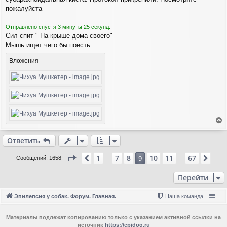
б
н
щ
пожалуйста
а
е
ч
н
а
Отправлено спустя 3 минуты 25 секунд:
и
л
Сил спит " На крыше дома своего"
е
у
Мышь ищет чего бы поесть
Вложения
е
р
Ответить
н
у
Страница
9
из
67
1
7
8
10
11
67
Пред.
9
Сле
Сообщений: 1658
…
…
т
ь
Перейти
с
я
к
Эпилепсия у собак. Форум. Главная.
Наша команда
н
а
ч
Материалы подлежат копированию только с указанием активной ссылки на
источник
https://epidog.ru
а