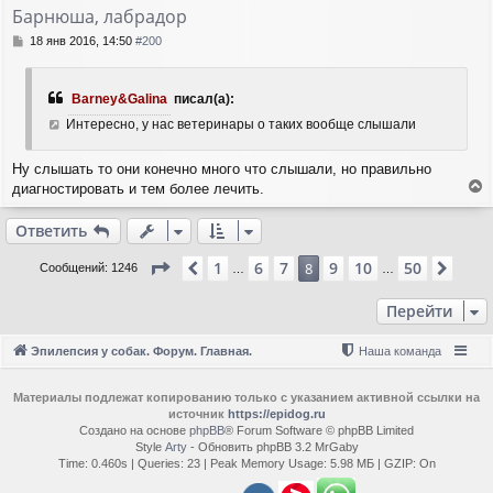
т
Барнюша, лабрадор
ь
с
С
18 янв 2016, 14:50
#200
я
о
о
к
б
н
Barney&Galina
писал(а):
щ
а
е
Интересно, у нас ветеринары о таких вообще слышали
ч
н
а
и
л
Ну слышать то они конечно много что слышали, но правильно
е
у
диагностировать и тем более лечить.
е
р
Ответить
н
у
Страница
8
из
50
1
6
7
9
10
50
Пред.
8
След
Сообщений: 1246
…
…
т
ь
Перейти
с
я
к
Эпилепсия у собак. Форум. Главная.
Наша команда
н
а
ч
Материалы подлежат копированию только с указанием активной ссылки на
источник
https://epidog.ru
а
Создано на основе
phpBB
® Forum Software © phpBB Limited
л
Style
Arty
- Обновить phpBB 3.2 MrGaby
у
Time: 0.460s
|
Queries: 23
| Peak Memory Usage: 5.98 МБ | GZIP: On