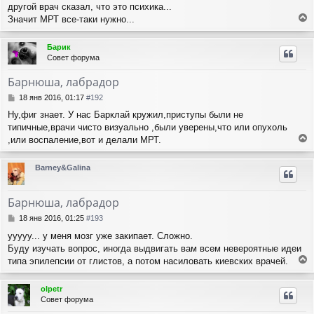
другой врач сказал, что это психика...
Значит МРТ все-таки нужно...
е
р
Барик
н
Совет форума
у
т
Барнюша, лабрадор
ь
с
С
18 янв 2016, 01:17
#192
я
о
Ну,фиг знает. У нас Барклай кружил,приступы были не
о
к
типичные,врачи чисто визуально ,были уверены,что или опухоль
б
н
щ
,или воспаление,вот и делали МРТ.
а
е
е
ч
н
р
а
Barney&Galina
и
н
л
е
у
у
т
Барнюша, лабрадор
ь
с
С
18 янв 2016, 01:25
#193
я
о
ууууу... у меня мозг уже закипает. Сложно.
о
к
Буду изучать вопрос, иногда выдвигать вам всем невероятные идеи
б
н
щ
типа эпилепсии от глистов, а потом насиловать киевских врачей.
а
е
е
ч
н
р
а
olpetr
и
н
л
Совет форума
е
у
у