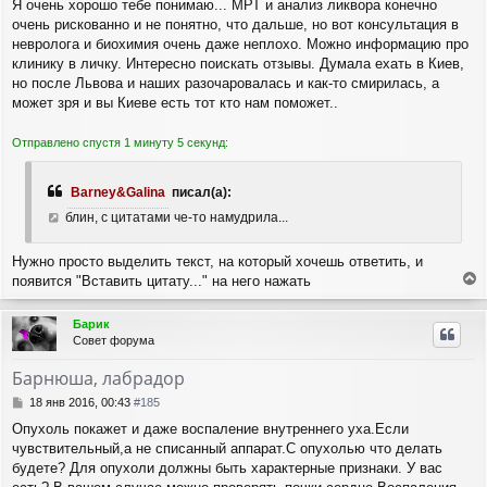
Я очень хорошо тебе понимаю... МРТ и анализ ликвора конечно
очень рискованно и не понятно, что дальше, но вот консультация в
невролога и биохимия очень даже неплохо. Можно информацию про
клинику в личку. Интересно поискать отзывы. Думала ехать в Киев,
но после Львова и наших разочаровалась и как-то смирилась, а
может зря и вы Киеве есть тот кто нам поможет..
Отправлено спустя 1 минуту 5 секунд:
Barney&Galina
писал(а):
блин, с цитатами че-то намудрила...
Нужно просто выделить текст, на который хочешь ответить, и
появится "Вставить цитату..." на него нажать
е
р
Барик
н
Совет форума
у
т
Барнюша, лабрадор
ь
с
С
18 янв 2016, 00:43
#185
я
о
Опухоль покажет и даже воспаление внутреннего уха.Если
о
к
чувствительный,а не списанный аппарат.С опухолью что делать
б
н
щ
будете? Для опухоли должны быть характерные признаки. У вас
а
е
ч