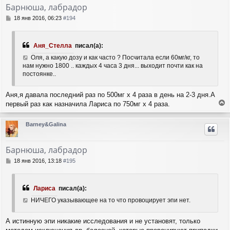
т
Барнюша, лабрадор
ь
с
С
18 янв 2016, 06:23
#194
я
о
о
к
б
н
Аня_Стелла
писал(а):
щ
а
е
Оля, а какую дозу и как часто ? Посчитала если 60мг/кг, то
ч
н
нам нужно 1800 .. каждых 4 часа 3 дня... выходит почти как на
а
и
постоянке..
л
е
у
Аня,я давала последний раз по 500мг х 4 раза в день на 2-3 дня.А
первый раз как назначила Лариса по 750мг х 4 раза.
е
р
Barney&Galina
н
у
т
Барнюша, лабрадор
ь
с
С
18 янв 2016, 13:18
#195
я
о
о
к
б
н
Лариса
писал(а):
щ
а
е
НИЧЕГО указывающее на то что провоцирует эпи нет.
ч
н
а
и
л
А истинную эпи никакие исследования и не установят, только
е
у