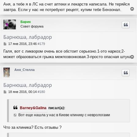
Аня, а тебе я в ЛС на счет аптеки и лекарств написала. Не теряйся
завтра. Если у нас не потребуют рецепт, купим тебе Бензонал.
е
р
Барик
н
Совет форума
у
т
Барнюша, лабрадор
ь
с
С
17 янв 2016, 23:46
#179
я
о
Галя, вот с ликвором очень все обстоит серьезно.1-это наркоз;2-
о
к
может образоваться грыжа межпозвонковая.3-просто опасная штука.
б
н
е
щ
а
е
р
ч
Аня_Стелла
н
н
а
и
у
л
е
т
у
Барнюша, лабрадор
ь
с
С
18 янв 2016, 00:14
#180
я
о
о
к
б
н
Barney&Galina
писал(а):
щ
а
е
Вот еще нашла у нас в Киеве клинику с неврологами
ч
н
а
и
л
Что за клиника? Есть отзывы ?
е
у