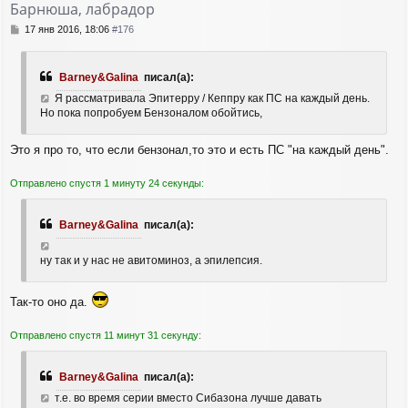
Барнюша, лабрадор
С
17 янв 2016, 18:06
#176
о
о
б
Barney&Galina
писал(а):
щ
е
Я рассматривала Эпитерру / Кеппру как ПС на каждый день.
н
Но пока попробуем Бензоналом обойтись,
и
е
Это я про то, что если бензонал,то это и есть ПС "на каждый день".
Отправлено спустя 1 минуту 24 секунды:
Barney&Galina
писал(а):
ну так и у нас не авитоминоз, а эпилепсия.
Так-то оно да.
Отправлено спустя 11 минут 31 секунду:
Barney&Galina
писал(а):
т.е. во время серии вместо Сибазона лучше давать