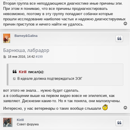
е
ч
Вторая группа все неподдающиеся диагностике иные причины эпи.
н
а
При этом я понимаю, что все причины продиагностировать
и
л
невозможно, поэтому в эту группу попадают собачки которые
е
у
прошли исследование наиболее частых и надежно диагностируемых
причин приступов и ничего найти не удалось.
е
р
Barney&Galina
н
у
т
Барнюша, лабрадор
ь
с
С
18 янв 2016, 14:42
#199
я
о
о
к
б
н
Kirill
писал(а):
щ
а
е
В идеале должна подтверждаться ЭЭГ
ч
н
а
и
л
вот этого не знала... нужно будет сделать.
е
у
а в сообщении выше на первом видео вовсе не эпилепсия, как
заявляют. Дискнезии какие-то. Но я так поняла, они малоизучены.
Интересно, у нас ветеринары о таких вообще слышали
е
р
Kirill
н
Совет форума
у