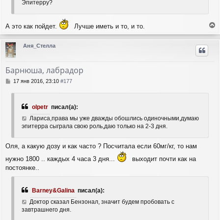
Эпитерру?
А это как пойдет.
Лучше иметь и то, и то.
е
р
Аня_Стелла
н
у
т
Барнюша, лабрадор
ь
с
С
17 янв 2016, 23:10
#177
я
о
о
к
б
н
olpetr
писал(а):
щ
а
е
Лариса,права мы уже дважды обошлись одиночными,думаю
ч
н
эпитерра сыграла свою роль,даю только на 2-3 дня.
а
и
л
е
у
Оля, а какую дозу и как часто ? Посчитала если 60мг/кг, то нам
нужно 1800 .. каждых 4 часа 3 дня...
выходит почти как на
постоянке..
Barney&Galina
писал(а):
Доктор сказал Бензонал, значит будем пробовать с
завтрашнего дня.