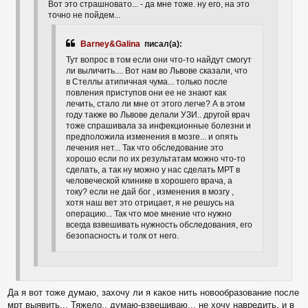
Вот это страшновато... - да мне тоже. ну его, на это
точно не пойдем...
Barney&Galina
писал(а):
Тут вопрос в том если они что-то найдут смогут
ли выличить.... Вот нам во Львове сказали, что
в Стеллы атипичная чума... только после
повления приступов они ее не знают как
лечить, стало ли мне от этого легче? А в этом
году также во Львове делали УЗИ.. другой врач
тоже спрашивала за инфекционные болезни и
предположила изменения в мозге... и опять
лечения нет... Так что обследование это
хорошо если по их результатам можно что-то
сделать, а так ну можно у нас сделать МРТ в
человеческой клинике в хорошего врача, а
току? если не дай бог , изменения в мозгу ,
хотя наш вет это отрицает, я не решусь на
операцию... Так что мое мнение что нужно
всегда взвешивать нужность обследования, его
безопасность и толк от него.
Да я вот тоже думаю, захочу ли я какое нить новообразование после
мрт выявить... Тяжело.. думаю-взвешиваю... не хочу навредить, и в