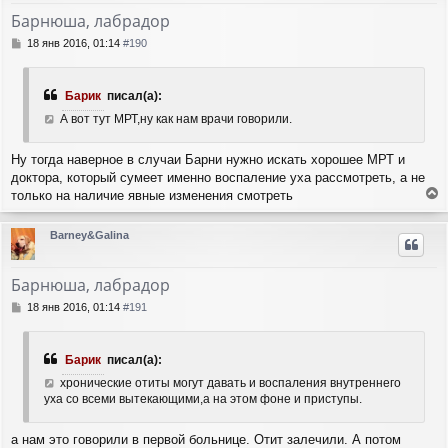
е
т
у
Барнюша, лабрадор
ь
с
С
18 янв 2016, 01:14
#190
я
о
о
к
б
н
Барик
писал(а):
щ
а
е
А вот тут МРТ,ну как нам врачи говорили.
ч
н
а
и
л
Ну тогда наверное в случаи Барни нужно искать хорошее МРТ и
е
у
доктора, который сумеет именно воспаление уха рассмотреть, а не
только на наличие явные изменения смотреть
е
р
Barney&Galina
н
у
т
Барнюша, лабрадор
ь
с
С
18 янв 2016, 01:14
#191
я
о
о
к
б
н
Барик
писал(а):
щ
а
е
хронические отиты могут давать и воспаления внутреннего
ч
н
уха со всеми вытекающими,а на этом фоне и приступы.
а
и
л
е
у
а нам это говорили в первой больнице. Отит залечили. А потом