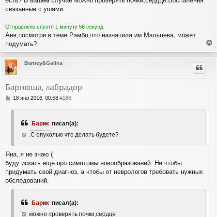
есть? В вашем случае можно проверять почки,сердце.Воспаления
н
а
связанные с ушами.
и
л
е
у
Отправлено спустя 1 минуту 56 секунд:
Аня,посмотри в теме Рэмбо,что назначила им Мальцева, может
подумать?
е
р
Barney&Galina
н
у
т
Барнюша, лабрадор
ь
с
С
18 янв 2016, 00:58
#186
я
о
о
к
б
н
Барик
писал(а):
щ
а
е
.С опухолью что делать будете?
ч
н
а
и
л
Яна, я не знаю (
е
у
буду искать еще про симптомы новообразований. Не чтобы
придумать свой диагноз, а чтобы от неврологов требовать нужных
обследований.
Барик
писал(а):
можно проверять почки,сердце