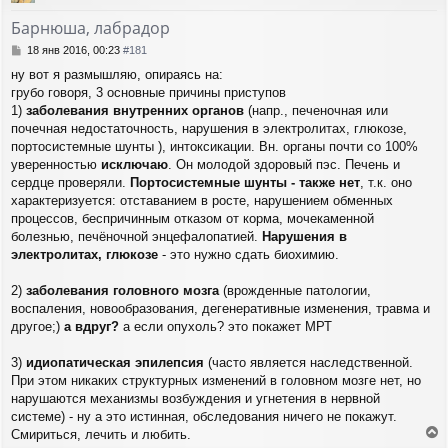
у
т
Барнюша, лабрадор
ь
с
С
18 янв 2016, 00:23
#181
я
о
ну вот я размышляю, опираясь на:
о
к
грубо говоря, 3 основные причины приступов
б
н
щ
1)
заболевания внутренних органов
(напр., печеночная или
а
е
ч
почечная недостаточность, нарушения в электролитах, глюкозе,
н
а
портосистемные шунты ), интоксикации. Вн. органы почти со 100%
и
л
уверенностью
исключаю
. Он молодой здоровый пэс. Печень и
е
у
сердце проверяли.
Портосистемные шунты - также нет
, т.к. оно
характеризуется: отставанием в росте, нарушением обменных
процессов, беспричинным отказом от корма, мочекаменной
болезнью, печёночной энцефалопатией.
Нарушения в
электролитах, глюкозе
- это нужно сдать биохимию.
2)
заболевания головного мозга
(врожденные патологии,
воспаления, новообразования, дегенеративные изменения, травма и
другое;)
а вдруг?
а если опухоль? это покажет МРТ
3)
идиопатическая эпилепсия
(часто является наследственной.
При этом никаких структурных изменений в головном мозге нет, но
нарушаются механизмы возбуждения и угнетения в нервной
системе) - ну а это истинная, обследования ничего не покажут.
Смириться, лечить и любить.