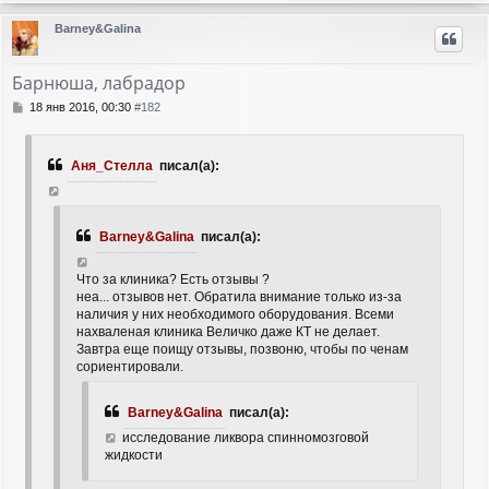
е
р
Barney&Galina
н
у
т
Барнюша, лабрадор
ь
с
С
18 янв 2016, 00:30
#182
я
о
о
к
б
н
Аня_Стелла
писал(а):
щ
а
е
ч
н
а
и
л
Barney&Galina
писал(а):
е
у
Что за клиника? Есть отзывы ?
неа... отзывов нет. Обратила внимание только из-за
наличия у них необходимого оборудования. Всеми
нахваленая клиника Величко даже КТ не делает.
Завтра еще поищу отзывы, позвоню, чтобы по ченам
сориентировали.
Barney&Galina
писал(а):
исследование ликвора спинномозговой
жидкости