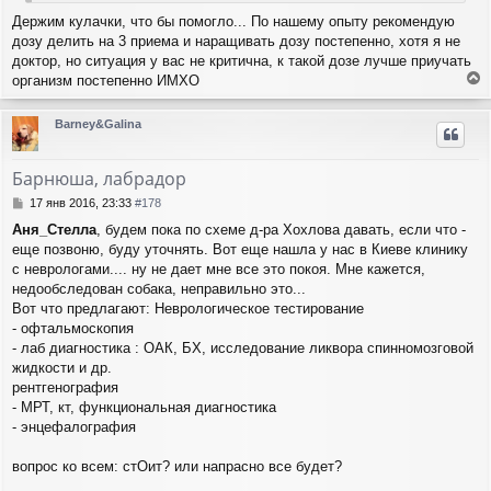
Держим кулачки, что бы помогло... По нашему опыту рекомендую
дозу делить на 3 приема и наращивать дозу постепенно, хотя я не
доктор, но ситуация у вас не критична, к такой дозе лучше приучать
организм постепенно ИМХО
е
р
Barney&Galina
н
у
т
Барнюша, лабрадор
ь
с
С
17 янв 2016, 23:33
#178
я
о
Аня_Стелла
, будем пока по схеме д-ра Хохлова давать, если что -
о
к
еще позвоню, буду уточнять. Вот еще нашла у нас в Киеве клинику
б
н
щ
с неврологами.... ну не дает мне все это покоя. Мне кажется,
а
е
ч
недообследован собака, неправильно это...
н
а
Вот что предлагают: Неврологическое тестирование
и
л
- офтальмоскопия
е
у
- лаб диагностика : ОАК, БХ, исследование ликвора спинномозговой
жидкости и др.
рентгенография
- МРТ, кт, функциональная диагностика
- энцефалография
вопрос ко всем: стОит? или напрасно все будет?