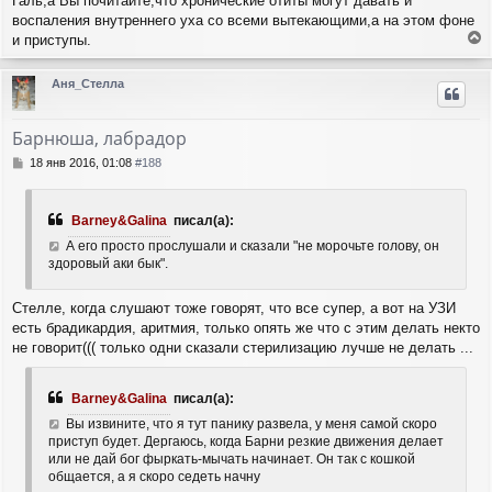
Галь,а Вы почитайте,что хронические отиты могут давать и
н
а
воспаления внутреннего уха со всеми вытекающими,а на этом фоне
и
л
и приступы.
е
у
е
р
Аня_Стелла
н
у
т
Барнюша, лабрадор
ь
с
С
18 янв 2016, 01:08
#188
я
о
о
к
б
н
Barney&Galina
писал(а):
щ
а
е
А его просто прослушали и сказали "не морочьте голову, он
ч
н
здоровый аки бык".
а
и
л
е
у
Стелле, когда слушают тоже говорят, что все супер, а вот на УЗИ
есть брадикардия, аритмия, только опять же что с этим делать некто
не говорит((( только одни сказали стерилизацию лучше не делать ...
Barney&Galina
писал(а):
Вы извините, что я тут панику развела, у меня самой скоро
приступ будет. Дергаюсь, когда Барни резкие движения делает
или не дай бог фыркать-мычать начинает. Он так с кошкой
общается, а я скоро седеть начну