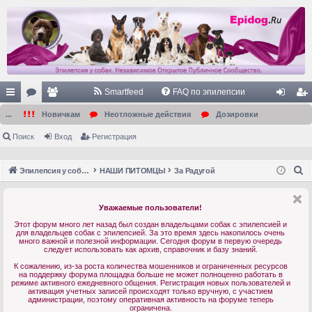
Smartfeed
FAQ по эпилепсии
с
ор
ол
хо
ег
...
Новичкам
Неотложные действия
Дозировки
ы
ум
ьз
д
ис
Поиск
Вход
Регистрация
лк
ы
ов
тр
П
Эпилепсия у собак. Форум. Главная.
НАШИ ПИТОМЦЫ
За Радугой
и
ат
ац
о
ел
ия
и
Уважаемые пользователи!
с
и
Этот форум много лет назад был создан владельцами собак с эпилепсией и
к
для владельцев собак с эпилепсией. За это время здесь накопилось очень
много важной и полезной информации. Сегодня форум в первую очередь
следует использовать как архив, справочник и базу знаний.
К сожалению, из-за роста количества мошенников и ограниченных ресурсов
на поддержку форума площадка больше не может полноценно работать в
режиме активного ежедневного общения. Регистрация новых пользователей и
активация учетных записей происходят только вручную, с участием
администрации, поэтому оперативная активность на форуме теперь
ограничена.