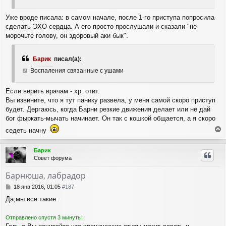
Уже вроде писала: в самом начале, после 1-го приступа попросила
сделать ЭХО сердца. А его просто прослушали и сказали "не
морочьте голову, он здоровый аки бык".
Барик
писал(а):
Воспаления связанные с ушами
Если верить врачам - хр. отит.
Вы извините, что я тут панику развела, у меня самой скоро приступ
будет. Дергаюсь, когда Барни резкие движения делает или не дай
бог фыркать-мычать начинает. Он так с кошкой общается, а я скоро
седеть начну
е
р
Барик
н
Совет форума
у
т
Барнюша, лабрадор
ь
с
С
18 янв 2016, 01:05
#187
я
о
Да,мы все такие.
о
к
б
н
щ
а
Отправлено спустя 3 минуты :
е
ч