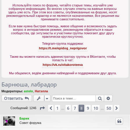
Используйте поиск по форуму, читайте старые темы, изучайте уже
собранную информацию. Во многих случаях ответы на важные вопросы
здесь уже есть. При этом все советы, опубликованные на форуме, носят
рекомендательный характер и не являются назначениями. Все решения вы
принимаете самостоятельно.
Если вам нужна быстрая помощь, живое общение и возможность задать
вопрос в интерактивном режиме, рекомендуем обратиться в наши
сообщества, где энтузиасты и участники группы помогают друг другу
практически круглосуточно.
Telegram-группа поддержки:
https://t.me/epidog_neprigovor
Также вы можете написать администратору группы в ВКонтакте, чтобы
попасть в чат:
https://vk.ru/vitakoroteeva
Мы общаемся, ведём дневники наблюдений и поддерживаем друг друга.
Барнюша, лабрадор
Модераторы:
astelo
,
Натэлла
Поиск
Расшире
Ответить
Страница
8
из
50
1
6
7
9
10
50
Пред.
8
След
Сообщений: 1246
…
…
Барик
Совет форума