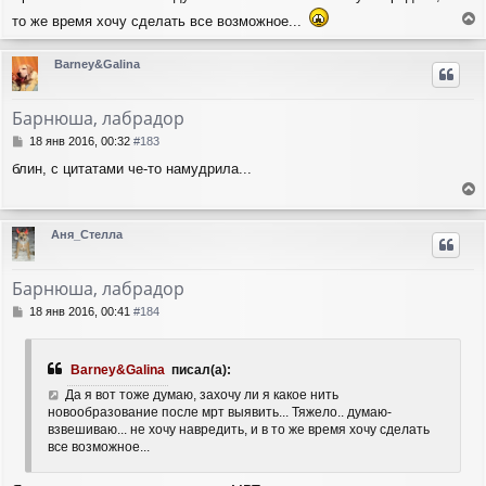
то же время хочу сделать все возможное...
е
р
Barney&Galina
н
у
т
Барнюша, лабрадор
ь
с
С
18 янв 2016, 00:32
#183
я
о
блин, с цитатами че-то намудрила...
о
к
б
н
е
щ
а
е
р
ч
Аня_Стелла
н
н
а
и
у
л
е
т
у
Барнюша, лабрадор
ь
с
С
18 янв 2016, 00:41
#184
я
о
о
к
б
н
Barney&Galina
писал(а):
щ
а
е
Да я вот тоже думаю, захочу ли я какое нить
ч
н
новообразование после мрт выявить... Тяжело.. думаю-
а
и
взвешиваю... не хочу навредить, и в то же время хочу сделать
л
е
все возможное...
у