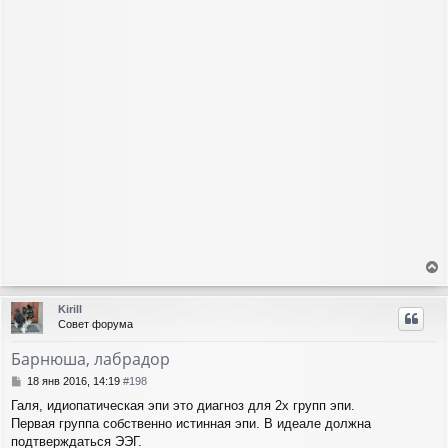
е
р
Kirill
н
Совет форума
у
т
Барнюша, лабрадор
ь
с
С
18 янв 2016, 14:19
#198
я
о
Галя, идиопатическая эпи это диагноз для 2х групп эпи.
о
к
Первая группа собственно истинная эпи. В идеале должна
б
н
щ
подтверждаться ЭЭГ.
а