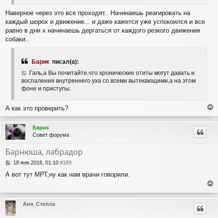
Наверное через это все проходят.. Начинаешь реагировать на
каждый шорох и движение... и даже кажется уже успокоился и все
равно в дни х начинаешь дергаться от каждого резкого движения
собаки..
Барик
писал(а):
Галь,а Вы почитайте,что хронические отиты могут давать и
воспаления внутреннего уха со всеми вытекающими,а на этом
фоне и приступы.
А как это проверить?
е
р
Барик
н
Совет форума
у
т
Барнюша, лабрадор
ь
с
С
18 янв 2016, 01:10
#189
я
о
А вот тут МРТ,ну как нам врачи говорили.
о
к
б
н
е
щ
а
е
р
ч
Аня_Стелла
н
н
а
и
у
л