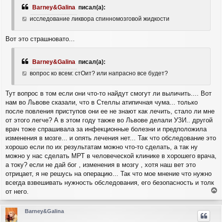
Barney&Galina
писал(а):
исследование ликвора спинномозговой жидкости
Вот это страшновато...
Barney&Galina
писал(а):
вопрос ко всем: стОит? или напрасно все будет?
Тут вопрос в том если они что-то найдут смогут ли выличить.... Вот
нам во Львове сказали, что в Стеллы атипичная чума... только
после повления приступов они ее не знают как лечить, стало ли мне
от этого легче? А в этом году также во Львове делали УЗИ.. другой
врач тоже спрашивала за инфекционные болезни и предположила
изменения в мозге... и опять лечения нет... Так что обследование это
хорошо если по их результатам можно что-то сделать, а так ну
можно у нас сделать МРТ в человеческой клинике в хорошего врача,
а току? если не дай бог , изменения в мозгу , хотя наш вет это
отрицает, я не решусь на операцию... Так что мое мнение что нужно
всегда взвешивать нужность обследования, его безопасность и толк
от него.
е
р
Barney&Galina
н