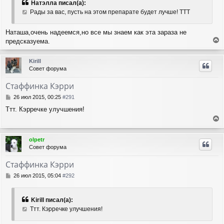
б
н
Натэлла писал(а):
щ
а
Рады за вас, пусть на этом препарате будет лучше! ТТТ
е
ч
н
а
и
Наташа,очень надеемся,но все мы знаем как эта зараза не
л
е
предсказуема.
у
е
р
Kirill
н
Совет форума
у
т
Стаффинка Кэрри
ь
с
С
26 июл 2015, 00:25
#291
я
о
Ттт. Кэрречке улучшения!
о
к
б
н
е
щ
а
е
р
ч
olpetr
н
н
а
Совет форума
и
у
л
е
т
у
Стаффинка Кэрри
ь
с
С
26 июл 2015, 05:04
#292
я
о
о
к
б
н
Kirill писал(а):
щ
а
Ттт. Кэрречке улучшения!
е
ч
н
а