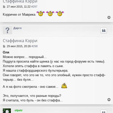
Стаффинка Кэрри
ь
с
С
27 июл 2015, 11:22
#297
я
о
о
к
Кэрричке от Маврика
б
н
е
щ
а
е
р
ч
Дарго
н
н
а
и
у
л
е
т
у
Стаффинка Кэрри
ь
с
С
29 июл 2015, 20:26
#298
я
о
Оля
о
к
Можно вопрос... породный...
б
н
щ
Подруга просила найти щенка (у нас на город-форуме есть темы).
а
е
ч
Хотели опять стаффа в память о сыне.
н
а
Я нашла стаффордширского бультерьера.
и
л
Они говорят, что это не то, что это злобный, нужен просто стафф-
е
у
терьер... без буля...
А я на фото смотрела - оно самое...
Это, получается, что разные породы?
Я считала, что буль - он без стаффа...
е
р
olpetr
н