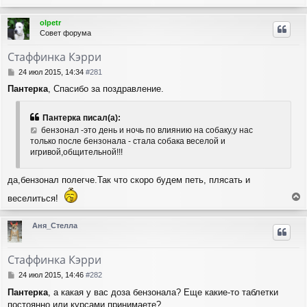
е
щ
а
е
р
ч
olpetr
н
н
а
Совет форума
и
у
л
е
т
у
Стаффинка Кэрри
ь
с
С
24 июл 2015, 14:34
#281
я
о
Пантерка
, Спасибо за поздравление.
о
к
б
н
щ
а
Пантерка писал(а):
е
ч
бензонал -это день и ночь по влиянию на собаку,у нас
н
а
только после бензонала - стала собака веселой и
и
л
игривой,общительной!!!
е
у
да,бензонал полегче.Так что скоро будем петь, плясать и
веселиться!
е
р
Аня_Стелла
н
у
т
Стаффинка Кэрри
ь
с
С
24 июл 2015, 14:46
#282
я
о
Пантерка
, а какая у вас доза бензонала? Еще какие-то таблетки
о
к
постоянно или курсами принимаете?
б
н