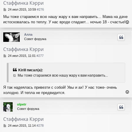
Стаффинка Кэрри
С
24 июл 2015, 10:59
#276
о
Мы тоже стараемся всю нашу жару к вам направить... Мама на даче
о
истосковалась по теплу. У нас вроде спадает... ночью 18 - счастье!
б
е
щ
е
р
Алла
н
н
Совет форума
и
у
е
т
Стаффинка Кэрри
ь
с
С
24 июл 2015, 11:01
#277
я
о
о
к
б
н
Kirill писал(а):
щ
а
Мы тоже стараемся всю нашу жару к вам направить...
е
ч
н
а
и
Я так надеялась привезти с собой! Увы и ах! У нас тоже- очень
л
е
холодно. И тепла не предвидится.
у
е
р
olpetr
н
Совет форума
у
т
Стаффинка Кэрри
ь
с
С
24 июл 2015, 11:14
#278
я
о