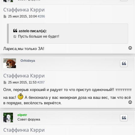
у
т
Стаффинка Кэрри
ь
с
С
25 июл 2015, 10:04
#286
я
о
о
к
б
н
astelo писал(а):
щ
а
Пусть больше не будет!
е
ч
н
а
и
Лариса,мы только ЗА!
л
е
е
у
р
Orhideya
н
у
т
Стаффинка Кэрри
ь
с
С
25 июл 2015, 11:53
#287
я
о
Оля, перерыв хороший и радует то что приступ одиночный!! ттттттттт
о
к
б
н
на вас!
А бензонала у вас мизерная доза на ваш вес, так что всё
щ
а
в порядке, весёлость вернётся.
е
ч
е
н
а
р
и
olpetr
л
н
е
Совет форума
у
у
т
Стаффинка Кэрри
ь