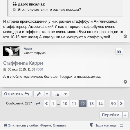
Дарго писал(а):
Это, получается, что разные породы?
И страна происхождения у них разная стаффбули Английские,а
стаффтерьер Американский.У нас в городе стаффбулек очень
мало,да и стаффов стало не очень много.Бум на них прошел,не то
что 10-15 лет назад.А еще ушки не купируют у стаффбулей.
е
р
Алла
н
Совет форума
у
т
Стаффинка Кэрри
ь
с
С
30 июл 2015, 11:38
#300
я
о
А я люблю мальчишек больше. Гордых и независимых.
о
к
б
н
е
щ
а
е
р
ч
Ответить
н
н
а
и
у
л
Страница
12
из
90
1
10
11
13
14
90
Пред.
12
Сл
Сообщений: 2237
…
…
е
т
у
ь
Перейти
с
я
к
Эпилепсия у собак. Форум. Главная.
Наша команда
н