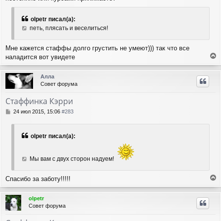
щ
а
е
ч
olpetr писал(а):
н
а
петь, плясать и веселиться!
и
л
е
у
Мне кажется стаффы долго грустить не умеют))) так что все
наладится вот увидете
е
р
Алла
н
Совет форума
у
т
Стаффинка Кэрри
ь
с
С
24 июл 2015, 15:06
#283
я
о
о
к
б
н
olpetr писал(а):
щ
а
е
ч
н
а
Мы вам с двух сторон надуем!
и
л
е
у
Спасибо за заботу!!!!!
е
р
olpetr
н
Совет форума
у
т