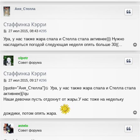
е
р
Аня_Стелла
н
у
т
Стаффинка Кэрри
ь
с
С
27 июл 2015, 08:43
#295
я
о
Ура, у нас также жара спала и Стелла стала активнее))) Нужно
о
к
насладиться погодой следующая неделя опять больше 30((...
б
н
е
щ
а
е
р
ч
olpetr
н
н
а
Совет форума
и
у
л
е
т
у
Стаффинка Кэрри
ь
с
С
27 июл 2015, 09:17
#296
я
о
[quote="Аня_Стелла"]
Ура, у нас также жара спала и Стелла стала
о
к
активнее)[/qu
б
н
щ
Наши девочки пусть отдохнут от жары.У нас тоже на недельку
а
е
ч
н
а
и
дождики, потом опять жара.
л
е
е
у
р
astelo
н
Совет форума
у
т