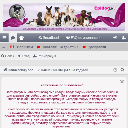
Smartfeed
FAQ по эпилепсии
с
ор
ол
хо
ег
...
Новичкам
Неотложные действия
Дозировки
ы
ум
ьз
д
ис
Поиск
Вход
Регистрация
лк
ы
ов
тр
П
Эпилепсия у собак. Форум. Главная.
НАШИ ПИТОМЦЫ
За Радугой
и
ат
ац
о
ел
ия
и
Уважаемые пользователи!
с
и
Этот форум много лет назад был создан владельцами собак с эпилепсией и
к
для владельцев собак с эпилепсией. За это время здесь накопилось очень
много важной и полезной информации. Сегодня форум в первую очередь
следует использовать как архив, справочник и базу знаний.
К сожалению, из-за роста количества мошенников и ограниченных ресурсов
на поддержку форума площадка больше не может полноценно работать в
режиме активного ежедневного общения. Регистрация новых пользователей и
активация учетных записей происходят только вручную, с участием
администрации, поэтому оперативная активность на форуме теперь
ограничена.