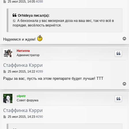
с
С
25 июл 2015, 14:05
#288
я
о
о
к
б
н
Orhideya писал(а):
щ
а
А бензонала у вас мизерная доза на ваш вес, так что всё в
е
ч
порядке, весёлость вернётся.
н
а
и
л
е
у
Надеемся и ждем!
е
р
Натэлла
н
Администратор
у
т
Стаффинка Кэрри
ь
с
С
25 июл 2015, 14:22
#289
я
о
Рады за вас, пусть на этом препарате будет лучше! ТТТ
о
к
б
н
е
щ
а
е
р
ч
olpetr
н
н
а
Совет форума
и
у
л
е
т
у
Стаффинка Кэрри
ь
с
С
25 июл 2015, 14:23
#290
я
о
о
к