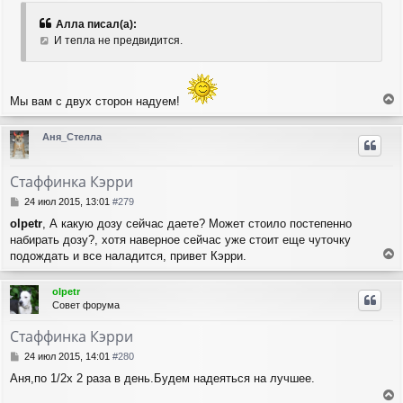
о
к
б
н
Алла писал(а):
щ
а
И тепла не предвидится.
е
ч
н
а
и
л
е
у
Мы вам с двух сторон надуем!
е
р
Аня_Стелла
н
у
т
Стаффинка Кэрри
ь
с
С
24 июл 2015, 13:01
#279
я
о
olpetr
, А какую дозу сейчас даете? Может стоило постепенно
о
к
набирать дозу?, хотя наверное сейчас уже стоит еще чуточку
б
н
щ
подождать и все наладится, привет Кэрри.
а
е
е
ч
н
р
а
olpetr
и
н
л
Совет форума
е
у
у
т
Стаффинка Кэрри
ь
с
С
24 июл 2015, 14:01
#280
я
о
Аня,по 1/2х 2 раза в день.Будем надеяться на лучшее.
о
к
б
н