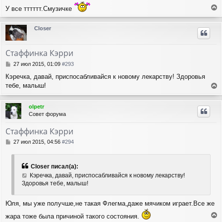
и
л
У все тттттт.Смузичке
е
у
е
р
Closer
н
у
т
Стаффинка Кэрри
ь
с
С
27 июл 2015, 01:09
#293
я
о
Кэречка, давай, приспосабливайся к новому лекарству! Здоровья
о
к
тебе, малыш!
б
н
е
щ
а
е
р
ч
olpetr
н
н
а
Совет форума
и
у
л
е
т
у
Стаффинка Кэрри
ь
с
С
27 июл 2015, 04:56
#294
я
о
о
к
б
н
Closer писал(а):
щ
а
Кэречка, давай, приспосабливайся к новому лекарству!
е
ч
Здоровья тебе, малыш!
н
а
и
л
е
Юля, мы уже получше,не такая Флегма,даже мячиком играет.Все же
у
жара тоже была причиной такого состояния.