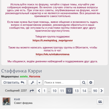
Используйте поиск по форуму, читайте старые темы, изучайте уже
собранную информацию. Во многих случаях ответы на важные вопросы
здесь уже есть. При этом все советы, опубликованные на форуме, носят
рекомендательный характер и не являются назначениями. Все решения вы
принимаете самостоятельно.
Если вам нужна быстрая помощь, живое общение и возможность задать
вопрос в интерактивном режиме, рекомендуем обратиться в наши
сообщества, где энтузиасты и участники группы помогают друг другу
практически круглосуточно.
Telegram-группа поддержки:
https://t.me/epidog_neprigovor
Также вы можете написать администратору группы в ВКонтакте, чтобы
попасть в чат:
https://vk.ru/vitakoroteeva
Мы общаемся, ведём дневники наблюдений и поддерживаем друг друга.
Стаффинка Кэрри
Модераторы:
astelo
,
Натэлла
Поиск
Расшире
Ответить
Страница
12
из
90
1
10
11
13
14
90
Пред.
12
Сл
Сообщений: 2237
…
…
Kirill
Совет форума