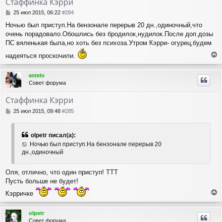
Стаффинка Кэрри
ь
с
С
25 июл 2015, 06:22
#284
я
о
Ночью был приступ.На бензонале перерыв 20 дн.,одиночный,что
о
к
очень порадовало.Обошлись без бродилок,нудилок.После доп.дозы
б
н
щ
ПС вяленькая была,но хоть без психоза.Утром Кэрри- огурец,будем
а
е
ч
надеяться проскочили.
н
а
е
и
л
р
е
у
astelo
н
Совет форума
у
т
Стаффинка Кэрри
ь
с
С
25 июл 2015, 09:48
#285
я
о
о
к
б
н
olpetr писал(а):
щ
а
Ночью был приступ.На бензонале перерыв 20
е
ч
дн.,одиночный
н
а
и
л
е
Оля, отлично, что один приступ! ТТТ
у
Пусть больше не будет!
Кэрричке
е
р
olpetr
н
Совет форума