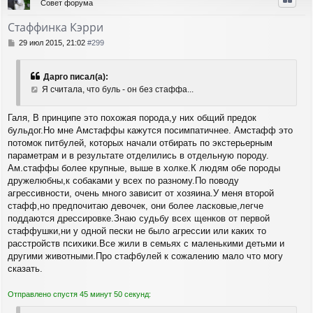
Совет форума
у
т
Стаффинка Кэрри
ь
с
С
29 июл 2015, 21:02
#299
я
о
о
к
б
н
Дарго писал(а):
щ
а
Я считала, что буль - он без стаффа...
е
ч
н
а
и
Галя, В принципе это похожая порода,у них общий предок
л
е
бульдог.Но мне Амстаффы кажутся посимпатичнее. Амстафф это
у
потомок питбулей, которых начали отбирать по экстерьерным
параметрам и в результате отделились в отдельную породу.
Ам.стаффы более крупные, выше в холке.К людям обе породы
дружелюбны,к собаками у всех по разному.По поводу
агрессивности, очень много зависит от хозяина.У меня второй
стафф,но предпочитаю девочек, они более ласковые,легче
поддаются дрессировке.Знаю судьбу всех щенков от первой
стаффушки,ни у одной пески не было агрессии или каких то
расстройств психики.Все жили в семьях с маленькими детьми и
другими животными.Про стафбулей к сожалению мало что могу
сказать.
Отправлено спустя 45 минут 50 секунд: