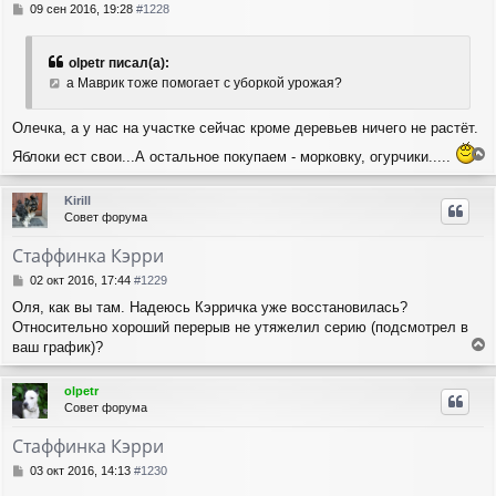
с
С
09 сен 2016, 19:28
#1228
я
о
о
к
б
н
olpetr писал(а):
щ
а
а Маврик тоже помогает с уборкой урожая?
е
ч
н
а
и
Олечка, а у нас на участке сейчас кроме деревьев ничего не растёт.
л
е
у
Яблоки ест свои...А остальное покупаем - морковку, огурчики.....
е
р
Kirill
н
Совет форума
у
т
Стаффинка Кэрри
ь
с
С
02 окт 2016, 17:44
#1229
я
о
Оля, как вы там. Надеюсь Кэрричка уже восстановилась?
о
к
Относительно хороший перерыв не утяжелил серию (подсмотрел в
б
н
щ
ваш график)?
а
е
е
ч
н
р
а
olpetr
и
н
л
Совет форума
е
у
у
т
Стаффинка Кэрри
ь
с
С
03 окт 2016, 14:13
#1230
я
о