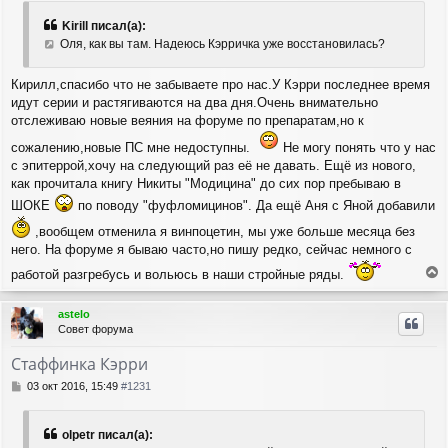
о
к
б
н
Kirill писал(а):
щ
а
Оля, как вы там. Надеюсь Кэрричка уже восстановилась?
е
ч
н
а
и
Кирилл,спасибо что не забываете про нас.У Кэрри последнее время
л
е
идут серии и растягиваются на два дня.Очень внимательно
у
отслеживаю новые веяния на форуме по препаратам,но к
сожалению,новые ПС мне недоступны.
Не могу понять что у нас
с эпитеррой,хочу на следующий раз её не давать. Ещё из нового,
как прочитала книгу Никиты "Модицина" до сих пор пребываю в
ШОКЕ
по поводу "фуфломицинов". Да ещё Аня с Яной добавили
,вообщем отменила я винпоцетин, мы уже больше месяца без
него. На форуме я бываю часто,но пишу редко, сейчас немного с
работой разгребусь и вольюсь в наши стройные ряды.
е
р
astelo
н
Совет форума
у
т
Стаффинка Кэрри
ь
с
С
03 окт 2016, 15:49
#1231
я
о
о
к
б
н
olpetr писал(а):
щ