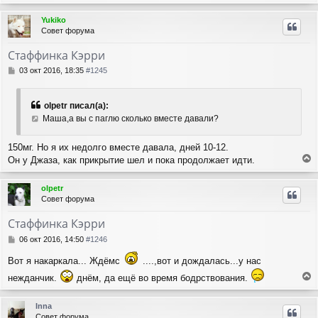
е
р
Yukiko
н
Совет форума
у
т
Стаффинка Кэрри
ь
с
С
03 окт 2016, 18:35
#1245
я
о
о
к
б
н
olpetr писал(а):
щ
а
Маша,а вы с паглю сколько вместе давали?
е
ч
н
а
и
150мг. Но я их недолго вместе давала, дней 10-12.
л
е
Он у Джаза, как прикрытие шел и пока продолжает идти.
у
е
р
olpetr
н
Совет форума
у
т
Стаффинка Кэрри
ь
с
С
06 окт 2016, 14:50
#1246
я
о
о
к
Вот я накаркала... Ждёмс
....,вот и дождалась...у нас
б
н
нежданчик.
днём, да ещё во время бодрствования.
щ
а
е
е
ч
р
н
а
Inna
н
и
л
Совет форума