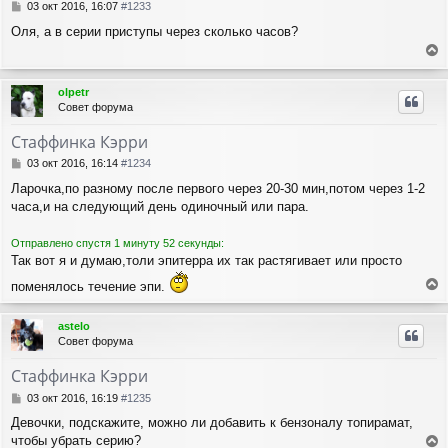
с
С
03 окт 2016, 16:07
#1233
я
о
Оля, а в серии приступы через сколько часов?
о
к
б
н
е
щ
а
е
р
ч
olpetr
н
н
а
Совет форума
и
у
л
е
т
у
Стаффинка Кэрри
ь
с
С
03 окт 2016, 16:14
#1234
я
о
Ларочка,по разному после первого через 20-30 мин,потом через 1-2
о
к
часа,и на следующий день одиночный или пара.
б
н
щ
а
е
ч
Отправлено спустя 1 минуту 52 секунды:
н
а
Так вот я и думаю,толи эпитерра их так растягивает или просто
и
л
е
поменялось течение эпи.
у
е
р
astelo
н
Совет форума
у
т
Стаффинка Кэрри
ь
с
С
03 окт 2016, 16:19
#1235
я
о
Девочки, подскажите, можно ли добавить к бензоналу топирамат,
о
к
чтобы убрать серию?
б
н