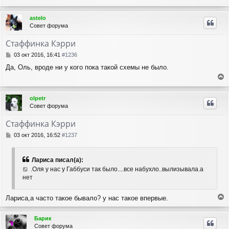
е
щ
а
е
р
ч
astelo
н
н
а
Совет форума
и
у
л
е
т
у
Стаффинка Кэрри
ь
с
С
03 окт 2016, 16:41
#1236
я
о
Да, Оль, вроде ни у кого пока такой схемы не было.
о
к
б
н
е
щ
а
е
р
ч
olpetr
н
н
а
Совет форума
и
у
л
е
т
у
Стаффинка Кэрри
ь
с
С
03 окт 2016, 16:52
#1237
я
о
о
к
б
н
Лариса писал(а):
щ
а
.Оля у нас у Габбуси так было....все набухло..вылизывала.а
е
ч
нет
н
а
и
л
е
Лариса,а часто такое бывало? у нас такое впервые.
у
е
р
Барик
н
Совет форума