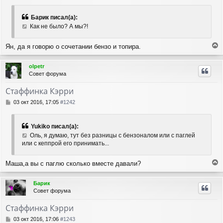
я
о
о
к
б
н
Барик писал(а):
щ
а
Как не было? А мы?!
е
ч
н
а
и
Ян, да я говорю о сочетании бензо и топира.
л
е
е
у
р
olpetr
н
Совет форума
у
т
Стаффинка Кэрри
ь
с
С
03 окт 2016, 17:05
#1242
я
о
о
к
б
н
Yukiko писал(а):
щ
а
Оль, я думаю, тут без разницы с бензоналом или с паглей
е
ч
или с кеппрой его принимать...
н
а
и
л
е
Маша,а вы с паглю сколько вместе давали?
у
е
р
Барик
н
Совет форума
у
т
Стаффинка Кэрри
ь
с
С
03 окт 2016, 17:06
#1243