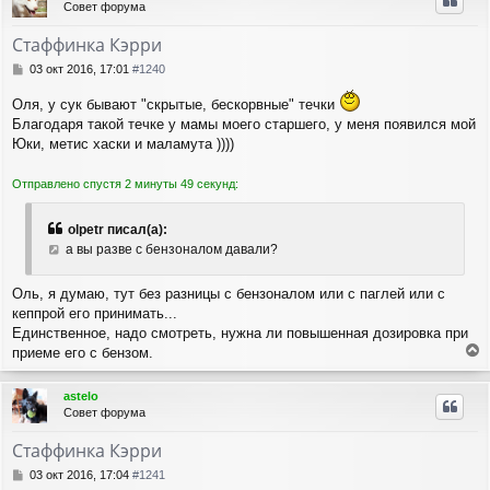
Совет форума
у
т
Стаффинка Кэрри
ь
с
С
03 окт 2016, 17:01
#1240
я
о
о
к
Оля, у сук бывают "скрытые, бескорвные" течки
б
н
Благодаря такой течке у мамы моего старшего, у меня появился мой
щ
а
Юки, метис хаски и маламута ))))
е
ч
н
а
и
Отправлено спустя 2 минуты 49 секунд:
л
е
у
olpetr писал(а):
а вы разве с бензоналом давали?
Оль, я думаю, тут без разницы с бензоналом или с паглей или с
кеппрой его принимать...
Единственное, надо смотреть, нужна ли повышенная дозировка при
приеме его с бензом.
е
р
astelo
н
Совет форума
у
т
Стаффинка Кэрри
ь
с
С
03 окт 2016, 17:04
#1241