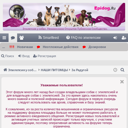
Smartfeed
FAQ по эпилепсии
с
ор
ол
хо
ег
...
Новичкам
Неотложные действия
Дозировки
ы
ум
ьз
д
ис
Поиск
Вход
Регистрация
лк
ы
ов
тр
П
Эпилепсия у собак. Форум. Главная.
НАШИ ПИТОМЦЫ
За Радугой
и
ат
ац
о
ел
ия
и
Уважаемые пользователи!
с
и
Этот форум много лет назад был создан владельцами собак с эпилепсией и
к
для владельцев собак с эпилепсией. За это время здесь накопилось очень
много важной и полезной информации. Сегодня форум в первую очередь
следует использовать как архив, справочник и базу знаний.
К сожалению, из-за роста количества мошенников и ограниченных ресурсов
на поддержку форума площадка больше не может полноценно работать в
режиме активного ежедневного общения. Регистрация новых пользователей и
активация учетных записей происходят только вручную, с участием
администрации, поэтому оперативная активность на форуме теперь
ограничена.