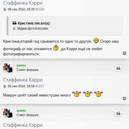
Стаффинка Кэрри
С
09 сен 2016, 18:29
#1226
о
о
б
Кристина писал(а):
щ
Ждем фотосессию
е
н
и
Кристина,второй год срывается,то одно то другое.
Скоро наш
е
фотограф от нас откажется
,да Кэрри ещё не любит
фотографироваться.
е
р
astelo
н
Совет форума
у
т
Стаффинка Кэрри
ь
с
С
09 сен 2016, 18:58
#1227
я
о
о
к
Маврун шлёт своей невестушке много
б
н
е
щ
а
е
р
ч
astelo
н
н
а
Совет форума
и
у
л
е
т
у
Стаффинка Кэрри
ь