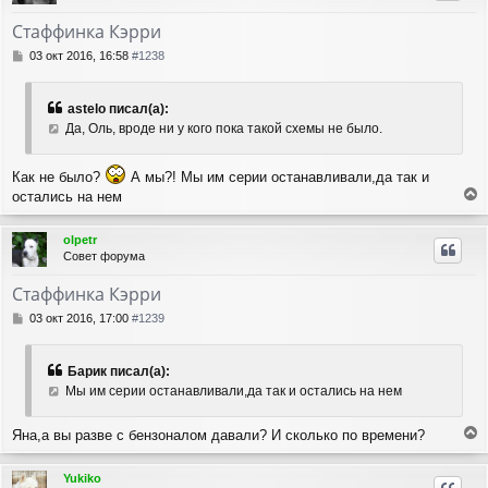
у
т
Стаффинка Кэрри
ь
с
С
03 окт 2016, 16:58
#1238
я
о
о
к
б
н
astelo писал(а):
щ
а
Да, Оль, вроде ни у кого пока такой схемы не было.
е
ч
н
а
и
л
Как не было?
А мы?! Мы им серии останавливали,да так и
е
у
остались на нем
е
р
olpetr
н
Совет форума
у
т
Стаффинка Кэрри
ь
с
С
03 окт 2016, 17:00
#1239
я
о
о
к
б
н
Барик писал(а):
щ
а
Мы им серии останавливали,да так и остались на нем
е
ч
н
а
и
Яна,а вы разве с бензоналом давали? И сколько по времени?
л
е
е
у
р
Yukiko
н