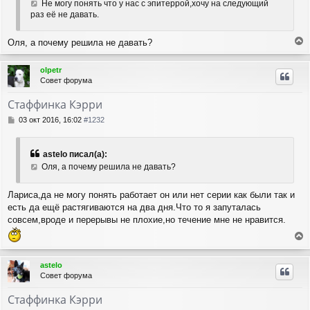
а
Не могу понять что у нас с эпитеррой,хочу на следующий
е
ч
раз её не давать.
н
а
и
л
е
Оля, а почему решила не давать?
у
е
р
olpetr
н
Совет форума
у
т
Стаффинка Кэрри
ь
с
С
03 окт 2016, 16:02
#1232
я
о
о
к
б
н
astelo писал(а):
щ
а
Оля, а почему решила не давать?
е
ч
н
а
и
Лариса,да не могу понять работает он или нет серии как были так и
л
е
есть да ещё растягиваются на два дня.Что то я запуталась
у
совсем,вроде и перерывы не плохие,но течение мне не нравится.
е
р
astelo
н
Совет форума
у
т
Стаффинка Кэрри
ь