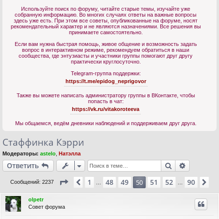
Используйте поиск по форуму, читайте старые темы, изучайте уже
собранную информацию. Во многих случаях ответы на важные вопросы
здесь уже есть. При этом все советы, опубликованные на форуме, носят
рекомендательный характер и не являются назначениями. Все решения вы
принимаете самостоятельно.
Если вам нужна быстрая помощь, живое общение и возможность задать
вопрос в интерактивном режиме, рекомендуем обратиться в наши
сообщества, где энтузиасты и участники группы помогают друг другу
практически круглосуточно.
Telegram-группа поддержки:
https://t.me/epidog_neprigovor
Также вы можете написать администратору группы в ВКонтакте, чтобы
попасть в чат:
https://vk.ru/vitakoroteeva
Мы общаемся, ведём дневники наблюдений и поддерживаем друг друга.
Стаффинка Кэрри
Модераторы:
astelo
,
Натэлла
Поиск
Расшире
Ответить
Страница
50
из
90
1
48
49
51
52
90
Пред.
50
Сл
Сообщений: 2237
…
…
olpetr
Совет форума