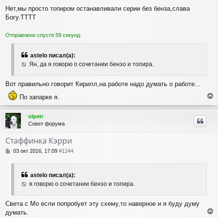
я
о
Нет,мы просто топиром останавливали серии без бенза,слава
о
к
Богу.ТТТТ
б
н
щ
а
е
ч
Отправлено спустя 59 секунд:
н
а
и
л
е
astelo писал(а):
у
Ян, да я говорю о сочетании бензо и топира.
Вот правильно говорит Кирилл,на работе надо думать о работе...
По запарке я.
е
р
olpetr
н
Совет форума
у
т
Стаффинка Кэрри
ь
с
С
03 окт 2016, 17:09
#1244
я
о
о
к
б
н
astelo писал(а):
щ
а
я говорю о сочетании бензо и топира.
е
ч
н
а
и
Света с Мо если попробует эту схему,то наверное и я буду думу
л
е
думать.
у