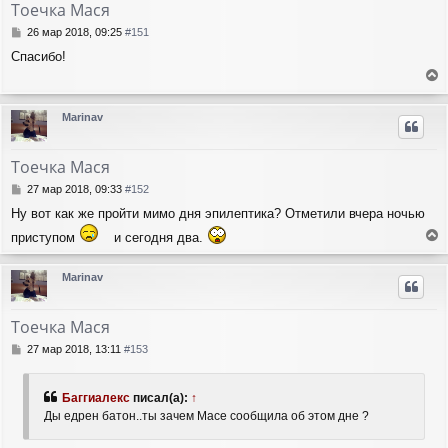
Тоечка Мася
С
26 мар 2018, 09:25
#151
о
Спасибо!
о
б
е
щ
е
р
Marinav
н
н
и
у
е
т
Тоечка Мася
ь
с
С
27 мар 2018, 09:33
#152
я
о
Ну вот как же пройти мимо дня эпилептика? Отметили вчера ночью
о
к
б
н
приступом
и сегодня два.
щ
а
е
е
ч
р
Marinav
н
а
н
и
л
у
е
у
т
Тоечка Мася
ь
с
С
27 мар 2018, 13:11
#153
я
о
о
к
б
н
Баггиалекс
писал(а):
↑
щ
а
Ды едрен батон..ты зачем Масе сообщила об этом дне ?
е
ч
н
а