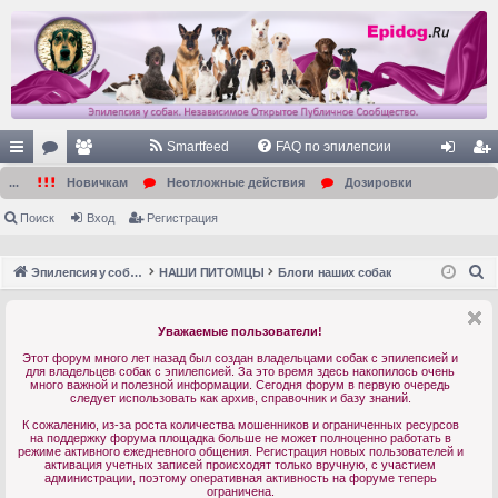
Smartfeed
FAQ по эпилепсии
с
ор
ол
хо
ег
...
Новичкам
Неотложные действия
Дозировки
ы
ум
ьз
д
ис
Поиск
Вход
Регистрация
лк
ы
ов
тр
П
Эпилепсия у собак. Форум. Главная.
НАШИ ПИТОМЦЫ
Блоги наших собак
и
ат
ац
о
ел
ия
и
Уважаемые пользователи!
с
и
Этот форум много лет назад был создан владельцами собак с эпилепсией и
к
для владельцев собак с эпилепсией. За это время здесь накопилось очень
много важной и полезной информации. Сегодня форум в первую очередь
следует использовать как архив, справочник и базу знаний.
К сожалению, из-за роста количества мошенников и ограниченных ресурсов
на поддержку форума площадка больше не может полноценно работать в
режиме активного ежедневного общения. Регистрация новых пользователей и
активация учетных записей происходят только вручную, с участием
администрации, поэтому оперативная активность на форуме теперь
ограничена.