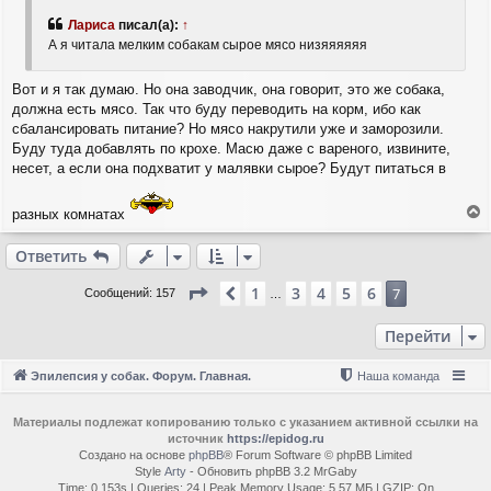
о
к
б
н
Лариса
писал(а):
↑
щ
а
А я читала мелким собакам сырое мясо низяяяяяя
е
ч
н
а
и
Вот и я так думаю. Но она заводчик, она говорит, это же собака,
л
е
должна есть мясо. Так что буду переводить на корм, ибо как
у
сбалансировать питание? Но мясо накрутили уже и заморозили.
Буду туда добавлять по крохе. Масю даже с вареного, извините,
несет, а если она подхватит у малявки сырое? Будут питаться в
разных комнатах
е
р
Ответить
н
у
Страница
7
из
7
1
3
4
5
6
Пред.
7
Сообщений: 157
…
т
ь
Перейти
с
я
к
Эпилепсия у собак. Форум. Главная.
Наша команда
н
а
ч
Материалы подлежат копированию только с указанием активной ссылки на
источник
https://epidog.ru
а
Создано на основе
phpBB
® Forum Software © phpBB Limited
л
Style
Arty
- Обновить phpBB 3.2 MrGaby
у
Time: 0.153s
|
Queries: 24
| Peak Memory Usage: 5.57 МБ | GZIP: On