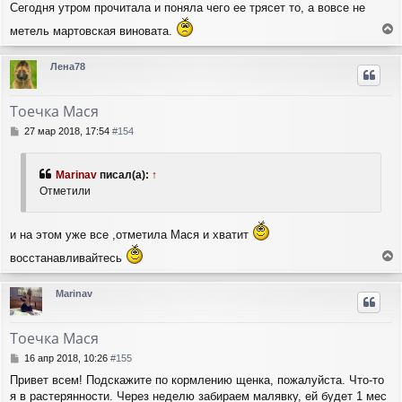
и
Сегодня утром прочитала и поняла чего ее трясет то, а вовсе не
л
е
у
метель мартовская виновата.
е
р
Лена78
н
у
т
Тоечка Мася
ь
с
С
27 мар 2018, 17:54
#154
я
о
о
к
б
н
Marinav
писал(а):
↑
щ
а
Отметили
е
ч
н
а
и
л
и на этом уже все ,отметила Мася и хватит
е
у
восстанавливайтесь
е
р
Marinav
н
у
т
Тоечка Мася
ь
с
С
16 апр 2018, 10:26
#155
я
о
Привет всем! Подскажите по кормлению щенка, пожалуйста. Что-то
о
к
я в растерянности. Через неделю забираем малявку, ей будет 1 мес
б
н