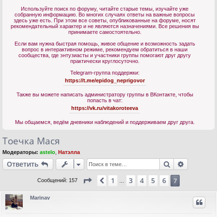
Используйте поиск по форуму, читайте старые темы, изучайте уже
собранную информацию. Во многих случаях ответы на важные вопросы
здесь уже есть. При этом все советы, опубликованные на форуме, носят
рекомендательный характер и не являются назначениями. Все решения вы
принимаете самостоятельно.
Если вам нужна быстрая помощь, живое общение и возможность задать
вопрос в интерактивном режиме, рекомендуем обратиться в наши
сообщества, где энтузиасты и участники группы помогают друг другу
практически круглосуточно.
Telegram-группа поддержки:
https://t.me/epidog_neprigovor
Также вы можете написать администратору группы в ВКонтакте, чтобы
попасть в чат:
https://vk.ru/vitakoroteeva
Мы общаемся, ведём дневники наблюдений и поддерживаем друг друга.
Тоечка Мася
Модераторы:
astelo
,
Натэлла
Поиск
Расшире
Ответить
Страница
7
из
7
1
3
4
5
6
Пред.
7
Сообщений: 157
…
Marinav