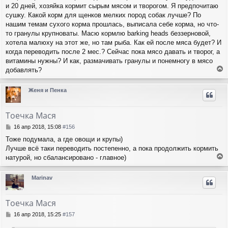
щ
и 20 дней, хозяйка кормит сырым мясом и творогом. Я предпочитаю
а
е
ч
сушку. Какой корм для щенков мелких пород собак лучше? По
н
а
нашим темам сухого корма прошлась, выписала себе корма, но что-
и
л
то гранулы крупноваты. Масю кормлю barking heads беззерновой,
е
у
хотела малюху на этот же, но там рыба. Как ей после мяса будет? И
когда переводить после 2 мес.? Сейчас пока мясо давать и творог, а
витамины нужны? И как, размачивать гранулы и понемногу в мясо
добавлять?
е
р
Женя и Пенка
н
у
т
Тоечка Мася
ь
с
С
16 апр 2018, 15:08
#156
я
о
Тоже подумала, а где овощи и крупы)
о
к
Лучше всё таки переводить постепенно, а пока продолжить кормить
б
н
щ
натурой, но сбалансировано - главное)
а
е
е
ч
н
р
а
Marinav
и
н
л
е
у
у
т
Тоечка Мася
ь
с
С
16 апр 2018, 15:25
#157
я
о