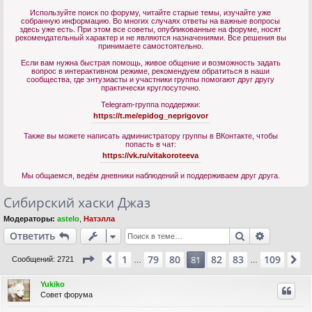
Используйте поиск по форуму, читайте старые темы, изучайте уже
собранную информацию. Во многих случаях ответы на важные вопросы
здесь уже есть. При этом все советы, опубликованные на форуме, носят
рекомендательный характер и не являются назначениями. Все решения вы
принимаете самостоятельно.
Если вам нужна быстрая помощь, живое общение и возможность задать
вопрос в интерактивном режиме, рекомендуем обратиться в наши
сообщества, где энтузиасты и участники группы помогают друг другу
практически круглосуточно.
Telegram-группа поддержки:
https://t.me/epidog_neprigovor
Также вы можете написать администратору группы в ВКонтакте, чтобы
попасть в чат:
https://vk.ru/vitakoroteeva
Мы общаемся, ведём дневники наблюдений и поддерживаем друг друга.
Сибирский хаски Джаз
Модераторы:
astelo
,
Натэлла
Поиск
Расшире
Ответить
Страница
81
из
109
1
79
80
82
83
109
Пред.
81
С
Сообщений: 2721
…
…
Yukiko
Совет форума