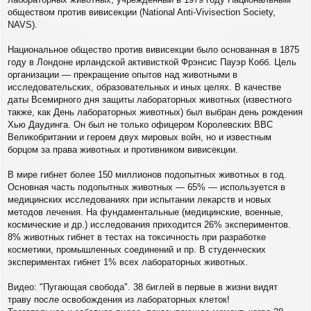
б
н
щ
обществом против вивисекции (National Anti-Vivisection Society,
а
е
ч
NAVS).
н
а
и
л
Национальное общество против вивисекции было основанная в 1875
е
у
году в Лондоне ирландской активисткой Фрэнсис Пауэр Кобб. Цель
организации — прекращение опытов над животными в
исследовательских, образовательных и иных целях. В качестве
даты Всемирного дня защиты лабораторных животных (известного
также, как День лабораторных животных) был выбран день рождения
Хью Даудинга. Он был не только офицером Королевских ВВС
Великобритании и героем двух мировых войн, но и известным
борцом за права животных и противником вивисекции.
В мире гибнет более 150 миллионов подопытных животных в год.
Основная часть подопытных животных — 65% — используется в
медицинских исследованиях при испытании лекарств и новых
методов лечения. На фундаментальные (медицинские, военные,
космические и др.) исследования приходится 26% экспериментов.
8% животных гибнет в тестах на токсичность при разработке
косметики, промышленных соединений и пр. В студенческих
экспериментах гибнет 1% всех лабораторных животных.
Видео: "Пугающая свобода". 38 биглей в первые в жизни видят
траву после освобождения из лабораторных клеток!