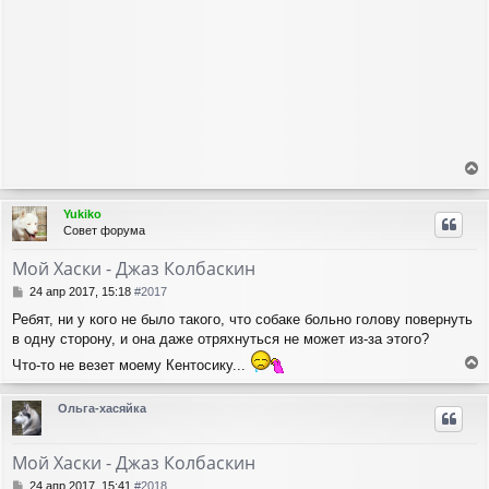
е
р
Yukiko
н
Совет форума
у
т
Мой Хаски - Джаз Колбаскин
ь
с
С
24 апр 2017, 15:18
#2017
я
о
Ребят, ни у кого не было такого, что собаке больно голову повернуть
о
к
в одну сторону, и она даже отряхнуться не может из-за этого?
б
н
щ
а
Что-то не везет моему Кентосику...
е
ч
е
н
а
р
и
Ольга-хасяйка
л
н
е
у
у
т
Мой Хаски - Джаз Колбаскин
ь
с
С
24 апр 2017, 15:41
#2018