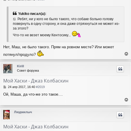
я
о
о
к
б
н
Yukiko писал(а):
щ
а
Ребят, ни у кого не было такого, что собаке больно голову
е
ч
повернуть в одну сторону, и она даже отряхнуться не может из-
н
а
за этого?
и
л
е
Что-то не везет моему Кентосику...
у
Нет, Маш, не было такого. Прям на ровном месте? Или может
потянул/продуло?
е
р
Kirill
н
Совет форума
у
т
Мой Хаски - Джаз Колбаскин
ь
с
С
24 апр 2017, 16:40
#2019
я
о
Ой, Маша, да что-же это такое....
о
к
б
н
е
щ
а
е
р
ч
Людмилыч
н
н
а
и
у
л
е
т
у
Мой Хаски - Джаз Колбаскин
ь