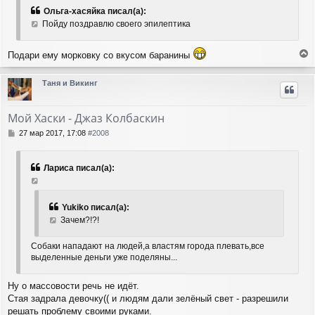
Ольга-хасяйка писал(а):
Пойду поздравлю своего эпилептика
Подари ему морковку со вкусом баранины
е
р
Таня и Викинг
н
у
т
Мой Хаски - Джаз Колбаскин
ь
с
С
27 мар 2017, 17:08
#2008
я
о
о
к
б
н
Лариса писал(а):
щ
а
е
ч
н
а
и
Yukiko писал(а):
л
е
Зачем?!?!
у
Собаки нападают на людей,а властям города плевать,все
выделенные деньги уже поделяны...
Ну о массовости речь не идёт.
Стая задрала девочку(( и людям дали зелёный свет - разрешили
решать проблему своими руками.