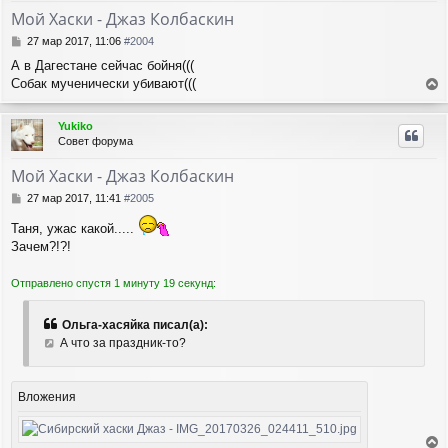
т
Мой Хаски - Джаз Колбаскин
ь
с
С
27 мар 2017, 11:06
#2004
я
о
А в Дагестане сейчас бойня(((
о
к
Собак мученически убивают(((
б
н
е
щ
а
е
р
ч
Yukiko
н
н
а
Совет форума
и
у
л
е
т
у
Мой Хаски - Джаз Колбаскин
ь
с
С
27 мар 2017, 11:41
#2005
я
о
о
к
Таня, ужас какой.....
б
н
Зачем?!?!
щ
а
е
ч
Отправлено спустя 1 минуту 19 секунд:
н
а
и
л
е
у
Ольга-хасяйка писал(а):
А что за праздник-то?
Вложения