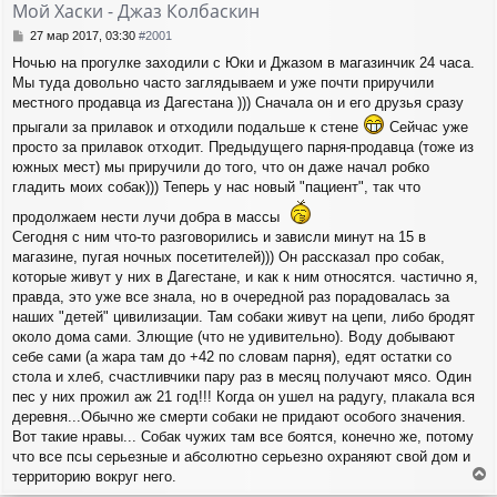
Мой Хаски - Джаз Колбаскин
С
27 мар 2017, 03:30
#2001
о
Ночью на прогулке заходили с Юки и Джазом в магазинчик 24 часа.
о
Мы туда довольно часто заглядываем и уже почти приручили
б
щ
местного продавца из Дагестана ))) Сначала он и его друзья сразу
е
прыгали за прилавок и отходили подальше к стене
Сейчас уже
н
просто за прилавок отходит. Предыдущего парня-продавца (тоже из
и
южных мест) мы приручили до того, что он даже начал робко
е
гладить моих собак))) Теперь у нас новый "пациент", так что
продолжаем нести лучи добра в массы
Сегодня с ним что-то разговорились и зависли минут на 15 в
магазине, пугая ночных посетителей))) Он рассказал про собак,
которые живут у них в Дагестане, и как к ним относятся. частично я,
правда, это уже все знала, но в очередной раз порадовалась за
наших "детей" цивилизации. Там собаки живут на цепи, либо бродят
около дома сами. Злющие (что не удивительно). Воду добывают
себе сами (а жара там до +42 по словам парня), едят остатки со
стола и хлеб, счастливчики пару раз в месяц получают мясо. Один
пес у них прожил аж 21 год!!! Когда он ушел на радугу, плакала вся
деревня...Обычно же смерти собаки не придают особого значения.
Вот такие нравы... Собак чужих там все боятся, конечно же, потому
что все псы серьезные и абсолютно серьезно охраняют свой дом и
территорию вокруг него.
е