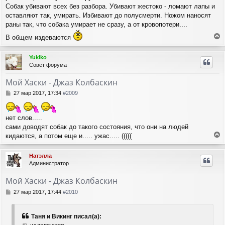
Собак убивают всех без разбора. Убивают жестоко - ломают лапы и
оставляют так, умирать. Избивают до полусмерти. Ножом наносят
раны так, что собака умирает не сразу, а от кровопотери....
В общем издеваются
е
р
Yukiko
н
Совет форума
у
т
Мой Хаски - Джаз Колбаскин
ь
с
С
27 мар 2017, 17:34
#2009
я
о
о
к
б
н
нет слов.....
щ
а
сами доводят собак до такого состояния, что они на людей
е
ч
кидаются, а потом еще и..... ужас..... (((((
н
а
е
и
л
р
е
Натэлла
у
н
Администратор
у
т
Мой Хаски - Джаз Колбаскин
ь
с
С
27 мар 2017, 17:44
#2010
я
о
о
к
б
н
Таня и Викинг писал(а):
щ
а