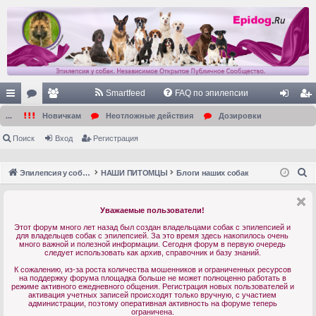
Smartfeed
FAQ по эпилепсии
с
ор
ол
хо
ег
...
Новичкам
Неотложные действия
Дозировки
ы
ум
ьз
д
ис
Поиск
Вход
Регистрация
лк
ы
ов
тр
П
Эпилепсия у собак. Форум. Главная.
НАШИ ПИТОМЦЫ
Блоги наших собак
и
ат
ац
о
ел
ия
и
Уважаемые пользователи!
с
и
Этот форум много лет назад был создан владельцами собак с эпилепсией и
к
для владельцев собак с эпилепсией. За это время здесь накопилось очень
много важной и полезной информации. Сегодня форум в первую очередь
следует использовать как архив, справочник и базу знаний.
К сожалению, из-за роста количества мошенников и ограниченных ресурсов
на поддержку форума площадка больше не может полноценно работать в
режиме активного ежедневного общения. Регистрация новых пользователей и
активация учетных записей происходят только вручную, с участием
администрации, поэтому оперативная активность на форуме теперь
ограничена.