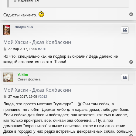
издеваются
е
ч
н
а
и
л
Садисты какие-то.
е
у
е
р
Людмилыч
н
у
т
Мой Хаски - Джаз Колбаскин
ь
с
С
27 мар 2017, 18:06
#2011
я
о
Их что, специально как на подбор выбирали? Ведь далеко не
о
к
каждый согласится на это. Твари!
б
н
е
щ
а
е
р
ч
Yukiko
н
н
а
Совет форума
и
у
л
е
т
у
Мой Хаски - Джаз Колбаскин
ь
с
С
27 мар 2017, 19:09
#2012
я
о
Люда, это просто местная "культура"... ((( Они там собак, в
о
к
принципе, не любят. Держат либо для охраны дома, либо для боев.
б
н
щ
Если собака для боев и побеждает, она катается, как сыр в масле,
а
е
ч
как только проиграет, все, считай она обречена... Ну, а про
н
а
домашних "охранников" я выше написала, какое к ним отношение...
и
л
Даже в городах у них редко встретишь декоративных собак, больших
е
у