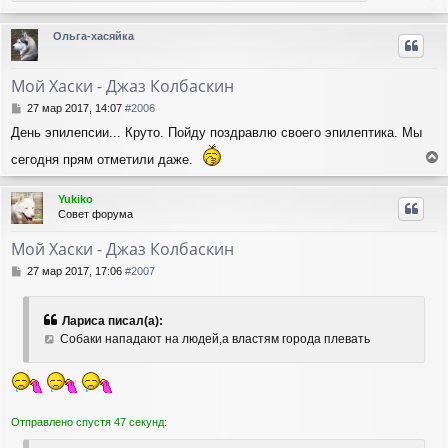
е
р
Ольга-хасяйка
н
у
т
Мой Хаски - Джаз Колбаскин
ь
с
С
27 мар 2017, 14:07
#2006
я
о
День эпилепсии... Круто. Пойду поздравлю своего эпилептика. Мы
о
к
б
н
сегодня прям отметили даже.
щ
а
е
е
ч
р
н
Yukiko
а
н
и
Совет форума
л
у
е
у
т
Мой Хаски - Джаз Колбаскин
ь
с
С
27 мар 2017, 17:06
#2007
я
о
о
к
б
н
Лариса писал(а):
щ
а
Собаки нападают на людей,а властям города плевать
е
ч
н
а
и
л
е
у
Отправлено спустя 47 секунд: