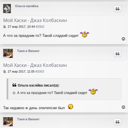
р
Ольга-хасяйка
н
у
т
Мой Хаски - Джаз Колбаскин
ь
с
С
27 мар 2017, 10:44
#2002
я
о
о
к
А что за праздник-то? Такой сладкий сидит
б
н
е
щ
а
е
р
ч
Таня и Викинг
н
н
а
и
у
л
е
т
у
Мой Хаски - Джаз Колбаскин
ь
с
С
27 мар 2017, 11:05
#2003
я
о
о
к
б
н
Ольга-хасяйка писал(а):
щ
а
е
А что за праздник-то? Такой сладкий сидит
ч
н
а
и
л
е
у
Так недавно ж день эпилепсии был
е
р
Таня и Викинг
н
у