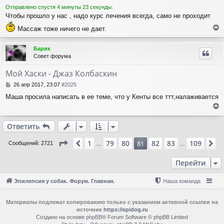
Отправлено спустя 4 минуты 23 секунды:
Чтобы прошло у нас , надо курс лечения всегда, само не проходит
Массаж тоже ничего не дает.
е
р
Барик
н
Совет форума
у
т
Мой Хаски - Джаз Колбаскин
ь
с
С
26 апр 2017, 23:07
#2025
я
о
Маша просила написать в ее теме, что у Кенты все ттт,налаживается
о
к
б
н
е
щ
а
е
р
ч
Ответить
н
н
а
и
у
л
Страница
81
из
109
1
79
80
82
83
109
Пред.
81
С
Сообщений: 2721
…
…
е
т
у
ь
Перейти
с
я
к
Эпилепсия у собак. Форум. Главная.
Наша команда
н
а
ч
Материалы подлежат копированию только с указанием активной ссылки на
источник
https://epidog.ru
а
Создано на основе
phpBB
® Forum Software © phpBB Limited
л