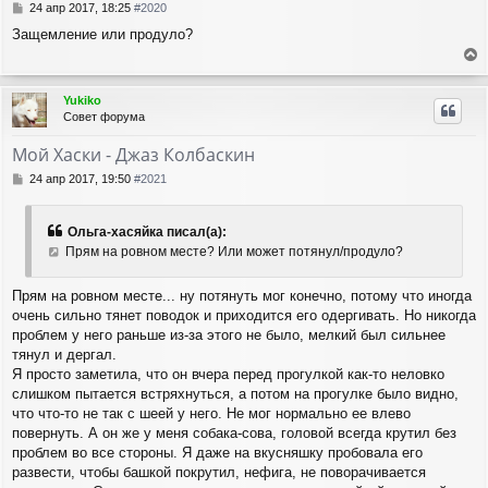
с
С
24 апр 2017, 18:25
#2020
я
о
Защемление или продуло?
о
к
б
н
е
щ
а
е
р
ч
Yukiko
н
н
а
Совет форума
и
у
л
е
т
у
Мой Хаски - Джаз Колбаскин
ь
с
С
24 апр 2017, 19:50
#2021
я
о
о
к
б
н
Ольга-хасяйка писал(а):
щ
а
Прям на ровном месте? Или может потянул/продуло?
е
ч
н
а
и
Прям на ровном месте... ну потянуть мог конечно, потому что иногда
л
е
очень сильно тянет поводок и приходится его одергивать. Но никогда
у
проблем у него раньше из-за этого не было, мелкий был сильнее
тянул и дергал.
Я просто заметила, что он вчера перед прогулкой как-то неловко
слишком пытается встряхнуться, а потом на прогулке было видно,
что что-то не так с шеей у него. Не мог нормально ее влево
повернуть. А он же у меня собака-сова, головой всегда крутил без
проблем во все стороны. Я даже на вкусняшку пробовала его
развести, чтобы башкой покрутил, нефига, не поворачивается