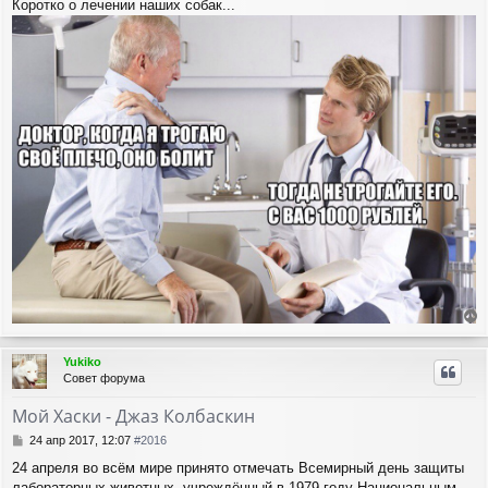
Коротко о лечении наших собак...
о
к
б
н
щ
а
е
ч
н
а
и
л
е
у
е
р
Yukiko
н
Совет форума
у
т
Мой Хаски - Джаз Колбаскин
ь
с
С
24 апр 2017, 12:07
#2016
я
о
24 апреля во всём мире принято отмечать Всемирный день защиты
о
к
лабораторных животных, учреждённый в 1979 году Национальным