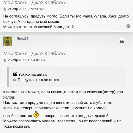
Мой Хаски - Джаз Колбаскин
ь
с
С
24 апр 2017, 22:29
#2023
я
о
Не соглашусь, продуть могло. Если ты его мыла/купала. Хаси долго
о
к
сохнут. А погода не май месяц.
б
н
щ
Может что-то от мышечной боли дать?
а
е
е
ч
н
р
а
Лена78
и
н
л
е
у
у
т
Мой Хаски - Джаз Колбаскин
ь
с
С
25 апр 2017, 11:34
#2024
я
о
о
к
б
н
Yukiko писал(а):
щ
а
Продуть то его не может
е
ч
н
а
и
к сожалению может, если намок ,а потом или сквозняк(ветер) или
л
е
холод.
у
Нас так тоже продуло еще в юности ранней,хоть шуба тоже
хорошая, теперь периодически если намокнет на холоде,
возобновляется
. Теперь прячем от холодных дождей.
Можете попробовать уколоть травматин, он от восспалений и т.п.
тоже помогает.