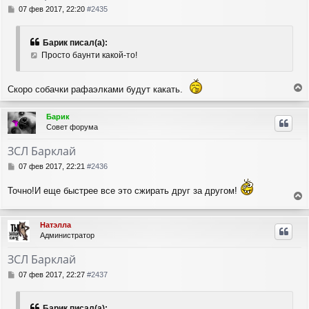
с
С
07 фев 2017, 22:20
#2435
я
о
о
к
б
н
Барик писал(а):
щ
а
Просто баунти какой-то!
е
ч
н
а
и
л
Скоро собачки рафаэлками будут какать.
е
у
е
р
Барик
н
Совет форума
у
т
ЗСЛ Барклай
ь
с
С
07 фев 2017, 22:21
#2436
я
о
о
к
Точно!И еще быстрее все это сжирать друг за другом!
б
н
е
щ
а
е
р
ч
Натэлла
н
н
а
Администратор
и
у
л
е
т
у
ЗСЛ Барклай
ь
с
С
07 фев 2017, 22:27
#2437
я
о
о
к
б
н
Барик писал(а):