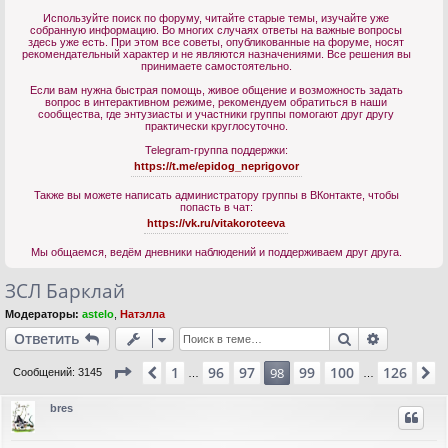
Используйте поиск по форуму, читайте старые темы, изучайте уже
собранную информацию. Во многих случаях ответы на важные вопросы
здесь уже есть. При этом все советы, опубликованные на форуме, носят
рекомендательный характер и не являются назначениями. Все решения вы
принимаете самостоятельно.
Если вам нужна быстрая помощь, живое общение и возможность задать
вопрос в интерактивном режиме, рекомендуем обратиться в наши
сообщества, где энтузиасты и участники группы помогают друг другу
практически круглосуточно.
Telegram-группа поддержки:
https://t.me/epidog_neprigovor
Также вы можете написать администратору группы в ВКонтакте, чтобы
попасть в чат:
https://vk.ru/vitakoroteeva
Мы общаемся, ведём дневники наблюдений и поддерживаем друг друга.
ЗСЛ Барклай
Модераторы:
astelo
,
Натэлла
Поиск
Расшире
Ответить
Страница
98
из
126
1
96
97
99
100
126
Пред.
98
С
Сообщений: 3145
…
…
bres