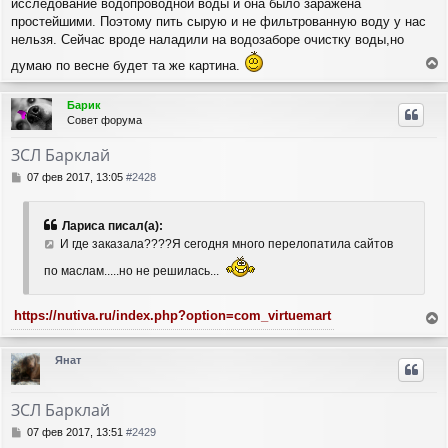
исследование водопроводной воды и она было заражена
б
н
щ
простейшими. Поэтому пить сырую и не фильтрованную воду у нас
а
е
ч
нельзя. Сейчас вроде наладили на водозаборе очистку воды,но
н
а
думаю по весне будет та же картина.
и
л
е
е
у
р
Барик
н
Совет форума
у
т
ЗСЛ Барклай
ь
с
С
07 фев 2017, 13:05
#2428
я
о
о
к
б
н
Лариса писал(а):
щ
а
И где заказала????Я сегодня много перелопатила сайтов
е
ч
н
а
по маслам.....но не решилась...
и
л
е
у
https://nutiva.ru/index.php?option=com_virtuemart
е
р
Янат
н
у
т
ЗСЛ Барклай
ь
с
С
07 фев 2017, 13:51
#2429
я
о