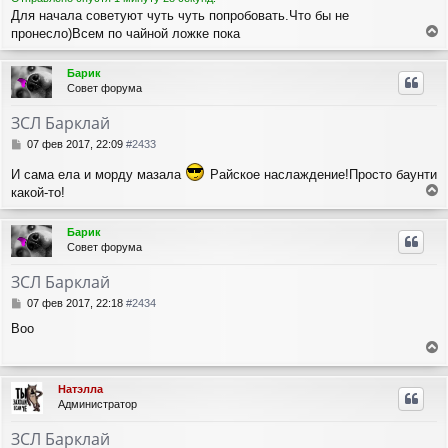
н
а
Для начала советуют чуть чуть попробовать.Что бы не
и
л
пронесло)Всем по чайной ложке пока
е
у
е
р
Барик
н
Совет форума
у
т
ЗСЛ Барклай
ь
с
С
07 фев 2017, 22:09
#2433
я
о
И сама ела и морду мазала
Райское наслаждение!Просто баунти
о
к
б
н
какой-то!
щ
е
а
е
р
ч
Барик
н
н
а
Совет форума
и
у
л
е
т
у
ЗСЛ Барклай
ь
с
С
07 фев 2017, 22:18
#2434
я
о
Воо
о
к
б
н
е
щ
а
е
р
ч
Натэлла
н
н
а
Администратор
и
у
л
е
т
у
ЗСЛ Барклай
ь