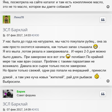
Яна, посмотрела на сайте каталог и там есть коноплянное масло,
о
к
это не то масло, которое вы даете собакам?
б
н
е
щ
а
е
р
ч
Лена78
н
н
а
и
у
л
е
т
у
ЗСЛ Барклай
ь
с
С
07 фев 2017, 14:03
#2430
я
о
У нас была до года на натуралке, мы часто покупали рубец , она за
о
к
б
н
ним просто охотится начинала, как только запах слышала
.
щ
а
Я его мыла ,потом резала и замораживала . И через 2-3 дня можно
е
ч
было давать. При заморозке все вот эти
погибают.По крайней
н
а
мере так нам врач сказал. Проблем с такими паразитами не
и
л
е
возникало. Давала все сырое только после заморозки.
у
Но брали только свежий, одни раз попали на вчерашний , принесли
домой , а там уже куча новых "жителей", рай для рыбаков
.
Выбросили.
е
р
Барик
н
Совет форума
у
т
ЗСЛ Барклай
ь
с
С
07 фев 2017, 14:09
#2431