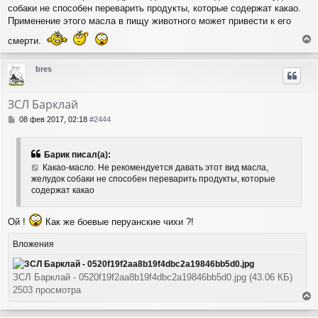
н
а
собаки не способен переварить продукты, которые содержат какао.
и
л
Применение этого масла в пищу животного может привести к его
е
у
смерти.
е
р
bres
н
у
т
ЗСЛ Барклай
ь
с
С
08 фев 2017, 02:18
#2444
я
о
о
к
б
н
Барик писал(а):
щ
а
Какао-масло. Не рекомендуется давать этот вид масла,
е
ч
желудок собаки не способен переварить продукты, которые
н
а
содержат какао
и
л
е
у
Ой !
Как же боевые перуанские чихи ?!
Вложения
ЗСЛ Барклай - 0520f19f2aa8b19f4dbc2a19846bb5d0.jpg (43.06 КБ)
2503 просмотра
е