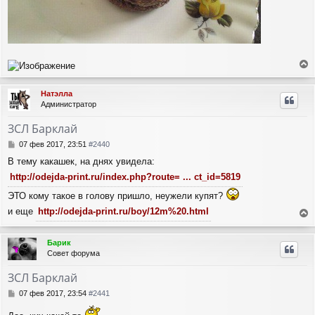
е
р
Натэлла
н
Администратор
у
т
ЗСЛ Барклай
ь
с
С
07 фев 2017, 23:51
#2440
я
о
В тему какашек, на днях увидела:
о
к
б
н
http://odejda-print.ru/index.php?route= ... ct_id=5819
щ
а
ЭТО кому такое в голову пришло, неужели купят?
е
ч
н
а
и еще
http://odejda-print.ru/boy/12m%20.html
и
л
е
е
у
р
Барик
н
Совет форума
у
т
ЗСЛ Барклай
ь
с
С
07 фев 2017, 23:54
#2441
я
о
о
к