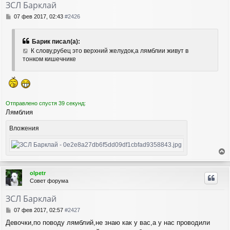
ЗСЛ Барклай
С
07 фев 2017, 02:43
#2426
о
о
б
Барик писал(а):
щ
К слову,рубец это верхний желудок,а лямблии живут в
е
тонком кишечнике
н
и
е
Отправлено спустя 39 секунд:
Лямблия
Вложения
е
р
olpetr
н
Совет форума
у
т
ЗСЛ Барклай
ь
с
С
07 фев 2017, 02:57
#2427
я
о
Девочки,по поводу лямблий,не знаю как у вас,а у нас проводили
о
к