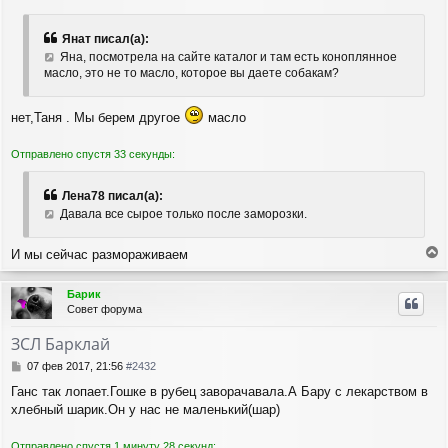
я
о
о
к
б
н
Янат писал(а):
щ
а
Яна, посмотрела на сайте каталог и там есть коноплянное
е
ч
масло, это не то масло, которое вы даете собакам?
н
а
и
л
е
у
нет,Таня . Мы берем другое
масло
Отправлено спустя 33 секунды:
Лена78 писал(а):
Давала все сырое только после заморозки.
И мы сейчас размораживаем
е
р
Барик
н
Совет форума
у
т
ЗСЛ Барклай
ь
с
С
07 фев 2017, 21:56
#2432
я
о
Ганс так лопает.Гошке в рубец заворачавала.А Бару с лекарством в
о
к
хлебный шарик.Он у нас не маленький(шар)
б
н
щ
а
е
ч
Отправлено спустя 1 минуту 28 секунд: