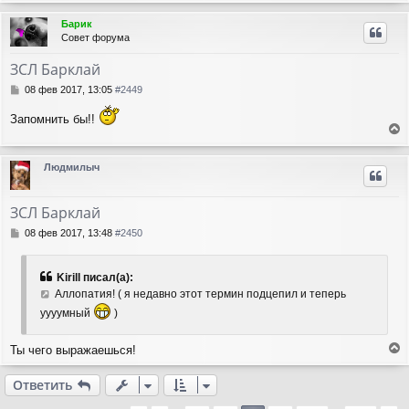
е
а
е
р
ч
Барик
н
н
а
Совет форума
и
у
л
е
т
у
ЗСЛ Барклай
ь
с
С
08 фев 2017, 13:05
#2449
я
о
о
к
Запомнить бы!!
б
н
е
щ
а
е
р
ч
Людмилыч
н
н
а
и
у
л
е
т
у
ЗСЛ Барклай
ь
с
С
08 фев 2017, 13:48
#2450
я
о
о
к
б
н
Kirill писал(а):
щ
а
Аллопатия! ( я недавно этот термин подцепил и теперь
е
ч
уууумный
)
н
а
и
л
е
у
Ты чего выражаешься!
е
р
Ответить
н
у