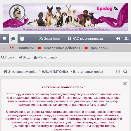
Smartfeed
FAQ по эпилепсии
с
ор
ол
хо
ег
...
Новичкам
Неотложные действия
Дозировки
ы
ум
ьз
д
ис
Поиск
Вход
Регистрация
лк
ы
ов
тр
П
Эпилепсия у собак. Форум. Главная.
НАШИ ПИТОМЦЫ
Блоги наших собак
и
ат
ац
о
ел
ия
и
Уважаемые пользователи!
с
и
Этот форум много лет назад был создан владельцами собак с эпилепсией и
к
для владельцев собак с эпилепсией. За это время здесь накопилось очень
много важной и полезной информации. Сегодня форум в первую очередь
следует использовать как архив, справочник и базу знаний.
К сожалению, из-за роста количества мошенников и ограниченных ресурсов
на поддержку форума площадка больше не может полноценно работать в
режиме активного ежедневного общения. Регистрация новых пользователей и
активация учетных записей происходят только вручную, с участием
администрации, поэтому оперативная активность на форуме теперь
ограничена.