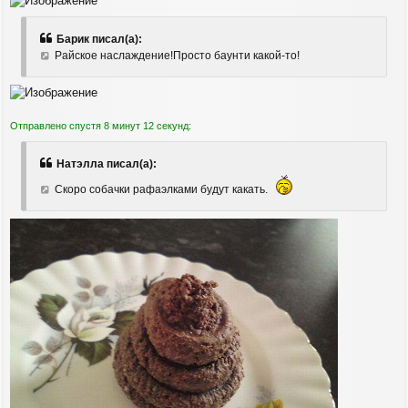
е
у
Барик писал(а):
Райское наслаждение!Просто баунти какой-то!
Отправлено спустя 8 минут 12 секунд:
Натэлла писал(а):
Скоро собачки рафаэлками будут какать.