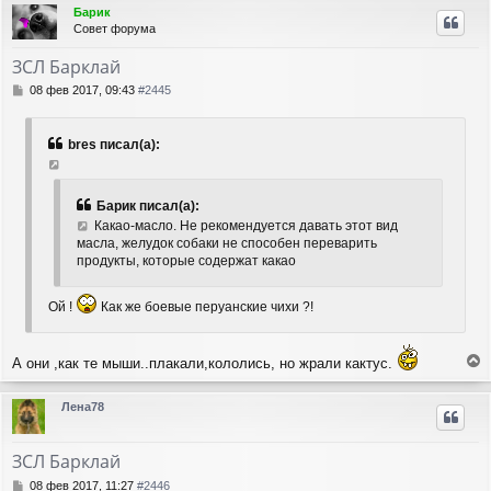
р
Барик
н
Совет форума
у
т
ЗСЛ Барклай
ь
с
С
08 фев 2017, 09:43
#2445
я
о
о
к
б
н
bres писал(а):
щ
а
е
ч
н
а
и
Барик писал(а):
л
е
Какао-масло. Не рекомендуется давать этот вид
у
масла, желудок собаки не способен переварить
продукты, которые содержат какао
Ой !
Как же боевые перуанские чихи ?!
А они ,как те мыши..плакали,кололись, но жрали кактус.
е
р
Лена78
н
у
т
ЗСЛ Барклай
ь
с
С
08 фев 2017, 11:27
#2446