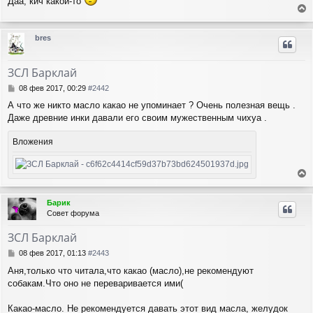
Даа, кич какой-то
б
н
е
щ
а
е
р
ч
bres
н
н
а
и
у
л
е
т
у
ЗСЛ Барклай
ь
с
С
08 фев 2017, 00:29
#2442
я
о
А что же никто масло какао не упоминает ? Очень полезная вещь .
о
к
Даже древние инки давали его своим мужественным чихуа .
б
н
щ
а
е
Вложения
ч
н
а
и
л
е
у
е
р
Барик
н
Совет форума
у
т
ЗСЛ Барклай
ь
с
С
08 фев 2017, 01:13
#2443
я
о
Аня,только что читала,что какао (масло),не рекомендуют
о
к
собакам.Что оно не переваривается ими(
б
н
щ
а
е
ч
Какао-масло. Не рекомендуется давать этот вид масла, желудок