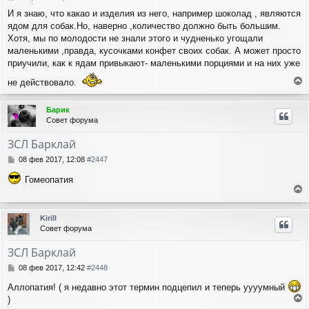
я
о
И я знаю, что какао и изделия из него, например шоколад , являются
о
к
ядом для собак.Но, наверно ,количество должно быть большим.
б
н
щ
Хотя, мы по молодости не знали этого и чудненько угощали
а
е
ч
маленькими ,правда, кусочками конфет своих собак. А может просто
н
а
приучили, как к ядам привыкают- маленькими порциями и на них уже
и
л
е
не действовало.
у
е
р
Барик
н
Совет форума
у
т
ЗСЛ Барклай
ь
с
С
08 фев 2017, 12:08
#2447
я
о
Гомеопатия
о
к
б
н
е
щ
а
е
р
ч
Kirill
н
н
а
Совет форума
и
у
л
е
т
у
ЗСЛ Барклай
ь
с
С
08 фев 2017, 12:42
#2448
я
о
Аллопатия! ( я недавно этот термин подцепил и теперь уууумный
о
к
б
н
)
щ