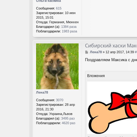
Ольга-хасяйка
Н
а
Сообщения:
615
т
Зарегистрирован:
10 июн
э
2015, 15:01
л
Откуда:
Германия, Мюнхен
л
Благодарил (а):
1384 раза
а
Поблагодарили:
1983 раза
Сибирский хаски Мак
С
Лена78
»
12 апр 2017, 14:39
#
о
Поздравляем Максика с дне
о
б
щ
е
Вложения
н
и
е
Лена78
Сообщения:
3070
Зарегистрирован:
28 апр
2016, 21:30
Откуда:
Украина,Львов
Благодарил (а):
3495 раз
Поблагодарили:
4620 раз