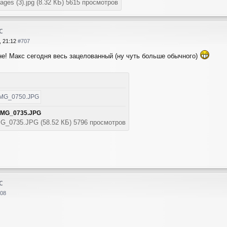
ages (3).jpg (8.32 КБ) 5615 просмотров
с
, 21:12
#707
е! Макс сегодня весь зацелованный (ну чуть больше обычного)
MG_0735.JPG (58.52 КБ) 5796 просмотров
с
08