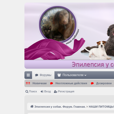
Форумы
Пользователи
с
Новичкам
Неотложные действия
Дозировки
ы
Поиск
Вход
Регистрация
лк
и
Эпилепсия у собак. Форум. Главная.
НАШИ ПИТОМЦЫ