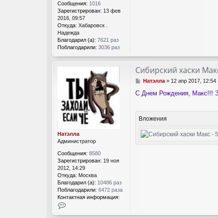
Сообщения:
1016
Зарегистрирован:
13 фев
2016, 09:57
Откуда:
Хабаровск .
Надежда
Благодарил (а):
7621 раз
Поблагодарили:
3036 раз
Сибирский хаски Мак
С
Натэлла
»
12 апр 2017, 12:54
о
С Днем Рождения, Макс!!! З
о
б
щ
е
Вложения
н
и
Натэлла
е
Администратор
Сообщения:
8580
Зарегистрирован:
19 ноя
2012, 14:29
Откуда:
Москва
Благодарил (а):
10486 раз
Поблагодарили:
6472 раза
Контактная информация:
К
о