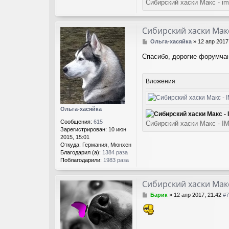
Сибирский хаски Макс - im
Сибирский хаски Мак
С
Ольга-хасяйка
»
12 апр 2017
о
Спасибо, дорогие форумчан
о
б
щ
е
Вложения
н
и
е
Ольга-хасяйка
Сообщения:
615
Сибирский хаски Макс - I
Зарегистрирован:
10 июн
2015, 15:01
Откуда:
Германия, Мюнхен
Благодарил (а):
1384 раза
Поблагодарили:
1983 раза
Сибирский хаски Мак
С
Барик
»
12 апр 2017, 21:42
#7
о
о
б
щ