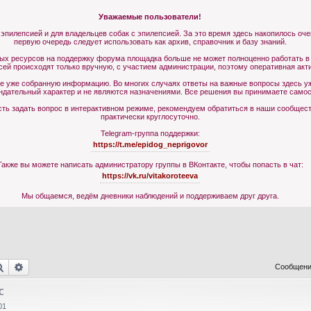
Уважаемые пользователи!
 эпилепсией и для владельцев собак с эпилепсией. За это время здесь накопилось оч
первую очередь следует использовать как архив, справочник и базу знаний.
ных ресурсов на поддержку форума площадка больше не может полноценно работать в
сей происходят только вручную, с участием администрации, поэтому оперативная акт
те уже собранную информацию. Во многих случаях ответы на важные вопросы здесь уж
ндательный характер и не являются назначениями. Все решения вы принимаете самос
ь задать вопрос в интерактивном режиме, рекомендуем обратиться в наши сообщества
практически круглосуточно.
Telegram-группа поддержки:
https://t.me/epidog_neprigovor
Также вы можете написать администратору группы в ВКонтакте, чтобы попасть в чат:
https://vk.ru/vitakoroteeva
Мы общаемся, ведём дневники наблюдений и поддерживаем друг друга.
Поиск
Расширенный поиск
Сообщени
с
01