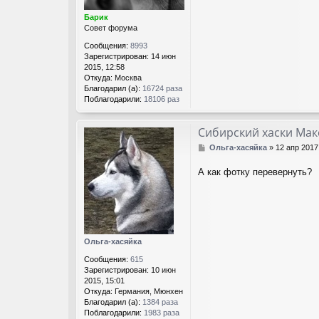
е
н
Барик
и
Совет форума
е
Сообщения:
8993
Зарегистрирован:
14 июн
2015, 12:58
Откуда:
Москва
Благодарил (а):
16724 раза
Поблагодарили:
18106 раз
Сибирский хаски Мак
С
Ольга-хасяйка
»
12 апр 2017
о
о
А как фотку перевернуть?
б
щ
е
н
и
е
Ольга-хасяйка
Сообщения:
615
Зарегистрирован:
10 июн
2015, 15:01
Откуда:
Германия, Мюнхен
Благодарил (а):
1384 раза
Поблагодарили:
1983 раза