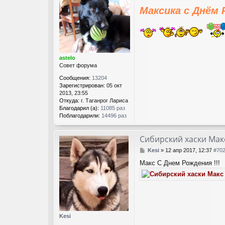
о
Максика с Днём 
о
б
щ
е
н
и
е
astelo
Совет форума
Сообщения:
13204
Зарегистрирован:
05 окт
2013, 23:55
Откуда:
г. Таганрог Лариса
Благодарил (а):
11085 раз
Поблагодарили:
14496 раз
Сибирский хаски Мак
С
Kesi
»
12 апр 2017, 12:37
#70
о
Макс С Днем Рождения !!!
о
б
щ
е
н
и
е
Kesi