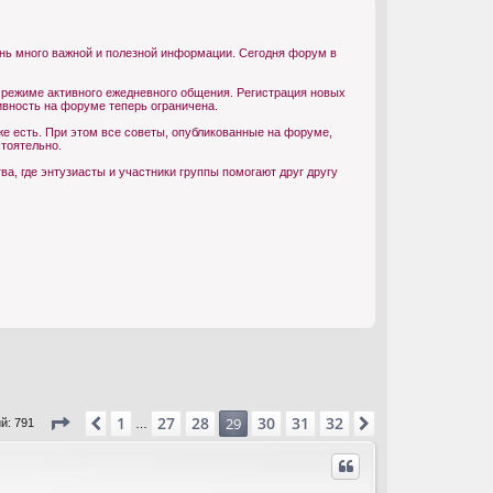
ень много важной и полезной информации. Сегодня форум в
 режиме активного ежедневного общения. Регистрация новых
ивность на форуме теперь ограничена.
е есть. При этом все советы, опубликованные на форуме,
тоятельно.
, где энтузиасты и участники группы помогают друг другу
Страница
29
из
32
1
27
28
30
31
32
Пред.
29
След.
й: 791
…