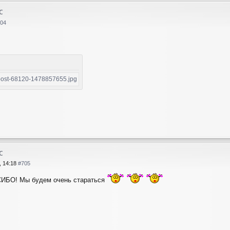
с
04
с
, 14:18
#705
О! Мы будем очень стараться