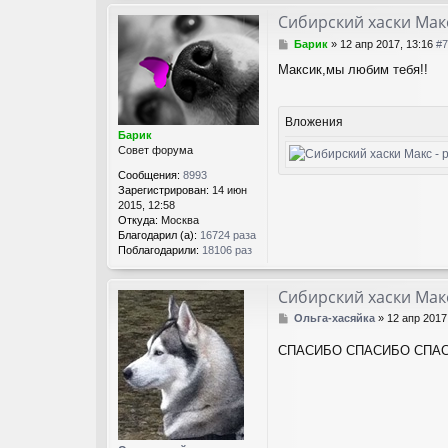
н
т
Сибирский хаски Мак
а
С
Барик
»
12 апр 2017, 13:16
#7
к
о
т
Максик,мы любим тебя!!
о
н
б
а
щ
я
е
Вложения
и
н
Барик
н
и
Совет форума
ф
е
о
Сообщения:
8993
р
Зарегистрирован:
14 июн
м
2015, 12:58
а
Откуда:
Москва
ц
Благодарил (а):
16724 раза
и
Поблагодарили:
18106 раз
я
п
о
Сибирский хаски Мак
л
ь
С
Ольга-хасяйка
»
12 апр 2017
з
о
о
о
СПАСИБО СПАСИБО СПАСИБ
в
б
а
щ
т
е
е
н
л
и
я
е