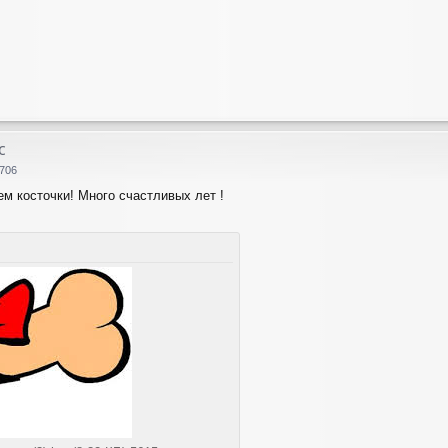
с
706
м косточки! Много счастливых лет !