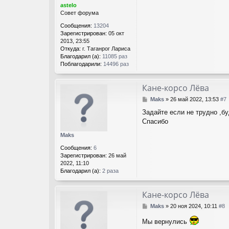
е
astelo
Совет форума
Сообщения:
13204
Зарегистрирован:
05 окт
2013, 23:55
Откуда:
г. Таганрог Лариса
Благодарил (а):
11085 раз
Поблагодарили:
14496 раз
Кане-корсо Лёва
С
Maks
»
26 май 2022, 13:53
#7
о
Задайте если не трудно ,бу
о
Спасибо
б
щ
Maks
е
н
Сообщения:
6
и
Зарегистрирован:
26 май
е
2022, 11:10
Благодарил (а):
2 раза
Кане-корсо Лёва
С
Maks
»
20 ноя 2024, 10:11
#8
о
Мы вернулись
о
б