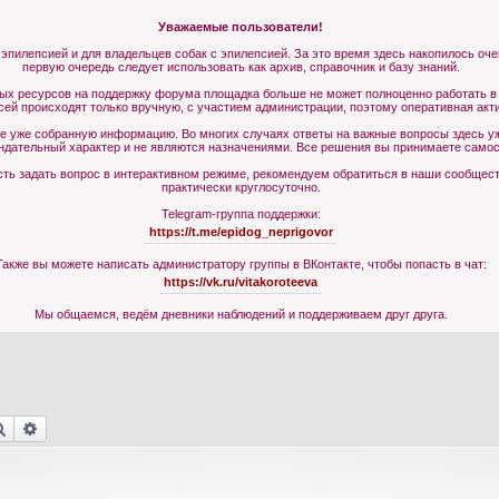
Уважаемые пользователи!
 эпилепсией и для владельцев собак с эпилепсией. За это время здесь накопилось оч
первую очередь следует использовать как архив, справочник и базу знаний.
ных ресурсов на поддержку форума площадка больше не может полноценно работать в
сей происходят только вручную, с участием администрации, поэтому оперативная акт
те уже собранную информацию. Во многих случаях ответы на важные вопросы здесь уж
ндательный характер и не являются назначениями. Все решения вы принимаете самос
ь задать вопрос в интерактивном режиме, рекомендуем обратиться в наши сообщества
практически круглосуточно.
Telegram-группа поддержки:
https://t.me/epidog_neprigovor
Также вы можете написать администратору группы в ВКонтакте, чтобы попасть в чат:
https://vk.ru/vitakoroteeva
Мы общаемся, ведём дневники наблюдений и поддерживаем друг друга.
Поиск
Расширенный поиск