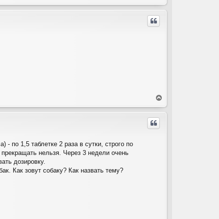
е
р
н
у
т
ь
с
я
к
н
а
ч
а
В
л
е
у
р
н
у
т
 - по 1,5 таблетке 2 раза в сутки, строго по
ь
о прекращать нельзя. Через 3 недели очень
с
я
вать дозировку.
к
к. Как зовут собаку? Как назвать тему?
н
а
ч
а
л
у