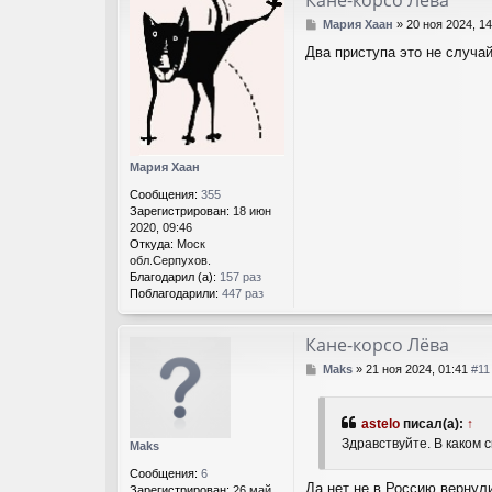
Кане-корсо Лёва
С
Мария Хаан
»
20 ноя 2024, 1
о
Два приступа это не случай
о
б
щ
е
н
и
е
Мария Хаан
Сообщения:
355
Зарегистрирован:
18 июн
2020, 09:46
Откуда:
Моск
обл.Серпухов.
Благодарил (а):
157 раз
Поблагодарили:
447 раз
Кане-корсо Лёва
С
Maks
»
21 ноя 2024, 01:41
#11
о
о
б
astelo
писал(а):
↑
щ
Здравствуйте. В каком 
Maks
е
н
Сообщения:
6
и
Да нет не в Россию вернули
Зарегистрирован:
26 май