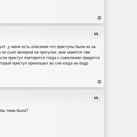
В
е
р
н
у
т
ует ,у меня есть опасения что приступы были из за
ь
а он сьел вечером на прогулке ,мне кажется там
с
я
сли приступ повторится тогда к сожелению придется
к
вторый приступ произошел во сне когда он бодр
н
а
ч
а
В
л
е
у
р
н
у
т
тобы тема была?
ь
с
я
к
н
а