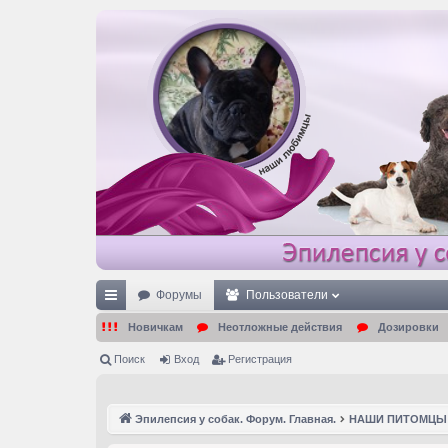
Форумы
Пользователи
с
Новичкам
Неотложные действия
Дозировки
ы
Поиск
Вход
Регистрация
лк
и
Эпилепсия у собак. Форум. Главная.
НАШИ ПИТОМЦЫ