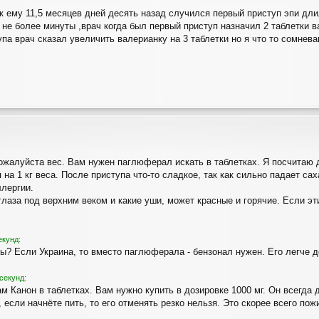
к ему 11,5 месяцев дней десять назад случился первый приступ эпи дли
 не более минуты ,врач когда был первый приступ назначил 2 таблетки ва
па врач сказал увеличить валерианку на 3 таблетки но я что то сомнева
ожалуйста вес. Вам нужен паглюферал искать в таблетках. Я посчитаю д
я на 1 кг веса. После приступа что-то сладкое, так как сильно падает с
ллергии.
глаза под верхним веком и какие уши, может красные и горячие. Если э
екунд:
ны? Если Украина, то вместо паглюферала - бензонал нужен. Его легче д
секунд:
ам Канон в таблетках. Вам нужно купить в дозировке 1000 мг. Он всегд
 если начнёте пить, то его отменять резко нельзя. Это скорее всего по