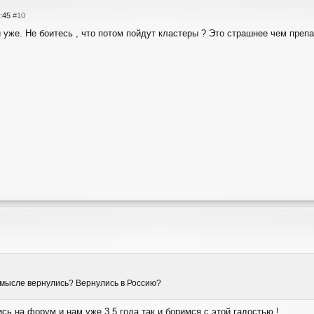
4:45
#10
 уже. Не боитесь , что потом пойдут кластеры ? Это страшнее чем препа
смысле вернулись? Вернулись в Россию?
сь на форум и нам уже 3,5 года так и боримся с этой гадостью !