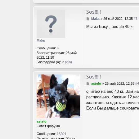
Sos!!!!!
С
Maks
»
26 май 2022, 12:35
#3
о
Мы из Баку , вес 35-40 кг
о
б
щ
Maks
е
н
Сообщения:
6
и
Зарегистрирован:
26 май
е
2022, 11:10
Благодарил (а):
2 раза
Sos!!!!!
С
astelo
»
26 май 2022, 12:58
#4
о
считаю на вес 40 кг. Вам н
о
расписанию. Каждые 12 час
б
щ
желательно сдать анализ н
е
Если Вы дальше собираетес
н
и
е
astelo
Совет форума
Сообщения:
13204
Зарегистрирован:
05 окт