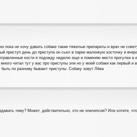
но пока не хочу давать собаке такие тяжелые препараты и врач не совет
вый приступ день до приступа он сьел в парке маленкую косточку и вчер
травленные кости я подожду неделю еще и поменяю место прогулки а е
 много читал тут у вас про приступы эпи но у моей собаки как первый и 
т быть по разному бывают приступы .Собаку зовут Лёва
оздавать тему? Может, действительно, это не эпилепсия? Или хотите, ч