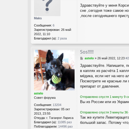
о
Здравствуйте у меня Корси
о
сне ,сегодня тоже самое но
б
щ
,после сегодняшнего присту
Maks
е
н
Сообщения:
6
и
Зарегистрирован:
26 май
е
2022, 11:10
Благодарил (а):
2 раза
Sos!!!!!
С
astelo
»
26 май 2022, 12:23
#2
о
Здравствуйте. Напишите, п
о
в каплях из расчёта 1 капл
б
щ
мёдика, если нет на него а
е
Посмотрите не красные ли 
н
препарат от давления.
и
е
astelo
Отправлено спустя 1 минуту 9 с
Совет форума
Вы из России или из Украи
Сообщения:
13204
Зарегистрирован:
05 окт
Отправлено спустя 3 минуты 36 
2013, 23:55
Так же купите Леветирацет
Откуда:
г. Таганрог Лариса
большой запас. Потому что,
Благодарил (а):
11085 раз
Поблагодарили:
14496 раз