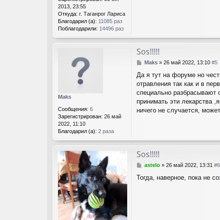
2013, 23:55
Откуда:
г. Таганрог Лариса
Благодарил (а):
11085 раз
Поблагодарили:
14496 раз
Sos!!!!!
С
Maks
»
26 май 2022, 13:10
#5
о
Да я тут на форуме но чест
о
отравления так как и в пер
б
щ
специально разбрасывают о
Maks
е
принимать эти лекарства ,я
н
Сообщения:
6
ничего не случается, може
и
Зарегистрирован:
26 май
е
2022, 11:10
Благодарил (а):
2 раза
Sos!!!!!
С
astelo
»
26 май 2022, 13:31
#6
о
Тогда, наверное, пока не с
о
б
щ
е
н
и