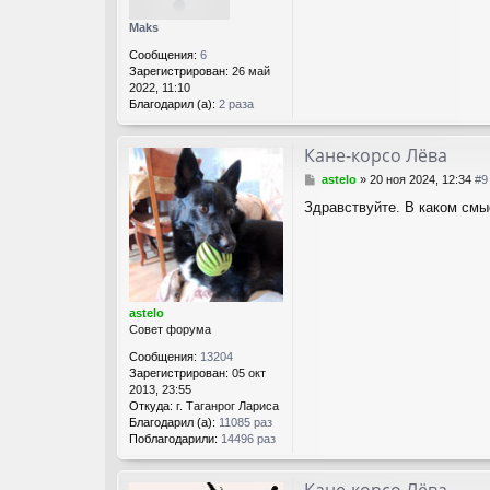
щ
Maks
е
н
Сообщения:
6
и
Зарегистрирован:
26 май
е
2022, 11:10
Благодарил (а):
2 раза
Кане-корсо Лёва
С
astelo
»
20 ноя 2024, 12:34
#9
о
Здравствуйте. В каком см
о
б
щ
е
н
и
е
astelo
Совет форума
Сообщения:
13204
Зарегистрирован:
05 окт
2013, 23:55
Откуда:
г. Таганрог Лариса
Благодарил (а):
11085 раз
Поблагодарили:
14496 раз