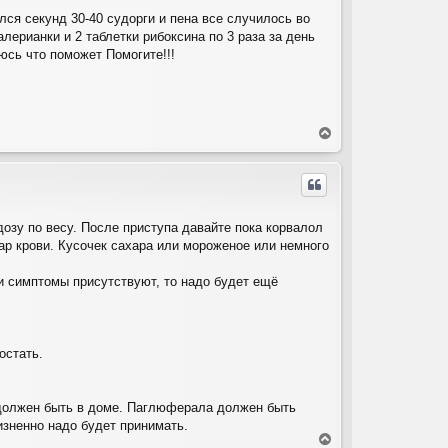
лся секунд 30-40 судорги и пена все случилось во
лерианки и 2 таблетки рибоксина по 3 раза за день
юсь что поможет Помогите!!!
В
е
р
н
у
т
озу по весу. После приступа давайте пока корвалол
ь
ахар крови. Кусочек сахара или мороженое или немного
с
я
к
ти симптомы присутствуют, то надо будет ещё
н
а
ч
а
остать.
л
у
а должен быть в доме. Паглюферала должен быть
жизненно надо будет принимать.
В