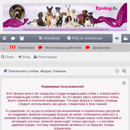
Smartfeed
FAQ по эпилепсии
с
ор
ол
хо
ег
...
Новичкам
Неотложные действия
Дозировки
ы
ум
ьз
д
ис
Поиск
Вход
Регистрация
лк
ы
ов
тр
П
Эпилепсия у собак. Форум. Главная.
и
ат
ац
о
ел
ия
и
Уважаемые пользователи!
с
и
Этот форум много лет назад был создан владельцами собак с эпилепсией и
к
для владельцев собак с эпилепсией. За это время здесь накопилось очень
много важной и полезной информации. Сегодня форум в первую очередь
следует использовать как архив, справочник и базу знаний.
К сожалению, из-за роста количества мошенников и ограниченных ресурсов
на поддержку форума площадка больше не может полноценно работать в
режиме активного ежедневного общения. Регистрация новых пользователей и
активация учетных записей происходят только вручную, с участием
администрации, поэтому оперативная активность на форуме теперь
ограничена.