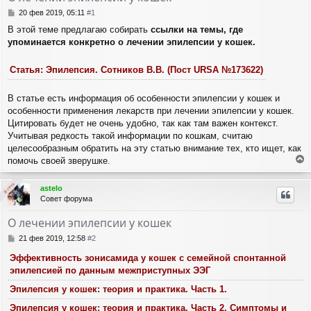
С
20 фев 2019, 05:11
#1
о
В этой теме предлагаю собирать
ссылки на темы, где
о
упоминается конкретно о лечении эпилепсии у кошек.
б
щ
е
Статья: Эпилепсия. Сотников В.В. (Пост URSA №173622)
н
и
е
В статье есть информация об особенности эпилепсии у кошек и
особенности применения лекарств при лечении эпилепсии у кошек.
Цитировать будет не очень удобно, так как там важен контекст.
Учитывая редкость такой информации по кошкам, считаю
целесообразным обратить на эту статью внимание тех, кто ищет, как
помочь своей зверушке.
е
р
В сети
В сети
astelo
н
Совет форума
у
т
О лечении эпилепсии у кошек
ь
с
С
21 фев 2019, 12:58
#2
я
о
Эффективность зонисамида у кошек с семейной спонтанной
о
к
б
н
эпилепсией по данным межприступных ЭЭГ
щ
а
Эпилепсия у кошек: теория и практика. Часть 1.
е
ч
н
а
Эпилепсия у кошек: теория и практика. Часть 2. Симптомы и
и