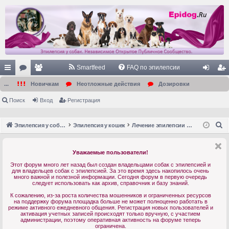
Smartfeed
FAQ по эпилепсии
с
ор
ол
хо
ег
...
Новичкам
Неотложные действия
Дозировки
ы
ум
ьз
д
ис
Поиск
Вход
Регистрация
лк
ы
ов
тр
П
Эпилепсия у собак. Форум. Главная.
Эпилепсия у кошек
Лечение эпилепсии у кошек
и
ат
ац
о
ел
ия
и
Уважаемые пользователи!
с
и
Этот форум много лет назад был создан владельцами собак с эпилепсией и
к
для владельцев собак с эпилепсией. За это время здесь накопилось очень
много важной и полезной информации. Сегодня форум в первую очередь
следует использовать как архив, справочник и базу знаний.
К сожалению, из-за роста количества мошенников и ограниченных ресурсов
на поддержку форума площадка больше не может полноценно работать в
режиме активного ежедневного общения. Регистрация новых пользователей и
активация учетных записей происходят только вручную, с участием
администрации, поэтому оперативная активность на форуме теперь
ограничена.