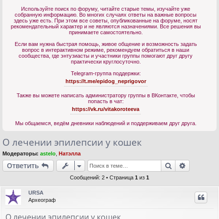
Используйте поиск по форуму, читайте старые темы, изучайте уже
собранную информацию. Во многих случаях ответы на важные вопросы
здесь уже есть. При этом все советы, опубликованные на форуме, носят
рекомендательный характер и не являются назначениями. Все решения вы
принимаете самостоятельно.
Если вам нужна быстрая помощь, живое общение и возможность задать
вопрос в интерактивном режиме, рекомендуем обратиться в наши
сообщества, где энтузиасты и участники группы помогают друг другу
практически круглосуточно.
Telegram-группа поддержки:
https://t.me/epidog_neprigovor
Также вы можете написать администратору группы в ВКонтакте, чтобы
попасть в чат:
https://vk.ru/vitakoroteeva
Мы общаемся, ведём дневники наблюдений и поддерживаем друг друга.
О лечении эпилепсии у кошек
Модераторы:
astelo
,
Натэлла
Поиск
Расшире
Ответить
Сообщений: 2 • Страница
1
из
1
URSA
Археограф
О лечении эпилепсии у кошек