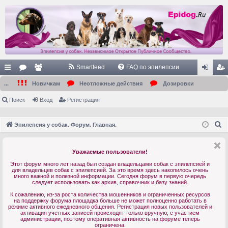
Smartfeed
FAQ по эпилепсии
с
ор
ол
хо
ег
...
Новичкам
Неотложные действия
Дозировки
ы
ум
ьз
д
ис
Поиск
Вход
Регистрация
лк
ы
ов
тр
П
Эпилепсия у собак. Форум. Главная.
и
ат
ац
о
ел
ия
и
Уважаемые пользователи!
с
и
Этот форум много лет назад был создан владельцами собак с эпилепсией и
к
для владельцев собак с эпилепсией. За это время здесь накопилось очень
много важной и полезной информации. Сегодня форум в первую очередь
следует использовать как архив, справочник и базу знаний.
К сожалению, из-за роста количества мошенников и ограниченных ресурсов
на поддержку форума площадка больше не может полноценно работать в
режиме активного ежедневного общения. Регистрация новых пользователей и
активация учетных записей происходят только вручную, с участием
администрации, поэтому оперативная активность на форуме теперь
ограничена.