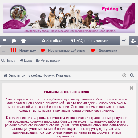
Smartfeed
FAQ по эпилепсии
с
ор
ол
хо
ег
...
Новичкам
Неотложные действия
Дозировки
ы
ум
ьз
д
ис
Поиск
Вход
Регистрация
лк
ы
ов
тр
П
Эпилепсия у собак. Форум. Главная.
и
ат
ац
о
ел
ия
и
Уважаемые пользователи!
с
и
Этот форум много лет назад был создан владельцами собак с эпилепсией и
к
для владельцев собак с эпилепсией. За это время здесь накопилось очень
много важной и полезной информации. Сегодня форум в первую очередь
следует использовать как архив, справочник и базу знаний.
К сожалению, из-за роста количества мошенников и ограниченных ресурсов
на поддержку форума площадка больше не может полноценно работать в
режиме активного ежедневного общения. Регистрация новых пользователей и
активация учетных записей происходят только вручную, с участием
администрации, поэтому оперативная активность на форуме теперь
ограничена.