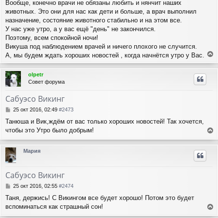
Вообще, конечно врачи не обязаны любить и нянчит наших
животных. Это они для нас как дети и больше, а врач выполнил
назначение, состояние животного стабильно и на этом все.
У нас уже утро, а у вас ещё "день" не закончился.
Поэтому, всем спокойной ночи!
Викуша под наблюдением врачей и ничего плохого не случится.
А, мы будем ждать хороших новостей , когда начнётся утро у Вас.
е
р
olpetr
н
Совет форума
у
т
Сабуэсо Викинг
ь
с
С
25 окт 2016, 02:49
#2473
я
о
Танюша и Вик,ждём от вас только хороших новостей! Так хочется,
о
к
чтобы это Утро было добрым!
б
н
е
щ
а
е
р
ч
Мария
н
н
а
и
у
л
е
т
у
Сабуэсо Викинг
ь
с
С
25 окт 2016, 02:55
#2474
я
о
Таня, держись! С Викингом все будет хорошо! Потом это будет
о
к
вспоминаться как страшный сон!
б
н
е
щ
а