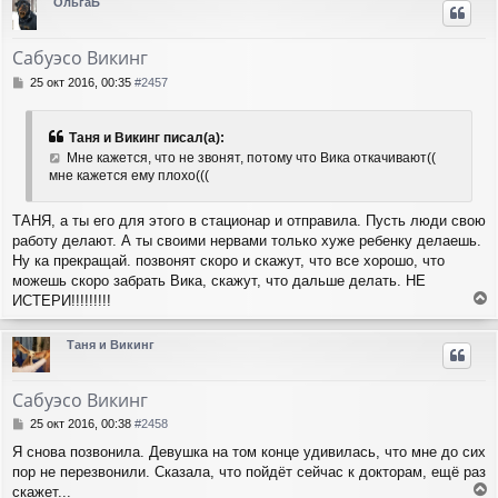
ОльгаБ
н
у
т
Сабуэсо Викинг
ь
с
С
25 окт 2016, 00:35
#2457
я
о
о
к
б
н
Таня и Викинг писал(а):
щ
а
Мне кажется, что не звонят, потому что Вика откачивают((
е
ч
мне кажется ему плохо(((
н
а
и
л
е
ТАНЯ, а ты его для этого в стационар и отправила. Пусть люди свою
у
работу делают. А ты своими нервами только хуже ребенку делаешь.
Ну ка прекращай. позвонят скоро и скажут, что все хорошо, что
можешь скоро забрать Вика, скажут, что дальше делать. НЕ
ИСТЕРИ!!!!!!!!!
е
р
Таня и Викинг
н
у
т
Сабуэсо Викинг
ь
с
С
25 окт 2016, 00:38
#2458
я
о
Я снова позвонила. Девушка на том конце удивилась, что мне до сих
о
к
пор не перезвонили. Сказала, что пойдёт сейчас к докторам, ещё раз
б
н
щ
скажет...
а