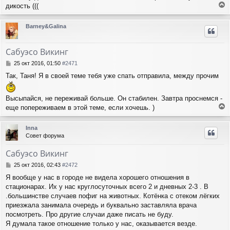
дикость (((
е
р
Barney&Galina
н
у
т
Сабуэсо Викинг
ь
с
С
25 окт 2016, 01:50
#2471
я
о
Так, Таня! Я в своей теме тебя уже спать отправила, между прочим
о
к
б
н
щ
а
Высыпайся, не переживай больше. Он стабилен. Завтра проснемся -
е
ч
еще попереживаем в этой теме, если хочешь. )
н
а
е
и
л
р
е
у
Inna
н
Совет форума
у
т
Сабуэсо Викинг
ь
с
С
25 окт 2016, 02:43
#2472
я
о
Я вообще у нас в городе не видела хорошего отношения в
о
к
стационарах. Их у нас круглосуточных всего 2 и дневных 2-3 . В
б
н
щ
.большинстве случаев пофиг на животных. Котёнка с отеком лёгких
а
е
ч
приезжала занимала очередь и буквально заставляла врача
н
а
посмотреть. Про другие случаи даже писать не буду.
и
л
Я думала такое отношение только у нас, оказывается везде.
е
у