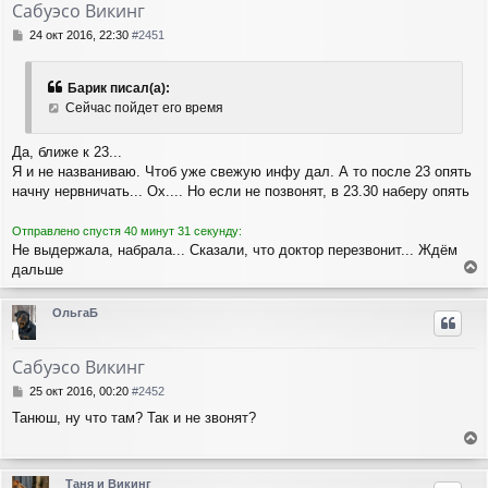
Сабуэсо Викинг
С
24 окт 2016, 22:30
#2451
о
о
б
Барик писал(а):
щ
Сейчас пойдет его время
е
н
и
Да, ближе к 23...
е
Я и не названиваю. Чтоб уже свежую инфу дал. А то после 23 опять
начну нервничать... Ох.... Но если не позвонят, в 23.30 наберу опять
Отправлено спустя 40 минут 31 секунду:
Не выдержала, набрала... Сказали, что доктор перезвонит... Ждём
дальше
е
р
ОльгаБ
н
у
т
Сабуэсо Викинг
ь
с
С
25 окт 2016, 00:20
#2452
я
о
Танюш, ну что там? Так и не звонят?
о
к
б
н
е
щ
а
е
р
ч
Таня и Викинг
н