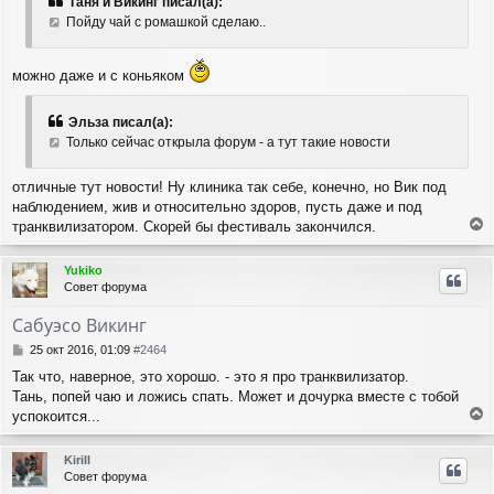
Таня и Викинг писал(а):
Пойду чай с ромашкой сделаю..
можно даже и с коньяком
Эльза писал(а):
Только сейчас открыла форум - а тут такие новости
отличные тут новости! Ну клиника так себе, конечно, но Вик под
наблюдением, жив и относительно здоров, пусть даже и под
транквилизатором. Скорей бы фестиваль закончился.
е
р
Yukiko
н
Совет форума
у
т
Сабуэсо Викинг
ь
с
С
25 окт 2016, 01:09
#2464
я
о
Так что, наверное, это хорошо. - это я про транквилизатор.
о
к
Тань, попей чаю и ложись спать. Может и дочурка вместе с тобой
б
н
щ
успокоится...
а
е
е
ч
н
р
а
Kirill
и
н
л
Совет форума
е
у
у