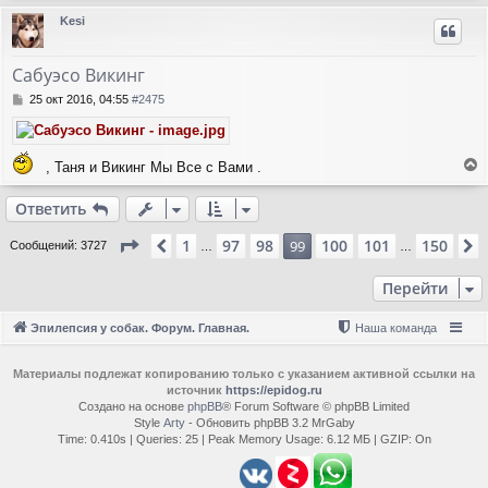
е
р
ч
Kesi
н
н
а
и
у
л
е
т
у
Сабуэсо Викинг
ь
с
С
25 окт 2016, 04:55
#2475
я
о
о
к
б
н
щ
а
, Таня и Викинг Мы Все с Вами .
е
е
ч
н
р
а
Ответить
и
н
л
е
у
у
Страница
99
из
150
1
97
98
100
101
150
Пред.
99
Сообщений: 3727
…
…
т
ь
Перейти
с
я
к
Эпилепсия у собак. Форум. Главная.
Наша команда
н
а
ч
Материалы подлежат копированию только с указанием активной ссылки на
источник
https://epidog.ru
а
Создано на основе
phpBB
® Forum Software © phpBB Limited
л
Style
Arty
- Обновить phpBB 3.2 MrGaby
у
Time: 0.410s
|
Queries: 25
| Peak Memory Usage: 6.12 МБ | GZIP: On