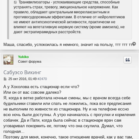
а
Транквилизаторы - успокаивающие средства, способные
е
ч
устранять страх, тревогу, эмоциональное напряжение. Как
н
а
правило, обладают центральным миорелаксантным и
и
л
противосудорожным эффектами. В отличие от нейролептиков
е
у
не имеют антипсихотической активности, практически не
влияют на вегетативную нервную систему (кроме амизила), не
дают экстрапирамидных расстройств.
Маша, спасибо, успокоилась я немного, значит на пользу, ттт ттт ттт
е
р
Yukiko
н
Совет форума
у
т
Сабуэсо Викинг
ь
с
С
25 окт 2016, 01:49
#2470
я
о
А у Хохолова есть стационар если что?
о
к
Или он от вас совсем далеко?
б
н
щ
Я, когда в ветке работала ночные смены, мы с врачом всегда себе
а
е
ч
будильники ставили или спать не ложились, пока все предписания
н
а
не выполним по живности из стационара. Ну и на телефоне ессно
и
л
всю ночь были доступны. А утро начиналось с прогулки и кормления
е
у
собачек. Да и Пати, когда была сейчас в стационаре врач сам
уговаривал покормить ее, потому что она скулила. Думал, что
голодная...
Поэтому для меня, конечно, такое отношение врачей, как у вас там,