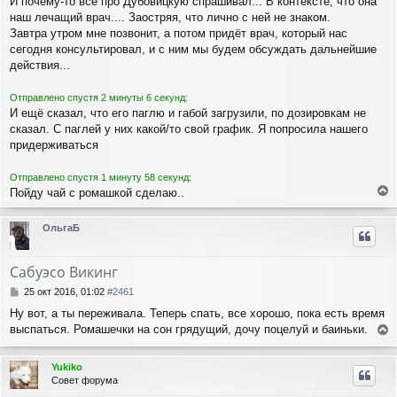
И почему-то все про Дубовицкую спрашивал... В контексте, что она
наш лечащий врач.... Заостряя, что лично с ней не знаком.
Завтра утром мне позвонит, а потом придёт врач, который нас
сегодня консультировал, и с ним мы будем обсуждать дальнейшие
действия...
Отправлено спустя 2 минуты 6 секунд:
И ещё сказал, что его паглю и габой загрузили, по дозировкам не
сказал. С паглей у них какой/то свой график. Я попросила нашего
придерживаться
Отправлено спустя 1 минуту 58 секунд:
Пойду чай с ромашкой сделаю..
е
р
ОльгаБ
н
у
т
Сабуэсо Викинг
ь
с
С
25 окт 2016, 01:02
#2461
я
о
Ну вот, а ты переживала. Теперь спать, все хорошо, пока есть время
о
к
выспаться. Ромашечки на сон грядущий, дочу поцелуй и баиньки.
б
н
е
щ
а
е
р
ч
Yukiko
н
н
а
Совет форума
и
у
л
е