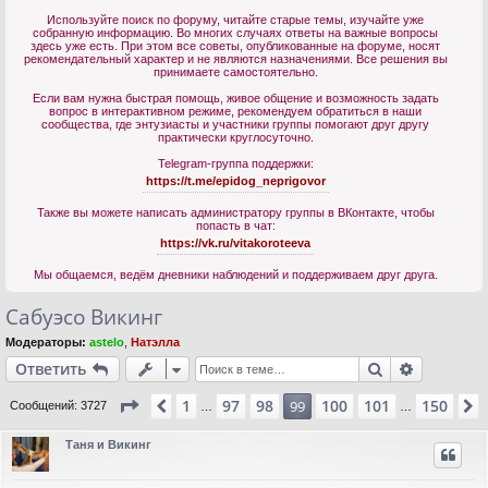
Используйте поиск по форуму, читайте старые темы, изучайте уже
собранную информацию. Во многих случаях ответы на важные вопросы
здесь уже есть. При этом все советы, опубликованные на форуме, носят
рекомендательный характер и не являются назначениями. Все решения вы
принимаете самостоятельно.
Если вам нужна быстрая помощь, живое общение и возможность задать
вопрос в интерактивном режиме, рекомендуем обратиться в наши
сообщества, где энтузиасты и участники группы помогают друг другу
практически круглосуточно.
Telegram-группа поддержки:
https://t.me/epidog_neprigovor
Также вы можете написать администратору группы в ВКонтакте, чтобы
попасть в чат:
https://vk.ru/vitakoroteeva
Мы общаемся, ведём дневники наблюдений и поддерживаем друг друга.
Сабуэсо Викинг
Модераторы:
astelo
,
Натэлла
Поиск
Расшире
Ответить
Страница
99
из
150
1
97
98
100
101
150
Пред.
99
Сообщений: 3727
…
…
Таня и Викинг