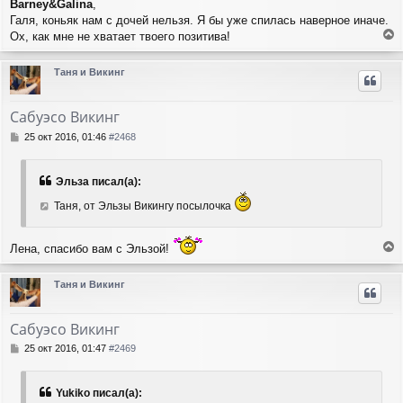
Barney&Galina
,
о
к
Галя, коньяк нам с дочей нельзя. Я бы уже спилась наверное иначе.
б
н
щ
Ох, как мне не хватает твоего позитива!
а
е
е
ч
н
р
а
Таня и Викинг
и
н
л
е
у
у
т
Сабуэсо Викинг
ь
с
С
25 окт 2016, 01:46
#2468
я
о
о
к
б
н
Эльза писал(а):
щ
а
е
Таня, от Эльзы Викингу посылочка
ч
н
а
и
л
е
Лена, спасибо вам с Эльзой!
у
е
р
Таня и Викинг
н
у
т
Сабуэсо Викинг
ь
с
С
25 окт 2016, 01:47
#2469
я
о
о
к
б
н
Yukiko писал(а):
щ