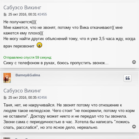
е
у
т
Сабуэсо Викинг
ь
с
С
25 окт 2016, 00:31
#2455
я
о
Не получается((((
о
к
Мне кажется, что не звонят, потому что Вика откачивают(( мне
б
н
щ
кажется ему плохо(((
а
е
ч
Не могу найти других объяснений тому, что я уже 3,5 часа жду, когда
н
а
врач перезвонит
и
л
е
у
Отправлено спустя 59 секунд:
Сижу с телефоном в руках, боюсь пропустить звонок...
е
р
Barney&Galina
н
у
т
Сабуэсо Викинг
ь
с
С
25 окт 2016, 00:35
#2456
я
о
Таня, нет, не накручивайся. Не звонят потому что отношение к
о
к
людям такое нелюдское. Чего стоит "не покормили, потому что корм
б
н
щ
не оставили". Доктору может никто и не передал что ты звонила.
а
е
ч
Звони сама с периодичностью в час. Хотела бы написать "ложись
н
а
спать, расслабся", но это ясное дело, нереально.
и
л
е
е
у
р