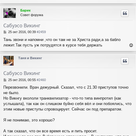
е
е
ч
н
р
а
Барик
и
н
л
Совет форума
е
у
у
т
Сабуэсо Викинг
ь
с
С
25 окт 2016, 00:39
#2459
я
о
Тань звони и напомни ,что он там не за Христа ради,а за бабло
о
к
лежит.Так пусть уж потрудятся в курсе тебя держать
б
н
е
щ
а
е
р
ч
Таня и Викинг
н
н
а
и
у
л
е
т
у
Сабуэсо Викинг
ь
с
С
25 окт 2016, 00:55
#2460
я
о
Перезвонили. Врач дежурный. Сказал, что с 21.30 приступов точно
о
к
не было.
б
н
щ
Но Викнгу вкололи транквилизатор - что-то типа винпротил (как
а
е
ч
услышала), так как он слишком буйно себя вёл и они побоялись, что
н
а
этим новые приступы спровоцирует. Сейчас он под препаратом.
и
л
е
у
Я не понимаю, это хорошо?
А так сказал, что он все время есть и пить просит.