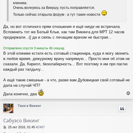
е
ч
клиника.
н
а
Очень волнуюсь за Викушу, пусть поправляется.
и
л
е
Только сейчас открыла форум - а тут такие новости
у
Да, но вот отличного прям отношения я ещё нигде не встречала.
Вспомнить тот же Белый Клык, как там Викинга для МРТ 12 часов
продержали...(( да и связь с лечащим врачом не быстрая...
Отправлено спустя 3 минуты 46 секунд:
В этой клинике кстати есть сотовый стационара, куда я могу звонить
в любое время, дежурному врачу напрямую... Просто мне об этом не
сказали. Да, Кирилл, безолаберность... Вот поэтому я им про паглю
каждый раз талдычу...
А ещё такие смешные - а что, разве вам Дубовицкая свой сотовый не
дала на случай ЧП?
Дала конечно, два
е
р
Таня и Викинг
н
у
т
Сабуэсо Викинг
ь
с
С
25 окт 2016, 01:45
#2467
я
о