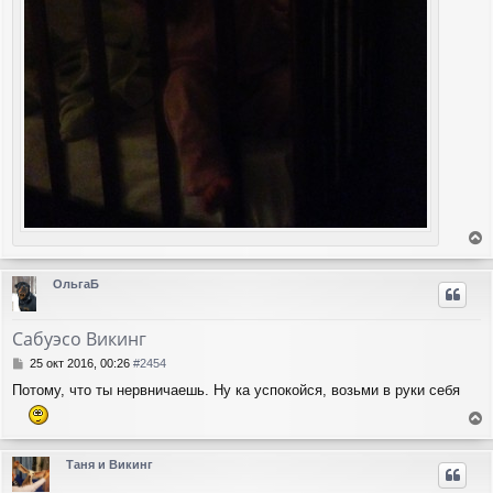
е
р
ОльгаБ
н
у
т
Сабуэсо Викинг
ь
с
С
25 окт 2016, 00:26
#2454
я
о
Потому, что ты нервничаешь. Ну ка успокойся, возьми в руки себя
о
к
б
н
щ
а
е
е
ч
р
н
Таня и Викинг
а
н
и
л
у