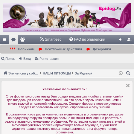
Smartfeed
FAQ по эпилепсии
с
ор
ол
хо
ег
...
Новичкам
Неотложные действия
Дозировки
ы
ум
ьз
д
ис
Поиск
Вход
Регистрация
лк
ы
ов
тр
П
Эпилепсия у собак. Форум. Главная.
НАШИ ПИТОМЦЫ
За Радугой
и
ат
ац
о
ел
ия
и
Уважаемые пользователи!
с
и
Этот форум много лет назад был создан владельцами собак с эпилепсией и
к
для владельцев собак с эпилепсией. За это время здесь накопилось очень
много важной и полезной информации. Сегодня форум в первую очередь
следует использовать как архив, справочник и базу знаний.
К сожалению, из-за роста количества мошенников и ограниченных ресурсов
на поддержку форума площадка больше не может полноценно работать в
режиме активного ежедневного общения. Регистрация новых пользователей и
активация учетных записей происходят только вручную, с участием
администрации, поэтому оперативная активность на форуме теперь
ограничена.