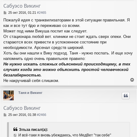
т
Сабуэсо Викинг
ь
с
С
25 окт 2016, 01:21
#2465
я
о
Пожалуй идея с транквилизаторами в этой ситуации правильная. Я
о
к
как и все тут бдю и переживаю со всеми.
б
н
щ
Может под ними Викуша поспит как следует.
а
е
ч
От стационара любой вет. клиники не стоит ждать сверх опеки. Они
н
а
стараются всех привести в успокоенное состояние при
и
л
необходимости. Арсенал средств широкий.
е
у
Хоть бы они нашли к Вику подход. Таня - нужно поспать. И еще хочу
напомнить одно очень правильное правило:
Не нужно искать сложных объяснений происходящему, в тех
случаях когда это можно объяснить простой человеческой
безалаберностью.
Не накручивай себя слишком.
е
р
Таня и Викинг
н
у
т
Сабуэсо Викинг
ь
с
С
25 окт 2016, 01:38
#2466
я
о
о
к
б
н
Эльза писал(а):
щ
а
И всё-таки я вновь убеждаюсь, что МедВет "так себе"