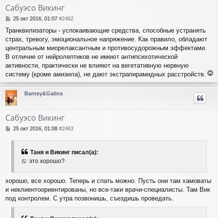
т
у
Сабуэсо Викинг
ь
с
С
25 окт 2016, 01:07
#2462
я
о
Транквилизаторы - успокаивающие средства, способные устранять
о
к
страх, тревогу, эмоциональное напряжение. Как правило, обладают
б
н
щ
центральным миорелаксантным и противосудорожным эффектами.
а
е
ч
В отличие от нейролептиков не имеют антипсихотической
н
а
активности, практически не влияют на вегетативную нервную
и
л
систему (кроме амизила), не дают экстрапирамидных расстройств.
е
у
е
р
Barney&Galina
н
у
т
Сабуэсо Викинг
ь
с
С
25 окт 2016, 01:08
#2463
я
о
о
к
б
н
Таня и Викинг писал(а):
щ
а
это хорошо?
е
ч
н
а
и
хорошо, все хорошо. Теперь и спать можно. Пусть они там хамоваты
л
е
и неклиентоориентированы, но все-таки врачи-специалисты. Там Вик
у
под контролем. С утра позвонишь, съездишь проведать.