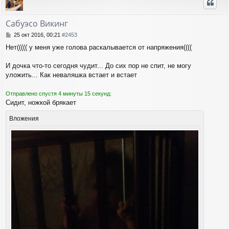
н
а
и
у
л
е
т
у
Сабуэсо Викинг
ь
с
С
25 окт 2016, 00:21
#2453
я
о
Нет((((( у меня уже голова раскалывается от напряжения((((
о
к
б
н
щ
И дочка что-то сегодня чудит... До сих пор не спит, не могу
а
е
ч
уложить... Как неваляшка встает и встает
н
а
и
л
Отправлено спустя 4 минуты 15 секунд:
е
у
Сидит, ножкой брякает
Вложения