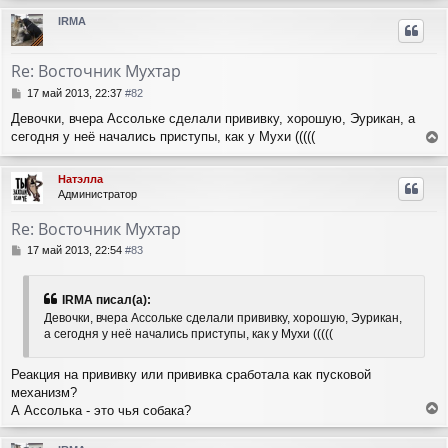
е
р
ч
IRMA
н
н
а
и
у
л
е
т
у
Re: Восточник Мухтар
ь
с
С
17 май 2013, 22:37
#82
я
о
Девочки, вчера Ассольке сделали прививку, хорошую, Эурикан, а
о
к
сегодня у неё начались приступы, как у Мухи (((((
б
н
е
щ
а
е
р
ч
Натэлла
н
н
а
Администратор
и
у
л
е
т
у
Re: Восточник Мухтар
ь
с
С
17 май 2013, 22:54
#83
я
о
о
к
б
н
IRMA писал(а):
щ
а
Девочки, вчера Ассольке сделали прививку, хорошую, Эурикан,
е
ч
а сегодня у неё начались приступы, как у Мухи (((((
н
а
и
л
е
Реакция на прививку или прививка сработала как пусковой
у
механизм?
А Ассолька - это чья собака?
е
р