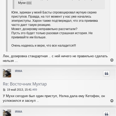
Мухи (((((
Юля, эурикан у моей Басты спровоцировал жуткую серию
приступов. Правда, на тот момент у нас уже начались
эпиприступы. Харон также подтверждал, что эта прививка
часто дает такую реакцию.
Может, дозировку неправильно рассчитали?
Пусть это будет только разовая страшная история. Не
прививайте им больше.
Очень надеюсь и верю, что все наладится!!!
Лен, дозировка стандартная .. с ней ничего не правильно сделать
нельзя ...
е
р
IRMA
н
у
т
Re: Восточник Мухтар
ь
с
С
19 май 2013, 15:41
#89
я
о
У Мухи сегодня был один приступ, Нэлка дала ему Кетофен, он
о
к
успокоился и заснул ..
б
н
е
щ
а
е
р
ч
IRMA
н
н
а