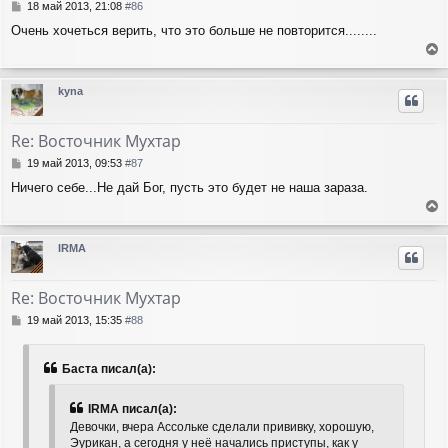
с
С
18 май 2013, 21:08
#86
я
о
Очень хочеться верить, что это больше не повторится........
о
к
б
н
е
щ
а
е
р
ч
kyna
н
н
а
и
у
л
е
т
у
Re: Восточник Мухтар
ь
с
С
19 май 2013, 09:53
#87
я
о
Ничего себе...Не дай Бог, пусть это будет не наша зараза.
о
к
б
н
е
щ
а
е
р
ч
IRMA
н
н
а
и
у
л
е
т
у
Re: Восточник Мухтар
ь
с
С
19 май 2013, 15:35
#88
я
о
о
к
б
н
Баста писал(а):
щ
а
е
ч
IRMA писал(а):
н
а
и
Девочки, вчера Ассольке сделали прививку, хорошую,
л
е
Эурикан, а сегодня у неё начались приступы, как у
у