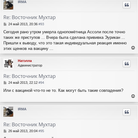
IRMA
н
н
а
и
у
л
е
т
у
Re: Восточник Мухтар
ь
с
С
24 май 2013, 20:36
#93
я
о
Сегодня рано утром умерла однопомётница Ассоли после точно
о
к
таких же приступов ... Вчера была сделана прививка Эурикан ...
б
н
щ
Пришли к выводу, что это такая индивидуальная реакция именно
а
е
ч
этих щенков на вакцину ...
н
е
а
и
р
л
Натэлла
е
н
у
Администратор
у
т
Re: Восточник Мухтар
ь
с
С
24 май 2013, 22:12
#94
я
о
Или с вакциной что-то не то. Как могут быть такие совпадения?
о
к
б
н
е
щ
а
е
р
ч
IRMA
н
н
а
и
у
л
е
т
у
Re: Восточник Мухтар
ь
с
С
26 май 2013, 20:04
#95
я
о