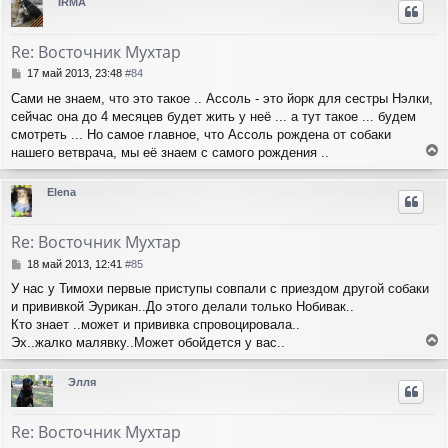
IRMA
н
у
т
Re: Восточник Мухтар
ь
с
С
17 май 2013, 23:48
#84
я
о
Сами не знаем, что это такое .. Ассоль - это йорк для сестры Нэлки,
о
к
сейчас она до 4 месяцев будет жить у неё ... а тут такое ... будем
б
н
щ
смотреть ... Но самое главное, что Ассоль рождена от собаки
а
е
ч
нашего ветврача, мы её знаем с самого рождения ..
н
е
а
и
р
л
Elena
е
н
у
у
т
Re: Восточник Мухтар
ь
с
С
18 май 2013, 12:41
#85
я
о
У нас у Тимохи первые приступы совпали с приездом другой собаки
о
к
и прививкой Эурикан..До этого делали только Нобивак..
б
н
щ
Кто знает ..может и прививка спровоцировала..
а
е
ч
Эх..жалко малявку..Может обойдется у вас..
н
е
а
и
р
л
Элля
е
н
у
у
т
Re: Восточник Мухтар
ь