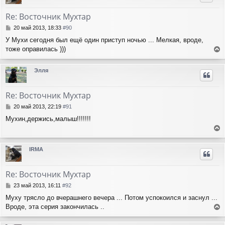
и
у
л
е
т
у
Re: Восточник Мухтар
ь
с
С
20 май 2013, 18:33
#90
я
о
У Мухи сегодня был ещё один приступ ночью ... Мелкая, вроде,
о
к
тоже оправилась )))
б
н
е
щ
а
е
р
ч
Элля
н
н
а
и
у
л
е
т
у
Re: Восточник Мухтар
ь
с
С
20 май 2013, 22:19
#91
я
о
Мухин,держись,малыш!!!!!!!
о
к
б
н
е
щ
а
е
р
ч
IRMA
н
н
а
и
у
л
е
т
у
Re: Восточник Мухтар
ь
с
С
23 май 2013, 16:11
#92
я
о
Муху трясло до вчерашнего вечера ... Потом успокоился и заснул ...
о
к
Вроде, эта серия закончилась ..
б
н
е
щ
а
е
р
ч