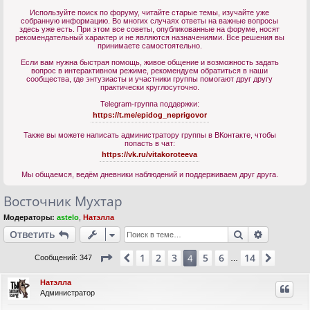
Используйте поиск по форуму, читайте старые темы, изучайте уже
собранную информацию. Во многих случаях ответы на важные вопросы
здесь уже есть. При этом все советы, опубликованные на форуме, носят
рекомендательный характер и не являются назначениями. Все решения вы
принимаете самостоятельно.
Если вам нужна быстрая помощь, живое общение и возможность задать
вопрос в интерактивном режиме, рекомендуем обратиться в наши
сообщества, где энтузиасты и участники группы помогают друг другу
практически круглосуточно.
Telegram-группа поддержки:
https://t.me/epidog_neprigovor
Также вы можете написать администратору группы в ВКонтакте, чтобы
попасть в чат:
https://vk.ru/vitakoroteeva
Мы общаемся, ведём дневники наблюдений и поддерживаем друг друга.
Восточник Мухтар
Модераторы:
astelo
,
Натэлла
Поиск
Расшире
Ответить
Страница
4
из
14
1
2
3
5
6
14
Пред.
4
След.
Сообщений: 347
…
Натэлла
Администратор