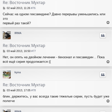
Re: Восточник Мухтар
С
02 май 2013, 11:26
#76
о
Сейчас на одном гексамидине? Давно перерывы уменьшились или
о
это
б
щ
первый раз такой?
е
е
н
р
IRMA
и
н
е
у
т
Re: Восточник Мухтар
ь
с
С
03 май 2013, 16:50
#77
я
о
Нет, он опять на двойном лечении - бензонал и гексамедин .. Пока
о
к
всё ещё серия продолжается ((
б
н
е
щ
а
е
р
ч
kyna
н
н
а
и
у
л
е
т
у
Re: Восточник Мухтар
ь
с
С
03 май 2013, 17:05
#78
я
о
блин, держитесь, у вас всегда такие тяжелые серии, пусть будет уже
о
к
полегче
б
н
е
щ
а
е
р
ч
IRMA