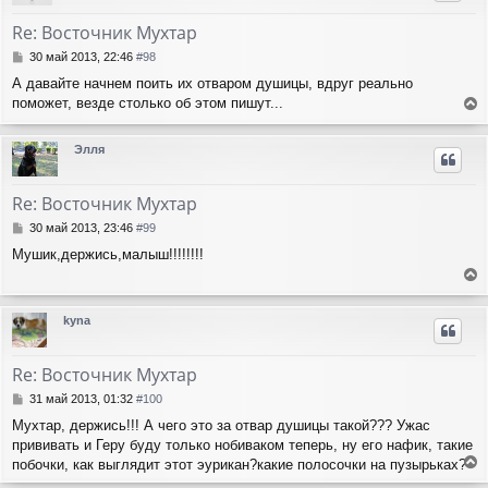
у
л
е
т
у
Re: Восточник Мухтар
ь
с
С
30 май 2013, 22:46
#98
я
о
А давайте начнем поить их отваром душицы, вдруг реально
о
к
поможет, везде столько об этом пишут...
б
н
е
щ
а
е
р
ч
Элля
н
н
а
и
у
л
е
т
у
Re: Восточник Мухтар
ь
с
С
30 май 2013, 23:46
#99
я
о
Мушик,держись,малыш!!!!!!!!
о
к
б
н
е
щ
а
е
р
ч
kyna
н
н
а
и
у
л
е
т
у
Re: Восточник Мухтар
ь
с
С
31 май 2013, 01:32
#100
я
о
Мухтар, держись!!! А чего это за отвар душицы такой??? Ужас
о
к
прививать и Геру буду только нобиваком теперь, ну его нафик, такие
б
н
щ
побочки, как выглядит этот эурикан?какие полосочки на пузырьках?
а
е
е
ч