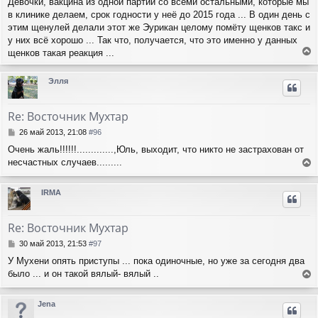
Девочки, вакцина из одной партии со всеми остальными, которые мы
о
к
в клинике делаем, срок годности у неё до 2015 года ... В один день с
б
н
щ
этим щенулей делали этот же Эурикан целому помёту щенков такс и
а
е
ч
у них всё хорошо ... Так что, получается, что это именно у данных
н
а
щенков такая реакция ...
и
л
е
е
у
р
Элля
н
у
т
Re: Восточник Мухтар
ь
с
С
26 май 2013, 21:08
#96
я
о
Очень жаль!!!!!!.............,Юль, выходит, что никто не застрахован от
о
к
несчастных случаев.........
б
н
е
щ
а
е
р
ч
IRMA
н
н
а
и
у
л
е
т
у
Re: Восточник Мухтар
ь
с
С
30 май 2013, 21:53
#97
я
о
У Мухени опять приступы ... пока одиночные, но уже за сегодня два
о
к
было ... и он такой вялый- вялый ..
б
н
е
щ
а
е
р
ч
Jena
н
н
а
и