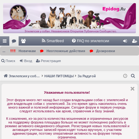
Smartfeed
FAQ по эпилепсии
с
ор
ол
хо
ег
...
Новичкам
Неотложные действия
Дозировки
ы
ум
ьз
д
ис
Поиск
Вход
Регистрация
лк
ы
ов
тр
П
Эпилепсия у собак. Форум. Главная.
НАШИ ПИТОМЦЫ
За Радугой
и
ат
ац
о
ел
ия
и
Уважаемые пользователи!
с
и
Этот форум много лет назад был создан владельцами собак с эпилепсией и
к
для владельцев собак с эпилепсией. За это время здесь накопилось очень
много важной и полезной информации. Сегодня форум в первую очередь
следует использовать как архив, справочник и базу знаний.
К сожалению, из-за роста количества мошенников и ограниченных ресурсов
на поддержку форума площадка больше не может полноценно работать в
режиме активного ежедневного общения. Регистрация новых пользователей и
активация учетных записей происходят только вручную, с участием
администрации, поэтому оперативная активность на форуме теперь
ограничена.