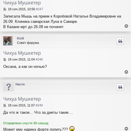
Чихуа Мушкетер
ь
с
С
18 сен 2015, 10:56
#247
я
о
Записала Мышь на прием к Коробовой Наталье Владимировне на
о
к
26.09. Клиника самарская Лука в Самаре.
б
н
щ
В Казани мрт до 26.09 не починят.
а
е
е
ч
н
р
а
Kirill
и
н
л
Совет форума
е
у
у
т
Чихуа Мушкетер
ь
с
С
18 сен 2015, 11:04
#248
я
о
Оксана, а как он ночью?
о
к
б
н
е
щ
а
е
р
ч
Настя
н
н
а
и
у
л
е
т
у
Чихуа Мушкетер
ь
с
С
18 сен 2015, 11:07
#249
я
о
Да что ж такое... Что за диеты такие....
о
к
б
н
щ
а
Отправлено спустя 49 секунд:
е
ч
Может ему наринэ форте попить???