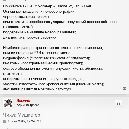
я
о
По ссылке выше; УЗ-сканер «Esaote MyLab 30 Vet»
о
к
Основные показания к нейросонографии
б
н
щ
черепно-мозговые травмы;
а
е
ч
симптоматика цереброваскулярных нарушений (кровоснабжение
н
а
головного мозга);
и
л
подозрение на наличие новообразований;
е
у
диагностика пороков строения.
Наиболее распространенные патологические изменения,
выявляемые при УЗИ головного мозга
гидроцефалия (скопление избыточной жидкости);
гематомы (посттравматический кровоподтек);
очагово-объемная патология: опухоли, кисты, абсцессы;
отек мозга;
аневризмы (выпячивания) в крупных сосудах;
участки недостаточного кровоснабжения (ишемия мозга);
аномалии развития мозговых структур.
е
р
Натэлла
н
Администратор
у
т
Чихуа Мушкетер
ь
с
С
16 сен 2015, 19:29
#236
я
о