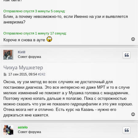
Отправлено спустя 3 минуты 5 секунд:
Блин, а почему невозможно-то, если Именно на узи и выявляется
аневризма?
Отправлено спустя 1 минуту 17 секунд:
Короче я снова в ауте
е
р
Kirill
н
Совет форума
у
т
Чихуа Мушкетер
ь
с
С
17 сен 2015, 09:54
#242
я
о
Оксна, ну узи метод во всех случиях не достаточный для
о
к
постановки диагноза. Это все интересно но даже МРТ и то в случе
б
н
щ
мелких изменений не поможет а у Мушика головка с мандаринчик.
а
е
ч
Поэтому нужно копать дальше я полагаю. Пока с осторожностью
н
а
можно сказать что узи не показало гидроцефалии и это уже хорошо.
и
л
Отека мозга нет и отлично. Есть курс на Казань - нужно его
е
у
держаться мне кажется.
е
р
astelo
н
Совет форума
у