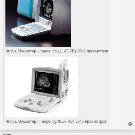
Чихуа Мушкетер - image.jpg (11.43 КБ) 3846 просмотров
Чихуа Мушкетер - image.jpg (8.87 КБ) 3846 просмотров
е
р