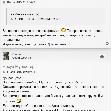
с
С
16 сен 2015, 20:17
#239
я
о
о
к
б
н
Оксана писал(а):
щ
а
да меня то за что благодарить?
е
ч
н
а
и
л
Вы первопроходец на нашем форуме.
Теперь знаем, что есть
е
у
такое исследование, не требует наркоза, правда по возрасту
ограничения.
Я даже темку уже сделала в Диагностике.
е
р
Оксана
н
Совет форума
у
т
Чихуа Мушкетер
ь
с
С
17 сен 2015, 07:19
#240
я
о
Доброе утро!
о
к
Ночь прошла спокойно, Муш спал, приступа не было.
б
н
щ
Остались проблемы с аппетитом. Худенький стал и весь какой- то
а
е
ч
жиденький что-ли.
н
а
Во времена хорошего аппетита Мушик у нас как шарик, круглый и
и
л
плотный
е
у
Если сегодня еСть не станет пойдем в клинику.
Хочу сегодня позвонить Хохлову А.В. Посоветоваться насчет