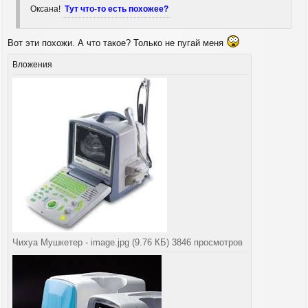
щ
а
Оксана!
Тут что-то есть похожее?
е
ч
н
а
и
л
е
Вот эти похожи. А что такое? Только не пугай меня
у
Вложения
Чихуа Мушкетер - image.jpg (9.76 КБ) 3846 просмотров