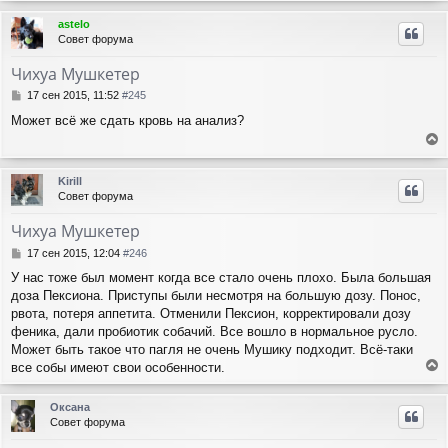
р
astelo
н
Совет форума
у
т
Чихуа Мушкетер
ь
с
С
17 сен 2015, 11:52
#245
я
о
Может всё же сдать кровь на анализ?
о
к
б
н
е
щ
а
е
р
ч
Kirill
н
н
а
Совет форума
и
у
л
е
т
у
Чихуа Мушкетер
ь
с
С
17 сен 2015, 12:04
#246
я
о
У нас тоже был момент когда все стало очень плохо. Была большая
о
к
доза Пексиона. Приступы были несмотря на большую дозу. Понос,
б
н
щ
рвота, потеря аппетита. Отменили Пексион, корректировали дозу
а
е
ч
феника, дали пробиотик собачий. Все вошло в нормальное русло.
н
а
Может быть такое что пагля не очень Мушику подходит. Всё-таки
и
л
все собы имеют свои особенности.
е
у
е
р
Оксана
н
Совет форума
у
т