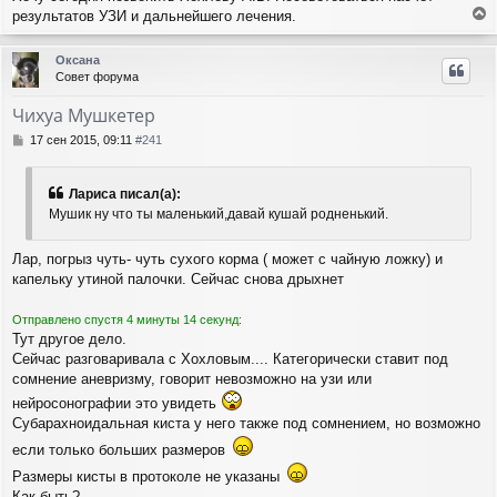
результатов УЗИ и дальнейшего лечения.
е
р
Оксана
н
Совет форума
у
т
Чихуа Мушкетер
ь
с
С
17 сен 2015, 09:11
#241
я
о
о
к
б
н
Лариса писал(а):
щ
а
Мушик ну что ты маленький,давай кушай родненький.
е
ч
н
а
и
Лар, погрыз чуть- чуть сухого корма ( может с чайную ложку) и
л
е
капельку утиной палочки. Сейчас снова дрыхнет
у
Отправлено спустя 4 минуты 14 секунд:
Тут другое дело.
Сейчас разговаривала с Хохловым.... Категорически ставит под
сомнение аневризму, говорит невозможно на узи или
нейросонографии это увидеть
Субарахноидальная киста у него также под сомнением, но возможно
если только больших размеров
Размеры кисты в протоколе не указаны
Как быть?