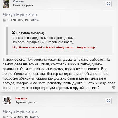
Оксана
н
Совет форума
у
т
Чихуа Мушкетер
ь
с
С
16 сен 2015, 19:13
#234
я
о
о
к
б
н
Натэлла писал(а):
щ
а
Вот такое исследование наверно делали:
е
ч
Нейросонография (УЗИ головного мозга)
н
а
http://www.aversvet.ru/service/neyroson ... nogo-mozga
и
л
е
у
Наверное его. Приготовили машинку, думала лысину выбреют. На
самом деле ничего не брили, смотрели виски в району ушной
раковины. Он мне показал аневризму, но я ж не специалист. Все
черно- белое и полосками. Доктор сегодня сама любезность, все
подробно объяснил, сказал как должно быть и где выпячивание
сосуда, которое и мешает кровотоку, прям душка! Знать бы еще прав
он или нет. Может еще одно узи сделать в другой клинике?
е
р
Натэлла
н
Администратор
у
т
Чихуа Мушкетер
ь
с
С
16 сен 2015, 19:16
#235