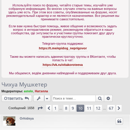
Используйте поиск по форуму, читайте старые темы, изучайте уже
собранную информацию. Во многих случаях ответы на важные вопросы
здесь уже есть. При этом все советы, опубликованные на форуме, носят
рекомендательный характер и не являются назначениями. Все решения вы
принимаете самостоятельно.
Если вам нужна быстрая помощь, живое общение и возможность задать
вопрос в интерактивном режиме, рекомендуем обратиться в наши
сообщества, где энтузиасты и участники группы помогают друг другу
практически круглосуточно.
Telegram-группа поддержки:
https://t.me/epidog_neprigovor
Также вы можете написать администратору группы в ВКонтакте, чтобы
попасть в чат:
https://vk.ru/vitakoroteeva
Мы общаемся, ведём дневники наблюдений и поддерживаем друг друга.
Чихуа Мушкетер
Модераторы:
astelo
,
Натэлла
Поиск
Расшире
Ответить
Страница
10
из
67
1
8
9
11
12
67
Пред.
10
Сле
Сообщений: 1658
…
…
Orhideya