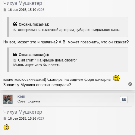
Чихуа Мушкетер
С
16 сен 2015, 15:10
#226
о
о
б
Оксана писал(а):
щ
аневризма затылочной артерии; субарахноидальная киста
е
н
и
Ну вот, может это и причина? А.В. может позвонить, что он скажет?
е
Оксана писал(а):
Сил спит " На крыше дома своего"
Мышь ищет чего бы поесть
какие масюськи-зайки)) Скаляры на заднем форе шикарны
Значит у Мушика аппетит вернулся?
е
р
Kirill
н
Совет форума
у
т
Чихуа Мушкетер
ь
с
С
16 сен 2015, 15:26
#227
я
о
о
к
б
н