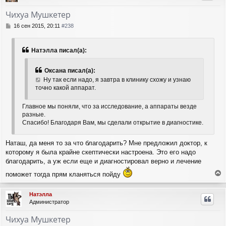
у
т
Чихуа Мушкетер
ь
с
С
16 сен 2015, 20:11
#238
я
о
о
к
б
н
Натэлла писал(а):
щ
а
е
ч
Оксана писал(а):
н
а
и
Ну так если надо, я завтра в клинику схожу и узнаю
л
е
точно какой аппарат.
у
Главное мы поняли, что за исследование, а аппараты везде
разные.
Спасибо! Благодаря Вам, мы сделали открытие в диагностике.
Наташ, да меня то за что благодарить? Мне предложил доктор, к
которому я была крайне скептически настроена. Это его надо
благодарить, а уж если еще и диагностировал верно и лечение
поможет тогда прям кланяться пойду
е
р
Натэлла
н
Администратор
у
т
Чихуа Мушкетер
ь