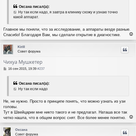
о
к
б
н
Оксана писал(а):
щ
а
Ну так если надо, я завтра в клинику схожу и узнаю точно
е
ч
какой аппарат.
н
а
и
л
е
Главное мы поняли, что за исследование, а аппараты везде разные.
у
Спасибо! Благодаря Вам, мы сделали открытие в диагностике.
е
р
Kirill
н
Совет форума
у
т
Чихуа Мушкетер
ь
с
С
16 сен 2015, 19:39
#237
я
о
о
к
б
н
Оксана писал(а):
щ
а
Ну так если надо
е
ч
н
а
и
Не, не нужно. Просто в принципе понять, что можно узнать из узи
л
е
головы.
у
Тут в Швейцарии мне никто такого и не предлагал. Наташа все так
четко нашла, что в общем вопрос снят. Все более менее понятно.
е
р
Оксана
н
Совет форума