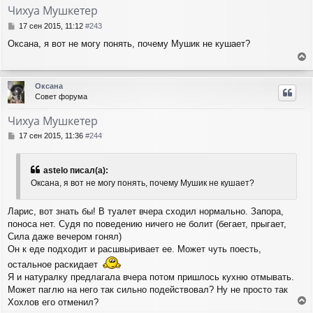
т
Чихуа Мушкетер
ь
с
С
17 сен 2015, 11:12
#243
я
о
Оксана, я вот не могу понять, почему Мушик не кушает?
о
к
б
н
е
щ
а
е
р
ч
Оксана
н
н
а
Совет форума
и
у
л
е
т
у
Чихуа Мушкетер
ь
с
С
17 сен 2015, 11:36
#244
я
о
о
к
б
н
astelo писал(а):
щ
а
Оксана, я вот не могу понять, почему Мушик не кушает?
е
ч
н
а
и
Ларис, вот знать бы! В туалет вчера сходил нормально. Запора,
л
е
поноса нет. Судя по поведению ничего не болит (бегает, прыгает,
у
Сила даже вечером гонял)
Он к еде подходит и расшвыривает ее. Может чуть поесть,
остальное раскидает
Я и натуралку предлагала вчера потом пришлось кухню отмывать.
Может паглю на него так сильно подействовал? Ну не просто так
Хохлов его отменил?
е