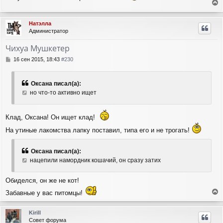
б
н
е
щ
а
е
р
ч
Натэлла
н
н
а
Администратор
и
у
л
е
т
у
Чихуа Мушкетер
ь
с
С
16 сен 2015, 18:43
#230
я
о
о
к
б
н
Оксана писал(а):
щ
а
но что-то активно ищет
е
ч
н
а
и
л
Клад, Оксана! Он ищет клад!
е
у
На утиные лакомства лапку поставил, типа его и не трогать!
Оксана писал(а):
нацепили намордник кошачий, он сразу затих
Обиделся, он же не кот!
Забавные у вас питомцы!
е
р
Kirill
н
Совет форума