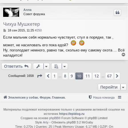
н
а
е
и
л
р
е
Алла
у
н
Совет форума
у
т
Чихуа Мушкетер
ь
с
С
18 сен 2015, 11:25
#250
я
о
Если мальчик себя нормально чувствует, стул в порядке, так ,
о
к
б
н
может, не насиловать его пока едой?
щ
а
Ну, поголодает немного, равно так, сколько ему самому охота ... Всё
е
ч
наладится!
н
а
е
и
л
р
е
Ответить
у
н
у
Страница
10
из
67
1
8
9
11
12
67
Пред.
10
Сле
Сообщений: 1658
…
…
т
ь
Перейти
с
я
к
Эпилепсия у собак. Форум. Главная.
Наша команда
н
а
ч
Материалы подлежат копированию только с указанием активной ссылки на
источник
https://epidog.ru
а
Создано на основе
phpBB
® Forum Software © phpBB Limited
л
Style
Arty
- Обновить phpBB 3.2 MrGaby
у
Time: 0.270s
|
Queries: 25
| Peak Memory Usage: 6.17 МБ | GZIP: On