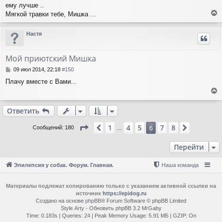
ему лучше ..
б
н
щ
Мягкой травки тебе, Мишка ...
а
е
е
ч
н
р
а
Настя
и
н
л
е
у
у
т
Мой приютский Мишка
ь
с
С
09 июл 2014, 22:18
#150
я
о
Плачу вместе с Вами...
о
к
б
н
е
щ
а
е
р
ч
Ответить
н
н
а
и
у
л
Страница
6
из
8
1
4
5
7
8
Пред.
6
След.
Сообщений: 180
…
е
т
у
ь
Перейти
с
я
к
Эпилепсия у собак. Форум. Главная.
Наша команда
н
а
ч
Материалы подлежат копированию только с указанием активной ссылки на
источник
https://epidog.ru
а
Создано на основе
phpBB
® Forum Software © phpBB Limited
л
Style
Arty
- Обновить phpBB 3.2 MrGaby
у
Time: 0.183s
|
Queries: 24
| Peak Memory Usage: 5.91 МБ | GZIP: On