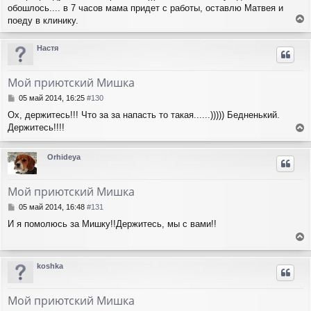
обошлось.... в 7 часов мама придет с работы, оставлю Матвея и
поеду в клинику.
е
р
Настя
н
у
т
Мой приютский Мишка
ь
с
С
05 май 2014, 16:25
#130
я
о
Ох, держитесь!!! Что за за напасть то такая......))))) Бедненький.
о
к
Держитесь!!!!
б
н
е
щ
а
е
р
ч
Orhideya
н
н
а
и
у
л
е
т
у
Мой приютский Мишка
ь
с
С
05 май 2014, 16:48
#131
я
о
И я помолюсь за Мишку!!Держитесь, мы с вами!!
о
к
б
н
е
щ
а
е
р
ч
koshka
н
н
а
и
у
л
е
т
у
Мой приютский Мишка
ь