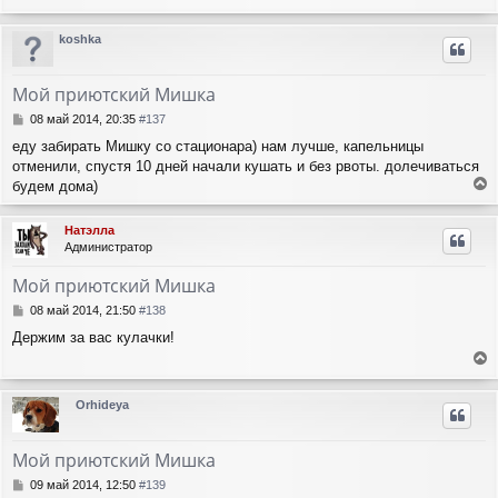
е
щ
а
е
р
ч
koshka
н
н
а
и
у
л
е
т
у
Мой приютский Мишка
ь
с
С
08 май 2014, 20:35
#137
я
о
еду забирать Мишку со стационара) нам лучше, капельницы
о
к
отменили, спустя 10 дней начали кушать и без рвоты. долечиваться
б
н
щ
будем дома)
а
е
е
ч
н
р
а
Натэлла
и
н
л
Администратор
е
у
у
т
Мой приютский Мишка
ь
с
С
08 май 2014, 21:50
#138
я
о
Держим за вас кулачки!
о
к
б
н
е
щ
а
е
р
ч
Orhideya
н
н
а
и
у
л
е
т
у
Мой приютский Мишка
ь
с
С
09 май 2014, 12:50
#139