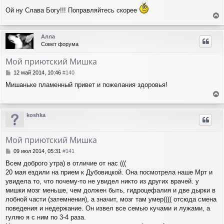
я
о
о
к
Ой ну Слава Богу!!! Поправляйтесь скорее
б
н
е
щ
а
е
р
ч
Алла
н
н
а
Совет форума
и
у
л
е
т
у
Мой приютский Мишка
ь
с
С
12 май 2014, 10:46
#140
я
о
Мишаньке пламенный привет и пожелания здоровья!
о
к
б
н
е
щ
а
е
р
ч
koshka
н
н
а
и
у
л
е
т
у
Мой приютский Мишка
ь
с
С
09 июл 2014, 05:31
#141
я
о
Всем доброго утра) в отличие от нас (((
о
к
20 мая ездили на прием к Дубовицкой. Она посмотрела наше Мрт и
б
н
щ
увидела то, что почему-то не увидел никто из других врачей. у
а
е
ч
мишки мозг меньше, чем должен быть, гидроцефалия и две дырки в
н
а
лобной части (затемнения), а значит, мозг там умер(((( отсюда смена
и
л
поведения и недержание. Он извел все семью кучами и лужами, а
е
у
гуляю я с ним по 3-4 раза.