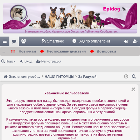
Smartfeed
FAQ по эпилепсии
с
ор
ол
хо
ег
...
Новичкам
Неотложные действия
Дозировки
ы
ум
ьз
д
ис
Поиск
Вход
Регистрация
лк
ы
ов
тр
П
Эпилепсия у собак. Форум. Главная.
НАШИ ПИТОМЦЫ
За Радугой
и
ат
ац
о
ел
ия
и
Уважаемые пользователи!
с
и
Этот форум много лет назад был создан владельцами собак с эпилепсией и
к
для владельцев собак с эпилепсией. За это время здесь накопилось очень
много важной и полезной информации. Сегодня форум в первую очередь
следует использовать как архив, справочник и базу знаний.
К сожалению, из-за роста количества мошенников и ограниченных ресурсов
на поддержку форума площадка больше не может полноценно работать в
режиме активного ежедневного общения. Регистрация новых пользователей и
активация учетных записей происходят только вручную, с участием
администрации, поэтому оперативная активность на форуме теперь
ограничена.