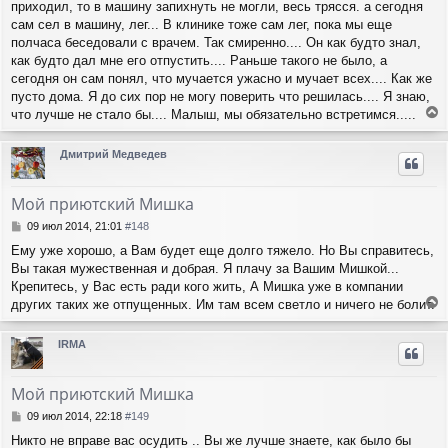
приходил, то в машину запихнуть не могли, весь трясся. а сегодня
сам сел в машину, лег... В клинике тоже сам лег, пока мы еще
полчаса беседовали с врачем. Так смиренно.... Он как будто знал,
как будто дал мне его отпустить.... Раньше такого не было, а
сегодня он сам понял, что мучается ужасно и мучает всех.... Как же
пусто дома. Я до сих пор не могу поверить что решилась.... Я знаю,
что лучше не стало бы.... Малыш, мы обязательно встретимся.....
е
р
Дмитрий Медведев
н
у
т
Мой приютский Мишка
ь
с
С
09 июл 2014, 21:01
#148
я
о
Ему уже хорошо, а Вам будет еще долго тяжело. Но Вы справитесь,
о
к
Вы такая мужественная и добрая. Я плачу за Вашим Мишкой...
б
н
щ
Крепитесь, у Вас есть ради кого жить, А Мишка уже в компании
а
е
ч
других таких же отпущенных. Им там всем светло и ничего не болит.
н
е
а
и
р
л
IRMA
е
н
у
у
т
Мой приютский Мишка
ь
с
С
09 июл 2014, 22:18
#149
я
о
Никто не вправе вас осудить .. Вы же лучше знаете, как было бы
о
к