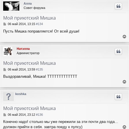
р
Алла
н
Совет форума
у
т
Мой приютский Мишка
ь
с
С
06 май 2014, 13:15
#134
я
о
Пусть Мишка поправляется! От всей души!
о
к
б
н
е
щ
а
е
р
ч
Натэлла
н
н
а
Администратор
и
у
л
е
т
у
Мой приютский Мишка
ь
с
С
06 май 2014, 13:59
#135
я
о
Выздоравливай, Мишка! ТТТТТТТТТТТТТ
о
к
б
н
е
щ
а
е
р
ч
koshka
н
н
а
и
у
л
е
т
у
Мой приютский Мишка
ь
с
С
06 май 2014, 23:12
#136
я
о
Конечно надо! столько мы уже пережили за эти почти два года...
о
к
должен прийти в себя. завтра поеду к пупсу)
б
н