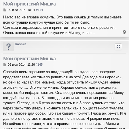
т
Мой приютский Мишка
ь
с
С
09 июл 2014, 10:01
#144
я
о
Никто вас не вправе осудить..Это ваша собака ,и только вы знаете
о
к
всю ситуацию изнутри лучше кого бы то ни было..
б
н
щ
Сил вам и здравомыслия в принятии такого нелегкого решения..
а
е
ч
Очень жалко всех в этой ситуации и Мишку, и вас...
н
е
а
и
р
л
koshka
е
н
у
у
т
Мой приютский Мишка
ь
с
С
09 июл 2014, 11:26
#145
я
о
Спасибо всем огромное за поддержку!!! вы здесь все наверное
о
к
представляете как тяжело решиться на это! Два года мы боролись,
б
н
щ
но сейчас настал тот момент, когда отпустить Мишку будет менее
а
е
ч
эгоистично..... Это же не жизнь. Хорошо сейчас мама уехала на
н
а
море, ее бы инфаркт хватил. Она всегда очень переживает за Мишу,
и
л
каждый приступ на таблетках, да и извините, но дома реально
е
у
туалет. Я сегодня в 6 утра легла спать и в 8 проснулась от того, что
через закрытию дверь в комнате запах как в общественном туалете.
или в приюте для собак. Кто там бывал - поймет. Глаза аж режет. И я
давно его не ругаю, я знаю, что он не виноват. Я рыдаю всю ночь.
Но сейчас я понимаю, что это правильное решение и для Миши и
для моего ребенка, который это все видит, рыдает каждый приступ и