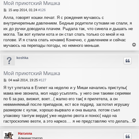
Мой приютский Мишка
С
15 апр 2014, 01:24
#126
о
Алла, говорят кошки лечат. Я с рождения мучаюсь с
о
внутричерепным давлением. Бедные родители сутками не спали, я
б
щ
их до ручки доводила плачем. Рыдала так, что синела и дышать не
е
могла. Так вот купили кота и он стал спать только со мной и на
н
голове. И я стала спать ночами) Конечно, с давлением и сейчас
и
мучаюсь на перепады погоды, но немного меньше.
е
е
р
koshka
н
у
т
Мой приютский Мишка
ь
с
С
04 май 2014, 19:25
#127
я
о
Я тут улетала в Египет на неделю и у Миши начались приступы(
о
к
мама мне звонила, мол надо усыплять. у него они такими сериями
б
н
щ
по 6 за раз, визжит, воет...( жалко его так( я прилетела, а он
а
е
ч
невминяемый после припадков, ест все подряд. заглотил игрушку
н
а
размером с кулак, хорошо вырвало и она вышла. потом съел
и
л
упаковку тантум верде( уже неделю рвота и понос( надо на
е
у
гастроскопию везти, а это наркоз.... я не представляю что делать.....
е
р
Натэлла
н
Администратор