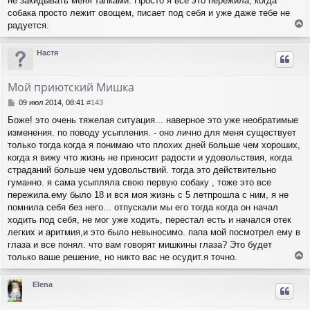
не закидывать меня тапками. Просто я все это пережила, когда
собака просто лежит овощем, писает под себя и уже даже тебе не
радуется.
е
р
Настя
н
у
т
Мой приютский Мишка
ь
с
С
09 июл 2014, 08:41
#143
я
о
Боже! это очень тяжелая ситуация... наверное это уже необратимые
о
к
изменения. по поводу усыпления. - оно лично для меня существует
б
н
щ
только тогда когда я понимаю что плохих дней больше чем хороших,
а
е
ч
когда я вижу что жизнь не приносит радости и удовольствия, когда
н
а
страданий больше чем удовольствий. тогда это действительно
и
л
гуманно. я сама усыпляла свою первую собаку , тоже это все
е
у
пережила.ему было 18 и вся моя жизнь с 5 летпрошла с ним, я не
помнила себя без него... отпускали мы его тогда когда он начал
ходить под себя, не мог уже ходить, перестал есть и начался отек
легких и аритмия,и это было невыносимо. папа мой посмотрел ему в
глаза и все понял. что вам говорят мишкины глаза? Это будет
только ваше решение, но никто вас не осудит.я точно.
е
р
Elena
н
у