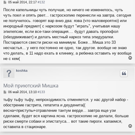
с
С
05 май 2014, 22:17
#132
я
о
После капельницы чуть получше, но ничего не изменилось, чуть
о
к
чуть поел и опять рвет... гастроскопию перенесли на завтра. сегодня
б
н
щ
не получилось. говорят вар вниз два: язва (что маловероятно) или
а
е
ч
инородный предмет( с наркозом будут "играть", учитывая нашу
н
а
эпилепсии, если все-таки операция.... будут давать пропофол
и
л
(обездвиживает) и делать местный наркоз типа эпидуралки.
е
у
Постараются свести риски на минимум. Боже....Миша это 33
несчастья... у него постоянно не одно, так другое. вообще не знаю
что делать, в 11 надо ехать в клинику, а ребенка оставить ну вообще
не с кем(
е
р
koshka
н
у
т
Мой приютский Мишка
ь
с
С
06 май 2014, 13:10
#133
я
о
тьфу тьфу тьфу, непроходимость отменяется. у нас другой набор -
о
к
обострение гастрита, гепатита и деуденита((
б
н
щ
весна+приступы+отравление тантум верде... завтра еще узи
а
е
ч
сделаем, будет вся картина ясна. гастроскопию не делали, больше
н
а
риски смерти собаки и эпистатуса... вот такие пироги. капаемся,
и
л
оставила в стационаре.
е
у
е