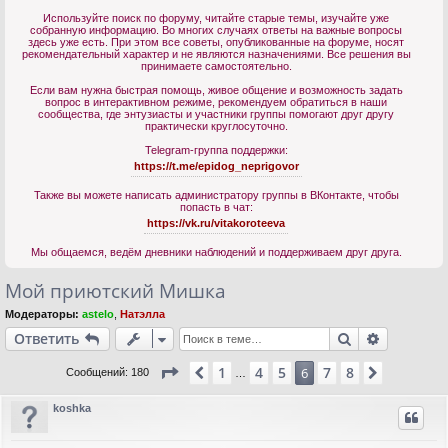
Используйте поиск по форуму, читайте старые темы, изучайте уже
собранную информацию. Во многих случаях ответы на важные вопросы
здесь уже есть. При этом все советы, опубликованные на форуме, носят
рекомендательный характер и не являются назначениями. Все решения вы
принимаете самостоятельно.
Если вам нужна быстрая помощь, живое общение и возможность задать
вопрос в интерактивном режиме, рекомендуем обратиться в наши
сообщества, где энтузиасты и участники группы помогают друг другу
практически круглосуточно.
Telegram-группа поддержки:
https://t.me/epidog_neprigovor
Также вы можете написать администратору группы в ВКонтакте, чтобы
попасть в чат:
https://vk.ru/vitakoroteeva
Мы общаемся, ведём дневники наблюдений и поддерживаем друг друга.
Мой приютский Мишка
Модераторы:
astelo
,
Натэлла
Поиск
Расшире
Ответить
Страница
6
из
8
1
4
5
7
8
Пред.
6
След.
Сообщений: 180
…
koshka