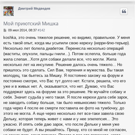
е
р
Дмитрий Медведев
н
у
т
Мой приютский Мишка
ь
с
С
09 июл 2014, 08:37
#142
я
о
koshka, это очень тяжелое решение, но видимо, правильное. У меня
о
к
есть такой опыт, когда мы усыпили свою керюху (керри-блю-терьер).
б
н
щ
Несколько лет болела диабетом. Перенесла несколько операций
а
е
ч
(маститы, опухоли, пальцы гнили...). Потом ослепла, больше года
н
а
жила слепая...Хотя для собаки делали все, что могли. Жила
и
л
несколько лет на инсулине. Решение далось очень тяжело... Но
е
у
пришлось это сделать. Сил Вам, терпения и мужества. Вы такая
молодец, так бьетесь за Мишку. Я постоянно захожу на форум и
постоянно смотрю, что Вас тут долго нет. Кстати, решила, что его
уже и в живых нет. А, оказывается, что нет. Думаю, что Вас
поддержат здесь на форуме за это решение. Не мучайте собаку и
себя. Значит судьба у него такая. Я после керюхи дала себе зарок,
не заводить собаку больше, так было невыносимо тяжело. Только
года через 4 после ее смерти поставила ее фото на тумбочку, до
этого не могла. А еще через несколько лет все-таки завела свою
Дельку, которая теперь живет с нами и у нее эпилепсия... Это
ужасно. И опять себе даю зарок, что после Дельки у меня уже
собаки не будет. А вы решайтесь. Прошу, кто со мной не согласен,