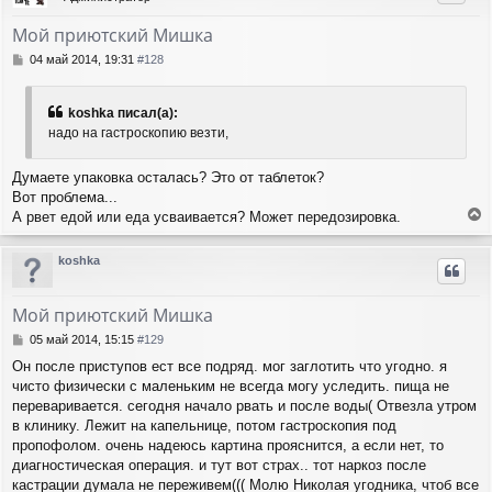
у
т
Мой приютский Мишка
ь
с
С
04 май 2014, 19:31
#128
я
о
о
к
б
н
koshka писал(а):
щ
а
надо на гастроскопию везти,
е
ч
н
а
и
Думаете упаковка осталась? Это от таблеток?
л
е
Вот проблема...
у
А рвет едой или еда усваивается? Может передозировка.
е
р
koshka
н
у
т
Мой приютский Мишка
ь
с
С
05 май 2014, 15:15
#129
я
о
Он после приступов ест все подряд. мог заглотить что угодно. я
о
к
чисто физически с маленьким не всегда могу уследить. пища не
б
н
щ
переваривается. сегодня начало рвать и после воды( Отвезла утром
а
е
ч
в клинику. Лежит на капельнице, потом гастроскопия под
н
а
пропофолом. очень надеюсь картина прояснится, а если нет, то
и
л
диагностическая операция. и тут вот страх.. тот наркоз после
е
у
кастрации думала не переживем((( Молю Николая угодника, чтоб все