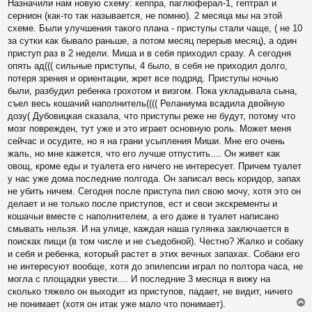
Назначили нам новую схему: кеппра, паглюферал-1, гептрал и
сернион (как-то так называется, не помню). 2 месяца мы на этой
схеме. Были улучшения такого плана - приступы стали чаще, ( не 10
за сутки как бывало раньше, а потом месяц перерыв месяц), а один
приступ раз в 2 недели. Миша и в себя приходил сразу. А сегодня
опять ад((( сильные приступы, 4 было, в себя не приходил долго,
потеря зрения и ориентации, жрет все подряд. Приступы ночью
были, разбудил ребенка грохотом и визгом. Пока укладывала сына,
съел весь кошачий наполнитель(((( Реланиума всадила двойную
дозу( Дубовицкая сказала, что приступы реже не будут, потому что
мозг поврежден, тут уже и это играет основную роль. Может меня
сейчас и осудите, но я на грани усыпления Миши. Мне его очень
жаль, но мне кажется, что его лучше отпустить.... Он живет как
овощ, кроме еды и туалета его ничего не интересует. Причем туалет
у нас уже дома последние полгода. Он записал весь коридор, запах
не убить ничем. Сегодня после приступа пил свою мочу, хотя это он
делает и не только после приступов, ест и свои экскременты и
кошачьи вместе с наполнителем, а его даже в туалет написано
смывать нельзя. И на улице, каждая наша гулянка заключается в
поисках пищи (в том числе и не съедобной). Честно? Жалко и собаку
и себя и ребенка, который растет в этих вечных запахах. Собаки его
не интересуют вообще, хотя до эпилепсии играл по полтора часа, не
могла с площадки увести.... И последние 3 месяца я вижу на
сколько тяжело он выходит из приступов, падает, не видит, ничего
не понимает (хотя он итак уже мало что понимает).