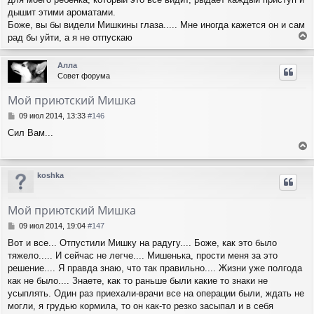
дышит этими ароматами.
Боже, вы бы видели Мишкины глаза..... Мне иногда кажется он и сам
рад бы уйти, а я не отпускаю
е
р
Алла
н
Совет форума
у
т
Мой приютский Мишка
ь
с
С
09 июл 2014, 13:33
#146
я
о
Сил Вам...
о
к
б
н
е
щ
а
е
р
ч
koshka
н
н
а
и
у
л
е
т
у
Мой приютский Мишка
ь
с
С
09 июл 2014, 19:04
#147
я
о
Вот и все... Отпустили Мишку на радугу.... Боже, как это было
о
к
тяжело..... И сейчас не легче.... Мишенька, прости меня за это
б
н
щ
решение.... Я правда знаю, что так правильно.... Жизни уже полгода
а
е
ч
как не было.... Знаете, как то раньше были какие то знаки не
н
а
усыплять. Один раз приехали-врачи все на операции были, ждать не
и
л
могли, я грудью кормила, то он как-то резко засыпал и в себя
е
у