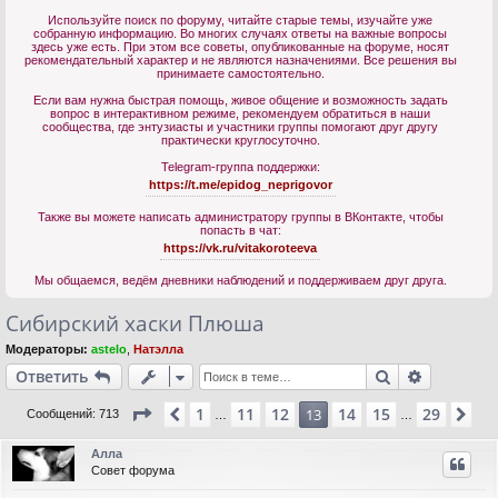
Используйте поиск по форуму, читайте старые темы, изучайте уже
собранную информацию. Во многих случаях ответы на важные вопросы
здесь уже есть. При этом все советы, опубликованные на форуме, носят
рекомендательный характер и не являются назначениями. Все решения вы
принимаете самостоятельно.
Если вам нужна быстрая помощь, живое общение и возможность задать
вопрос в интерактивном режиме, рекомендуем обратиться в наши
сообщества, где энтузиасты и участники группы помогают друг другу
практически круглосуточно.
Telegram-группа поддержки:
https://t.me/epidog_neprigovor
Также вы можете написать администратору группы в ВКонтакте, чтобы
попасть в чат:
https://vk.ru/vitakoroteeva
Мы общаемся, ведём дневники наблюдений и поддерживаем друг друга.
Сибирский хаски Плюша
Модераторы:
astelo
,
Натэлла
Поиск
Расшире
Ответить
Страница
13
из
29
1
11
12
14
15
29
Пред.
13
Сл
Сообщений: 713
…
…
Алла
Совет форума