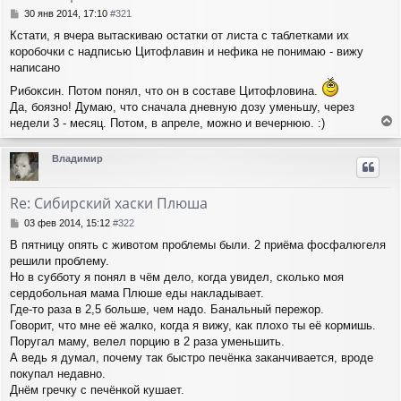
с
С
30 янв 2014, 17:10
#321
я
о
Кстати, я вчера вытаскиваю остатки от листа с таблетками их
о
к
коробочки с надписью Цитофлавин и нефика не понимаю - вижу
б
н
щ
написано
а
е
ч
Рибоксин. Потом понял, что он в составе Цитофловина.
н
а
Да, боязно! Думаю, что сначала дневную дозу уменьшу, через
и
л
е
недели 3 - месяц. Потом, в апреле, можно и вечернюю. :)
у
е
р
Владимир
н
у
т
Re: Сибирский хаски Плюша
ь
с
С
03 фев 2014, 15:12
#322
я
о
В пятницу опять с животом проблемы были. 2 приёма фосфалюгеля
о
к
решили проблему.
б
н
щ
Но в субботу я понял в чём дело, когда увидел, сколько моя
а
е
ч
сердобольная мама Плюше еды накладывает.
н
а
Где-то раза в 2,5 больше, чем надо. Банальный пережор.
и
л
Говорит, что мне её жалко, когда я вижу, как плохо ты её кормишь.
е
у
Поругал маму, велел порцию в 2 раза уменьшить.
А ведь я думал, почему так быстро печёнка заканчивается, вроде
покупал недавно.
Днём гречку с печёнкой кушает.