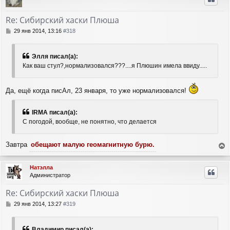
у
т
Re: Сибирский хаски Плюша
ь
с
С
29 янв 2014, 13:16
#318
я
о
о
к
б
н
Элля писал(а):
щ
а
Как ваш стул?,нормализовался???....я Плюшин имела ввиду.....
е
ч
н
а
и
л
Да, ещё когда писАл, 23 января, то уже нормализовался!
е
у
IRMA писал(а):
С погодой, вообще, не понятно, что делается
Завтра
обещают малую геомагнитную бурю.
е
р
Натэлла
н
Администратор
у
т
Re: Сибирский хаски Плюша
ь
с
С
29 янв 2014, 13:27
#319
я
о
о
к
б
н
Владимир писал(а):