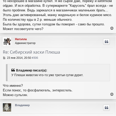
то нехорошее в магазине купил. Я же сырое даю, порежу и кипятком
б
н
щ
обдаю. И вся обработка. В супермаркете "Карусель" брал всегда - не
а
е
ч
было проблем. Ведь зарекался в магазинчиках маленьких брать...
н
а
Уголь даю активированный, манку жиденькую и белое куриное мясо.
и
л
По количеству еды в 2 р. меньше обычного.
е
у
Была бы здорова, сутки голодом бы поморил - само бы прошло.
Может посоветуете чего?
е
р
Натэлла
н
Администратор
у
т
Re: Сибирский хаски Плюша
ь
с
С
23 янв 2014, 20:50
#306
я
о
о
к
б
н
Владимир писал(а):
щ
а
У Плюши животик что-то уже третьи сутки дурит.
е
ч
н
а
и
Что именно?
л
е
Если понос, то фосфалюгель, энтеросгель.
у
Можно сульгин.
е
р
Владимир
н
у
т