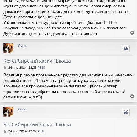
может, домой часто идём вприпрыжку, но иногда, когда медленно
и
л
е
идём от дома нет-нет да и чувствую какие-то неравномерности в
у
движении через поводок. Замедляет ход и, чуть заметно качнёт её.
Потом нормально дальше идёт.
У меня мысли, что и судорожные проблемы (бывшие ТТТ), и
нарушения походки у неё из-за остеохандроза шейных позвонков.
Дубовицкой эту мысль подкидывал, она отрицала.
е
р
Лена
н
у
т
Re: Сибирский хаски Плюша
ь
с
С
24 янв 2014, 12:36
#310
я
о
Владимир,самое проверенное средство для нас-как бы ни банально-
о
к
рисовый отвар....было у нас трое суток мучались-смекты,гели-
б
н
щ
вообщем всё пробовали-ничего не помогало...рисовый отвар
а
е
ч
сделали,она его добровольно слопала тут же всё хорошо стало!
н
а
сами в шоке были:)))
и
л
е
е
у
р
Лена
н
у
т
Re: Сибирский хаски Плюша
ь
с
С
24 янв 2014, 12:37
#311
я
о