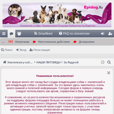
Smartfeed
FAQ по эпилепсии
с
ор
ол
хо
ег
...
Новичкам
Неотложные действия
Дозировки
ы
ум
ьз
д
ис
Поиск
Вход
Регистрация
лк
ы
ов
тр
П
Эпилепсия у собак. Форум. Главная.
НАШИ ПИТОМЦЫ
За Радугой
и
ат
ац
о
ел
ия
и
Уважаемые пользователи!
с
и
Этот форум много лет назад был создан владельцами собак с эпилепсией и
к
для владельцев собак с эпилепсией. За это время здесь накопилось очень
много важной и полезной информации. Сегодня форум в первую очередь
следует использовать как архив, справочник и базу знаний.
К сожалению, из-за роста количества мошенников и ограниченных ресурсов
на поддержку форума площадка больше не может полноценно работать в
режиме активного ежедневного общения. Регистрация новых пользователей и
активация учетных записей происходят только вручную, с участием
администрации, поэтому оперативная активность на форуме теперь
ограничена.