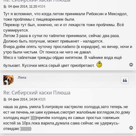
ь
с
С
04 фев 2014, 11:20
#324
я
о
Тут я вспомнил, что когда летом принимали Рибоксин и Мексидол,
о
к
тоже проблемы с пищеварением были.
б
н
щ
Пережор тут был, конечно, но и от лекарств тоже проблемы. Всё
а
е
ч
суммируется.
н
а
Летом 3 раза в сутки по таблетке принимали, сейчас два раза.
и
л
Должно быть получше, может привыкнет - наладится.
е
у
Вчера днём опять чуточку прослабило (в коридоре), но вечер, ночи и
утро были чистым. От поноса ни чего не давал.
Мясо к таблеткам трижды обдаю кипятком. В чайнике вода ещё
булькает. Кусочки мяса серый цвет приобретают.
е
р
Лена
н
у
т
Re: Сибирский хаски Плюша
ь
с
С
04 фев 2014, 14:04
#325
я
о
наша за день умяла 5-литровую кастрюлю холодца,зато теперь не
о
к
ест ни печень,ни шеи куриные,смотрит жалобным взглядом,по дому
б
н
щ
холодец ищет:)))))причём холодец из самых простых говяжьих
а
е
ч
костей за 10рэ,пока варила,думала сама сейчас не удержусь-
н
а
отведаю:)))))))))
и
л
е
е