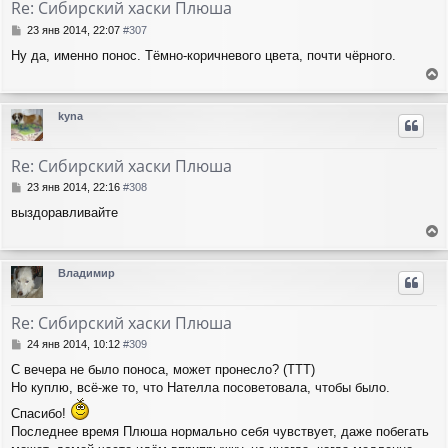
Re: Сибирский хаски Плюша
ь
с
С
23 янв 2014, 22:07
#307
я
о
Ну да, именно понос. Тёмно-коричневого цвета, почти чёрного.
о
к
б
н
е
щ
а
е
р
ч
kyna
н
н
а
и
у
л
е
т
у
Re: Сибирский хаски Плюша
ь
с
С
23 янв 2014, 22:16
#308
я
о
выздоравливайте
о
к
б
н
е
щ
а
е
р
ч
Владимир
н
н
а
и
у
л
е
т
у
Re: Сибирский хаски Плюша
ь
с
С
24 янв 2014, 10:12
#309
я
о
С вечера не было поноса, может пронесло? (ТТТ)
о
к
Но куплю, всё-же то, что Нателла посоветовала, чтобы было.
б
н
щ
а
Спасибо!
е
ч
Последнее время Плюша нормально себя чувствует, даже побегать
н
а