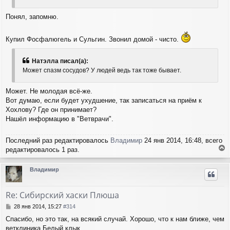
ч
н
а
и
Понял, запомню.
л
е
у
Купил Фосфалюгель и Сульгин. Звонил домой - чисто.
Натэлла писал(а):
Может спазм сосудов? У людей ведь так тоже бывает.
Может. Не молодая всё-же.
Вот думаю, если будет ухудшение, так записаться на приём к
Хохлову? Где он принимает?
Нашёл информацию в "Ветврачи".
Последний раз редактировалось
Владимир
24 янв 2014, 16:48, всего
редактировалось 1 раз.
е
р
Владимир
н
у
т
Re: Сибирский хаски Плюша
ь
с
С
28 янв 2014, 15:27
#314
я
о
Спасибо, но это так, на всякий случай. Хорошо, что к нам ближе, чем
о
к
ветклиника Белый клык.
б