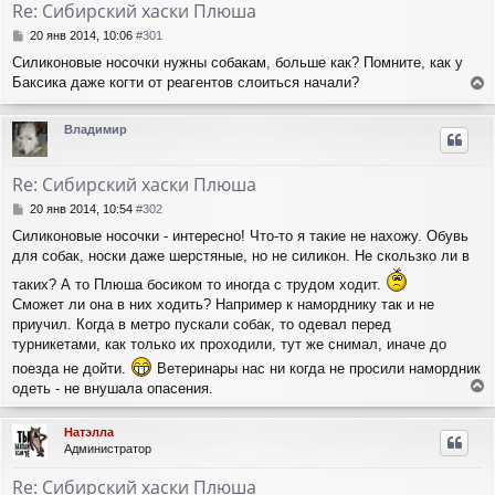
Re: Сибирский хаски Плюша
С
20 янв 2014, 10:06
#301
о
Cиликоновые носочки нужны собакам, больше как? Помните, как у
о
Баксика даже когти от реагентов слоиться начали?
б
е
щ
е
р
Владимир
н
н
и
у
е
т
Re: Сибирский хаски Плюша
ь
с
С
20 янв 2014, 10:54
#302
я
о
Силиконовые носочки - интересно! Что-то я такие не нахожу. Обувь
о
к
для собак, носки даже шерстяные, но не силикон. Не скользко ли в
б
н
щ
а
таких? А то Плюша босиком то иногда с трудом ходит.
е
ч
Сможет ли она в них ходить? Например к наморднику так и не
н
а
приучил. Когда в метро пускали собак, то одевал перед
и
л
е
турникетами, как только их проходили, тут же снимал, иначе до
у
поезда не дойти.
Ветеринары нас ни когда не просили намордник
одеть - не внушала опасения.
е
р
Натэлла
н
Администратор
у
т
Re: Сибирский хаски Плюша
ь