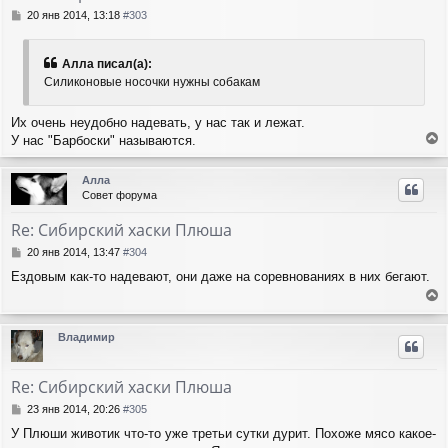
с
С
20 янв 2014, 13:18
#303
я
о
о
к
б
н
Алла писал(а):
щ
а
Cиликоновые носочки нужны собакам
е
ч
н
а
и
Их очень неудобно надевать, у нас так и лежат.
л
е
У нас "Барбоски" называются.
у
е
р
Алла
н
Совет форума
у
т
Re: Сибирский хаски Плюша
ь
с
С
20 янв 2014, 13:47
#304
я
о
Ездовым как-то надевают, они даже на соревнованиях в них бегают.
о
к
б
н
е
щ
а
е
р
ч
Владимир
н
н
а
и
у
л
е
т
у
Re: Сибирский хаски Плюша
ь
с
С
23 янв 2014, 20:26
#305
я
о
У Плюши животик что-то уже третьи сутки дурит. Похоже мясо какое-
о
к