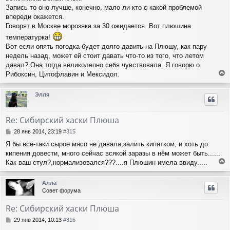
н
щ
Запись то оно лучше, конечно, мало ли кто с какой проблемой
а
е
ч
впереди окажется.
н
а
Говорят в Москве морозяка за 30 ожидается. Вот плюшина
и
л
температурка!
е
у
Вот если опять погодка будет долго давить на Плюшу, как пару
недель назад, может ей стоит давать что-то из того, что летом
давал? Она тогда великолепно себя чувствовала. Я говорю о
Рибоксин, Цитофлавин и Мексидол.
е
р
Элля
н
у
т
Re: Сибирский хаски Плюша
ь
с
С
28 янв 2014, 23:19
#315
я
о
Я бы всё-таки сырое мясо не давала,залить кипятком, и хоть до
о
к
кипения довести, много сейчас всякой заразы в нём может быть......
б
н
щ
Как ваш стул?,нормализовался???....я Плюшин имела ввиду.....
а
е
е
ч
н
р
а
Алла
и
н
л
Совет форума
е
у
у
т
Re: Сибирский хаски Плюша
ь
с
С
29 янв 2014, 10:13
#316
я
о