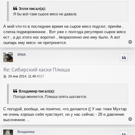
о
к
б
н
Элля писал(а):
щ
а
Я бы всё-таки сырое мясо не давала
е
ч
н
а
и
А мой что-то в последнее время на сырое мясо подсел, причём ,
л
е
слегка подмороженное . Вот уже с полгода регулярно сырое мясо
у
ест , а до этого нос воротил , безразлично оно ему было. А вот
ошпарь ему мясо- не притронется.
е
р
IRMA
н
у
т
Re: Сибирский хаски Плюша
ь
с
С
29 янв 2014, 11:48
#317
я
о
о
к
б
н
Владимир писал(а):
щ
а
Погода меняется, Плюша опять шатается.
е
ч
н
а
и
С погодой, вообще, не понятно, что делается (( У нас тоже Мухтар
л
е
не очень хорошо себя чувствует, но у нас сейчас - 28 и давление
у
высоченное ...
е
р
Владимир
н