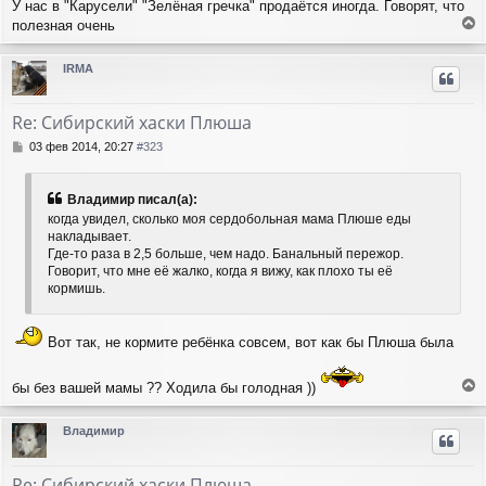
У нас в "Карусели" "Зелёная гречка" продаётся иногда. Говорят, что
полезная очень
е
р
IRMA
н
у
т
Re: Сибирский хаски Плюша
ь
с
С
03 фев 2014, 20:27
#323
я
о
о
к
б
н
Владимир писал(а):
щ
а
когда увидел, сколько моя сердобольная мама Плюше еды
е
ч
накладывает.
н
а
Где-то раза в 2,5 больше, чем надо. Банальный пережор.
и
л
Говорит, что мне её жалко, когда я вижу, как плохо ты её
е
у
кормишь.
Вот так, не кормите ребёнка совсем, вот как бы Плюша была
бы без вашей мамы ?? Ходила бы голодная ))
е
р
Владимир
н
у
т
Re: Сибирский хаски Плюша