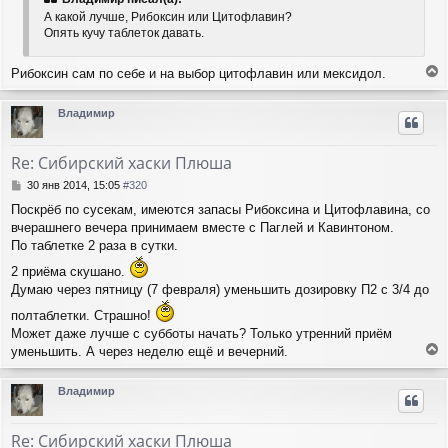
щ
а
А какой лучше, Рибоксин или Цитофлавин?
е
ч
Опять кучу таблеток давать.
н
а
и
л
е
Рибоксин сам по себе и на выбор цитофлавин или мексидол.
у
е
р
Владимир
н
у
т
Re: Сибирский хаски Плюша
ь
с
С
30 янв 2014, 15:05
#320
я
о
Поскрёб по сусекам, имеются запасы Рибоксина и Цитофлавина, со
о
к
вчерашнего вечера принимаем вместе с Паглей и Кавинтоном.
б
н
щ
По таблетке 2 раза в сутки.
а
е
ч
2 приёма скушано.
н
а
Думаю через пятницу (7 февраля) уменьшить дозировку П2 с 3/4 до
и
л
е
у
полтаблетки. Страшно!
Может даже лучше с субботы начать? Только утренний приём
уменьшить. А через неделю ещё и вечерний.
е
р
Владимир
н
у
т
Re: Сибирский хаски Плюша
ь