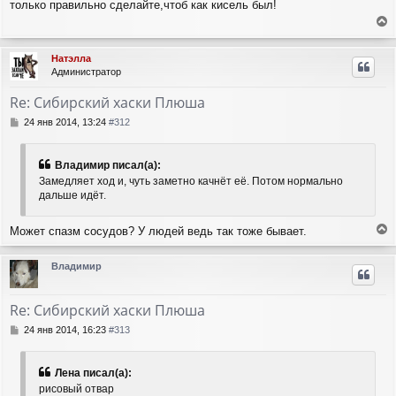
только правильно сделайте,чтоб как кисель был!
о
к
б
н
е
щ
а
е
р
ч
Натэлла
н
н
а
Администратор
и
у
л
е
т
у
Re: Сибирский хаски Плюша
ь
с
С
24 янв 2014, 13:24
#312
я
о
о
к
б
н
Владимир писал(а):
щ
а
Замедляет ход и, чуть заметно качнёт её. Потом нормально
е
ч
дальше идёт.
н
а
и
л
е
Может спазм сосудов? У людей ведь так тоже бывает.
у
е
р
Владимир
н
у
т
Re: Сибирский хаски Плюша
ь
с
С
24 янв 2014, 16:23
#313
я
о
о
к
б
н
Лена писал(а):
щ
а
рисовый отвар
е