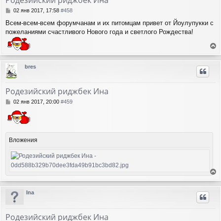
ь
с
С
02 янв 2017, 17:58
#458
я
о
Всем-всем-всем форумчанам и их питомцам привет от Йоулупукки с
о
к
пожеланиями счастливого Нового года и светлого Рождества!
б
н
щ
а
е
ч
е
н
а
р
и
л
bres
н
е
у
у
т
Родезийский риджбек Ина
ь
с
С
02 янв 2017, 20:00
#459
я
о
о
к
б
н
щ
а
е
Вложения
ч
н
а
и
л
е
у
е
р
Ina
н
у
т
Родезийский риджбек Ина
ь