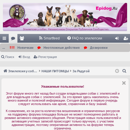
Smartfeed
FAQ по эпилепсии
с
ор
ол
хо
ег
...
Новичкам
Неотложные действия
Дозировки
ы
ум
ьз
д
ис
Поиск
Вход
Регистрация
лк
ы
ов
тр
П
Эпилепсия у собак. Форум. Главная.
НАШИ ПИТОМЦЫ
За Радугой
и
ат
ац
о
ел
ия
и
Уважаемые пользователи!
с
и
Этот форум много лет назад был создан владельцами собак с эпилепсией и
к
для владельцев собак с эпилепсией. За это время здесь накопилось очень
много важной и полезной информации. Сегодня форум в первую очередь
следует использовать как архив, справочник и базу знаний.
К сожалению, из-за роста количества мошенников и ограниченных ресурсов
на поддержку форума площадка больше не может полноценно работать в
режиме активного ежедневного общения. Регистрация новых пользователей и
активация учетных записей происходят только вручную, с участием
администрации, поэтому оперативная активность на форуме теперь
ограничена.