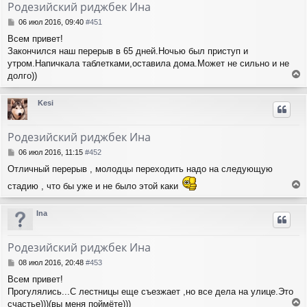
Родезийский риджбек Ина
С
06 июл 2016, 09:40
#451
о
Всем привет!
о
Закончился наш перерыв в 65 дней.Ночью был приступ и
б
щ
утром.Напичкала таблетками,оставила дома.Может не сильно и не
е
долго))
н
е
и
р
Kesi
е
н
у
т
Родезийский риджбек Ина
ь
с
С
06 июл 2016, 11:15
#452
я
о
Отличный перерыв , молодцы переходить надо на следующую
о
к
б
н
стадию , что бы уже и не было этой каки
щ
а
е
е
ч
р
н
Ina
а
н
и
л
у
е
у
т
Родезийский риджбек Ина
ь
с
С
08 июл 2016, 20:48
#453
я
о
Всем привет!
о
к
Прогулялись...С лестницы еще съезжает ,но все дела на улице.Это
б
н
щ
счастье)))(вы меня поймёте)))
а