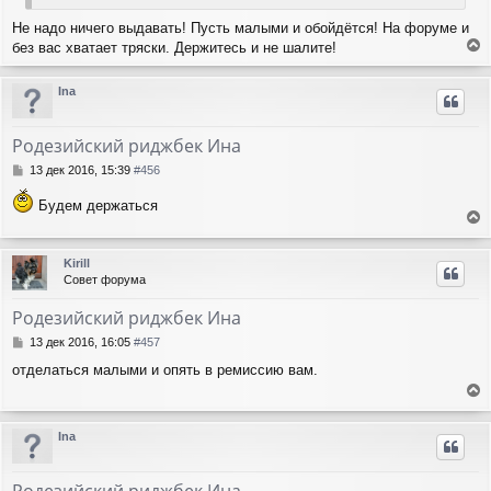
Не надо ничего выдавать! Пусть малыми и обойдётся! На форуме и
без вас хватает тряски. Держитесь и не шалите!
е
р
Ina
н
у
т
Родезийский риджбек Ина
ь
с
С
13 дек 2016, 15:39
#456
я
о
о
к
Будем держаться
б
н
е
щ
а
е
р
ч
Kirill
н
н
а
Совет форума
и
у
л
е
т
у
Родезийский риджбек Ина
ь
с
С
13 дек 2016, 16:05
#457
я
о
отделаться малыми и опять в ремиссию вам.
о
к
б
н
е
щ
а
е
р
ч
Ina
н
н
а
и
у
л
е
т
у
Родезийский риджбек Ина