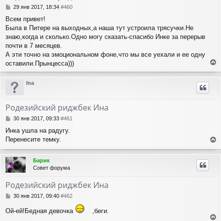
с
С
29 янв 2017, 18:34
#460
я
о
Всем привет!
о
к
Была в Питере на выходных,а наша тут устроила трясучки.Не
б
н
щ
знаю,когда и сколько.Одно могу сказать-спасибо Инке за перерыв
а
е
ч
почти в 7 месяцев.
н
а
А эти точно на эмоциональном фоне,что мы все уехали и ее одну
и
л
оставили.Прынцесса)))
е
у
е
р
Ina
н
у
т
Родезийский риджбек Ина
ь
с
С
30 янв 2017, 09:33
#461
я
о
Инка ушла на радугу.
о
к
Перенесите темку.
б
н
е
щ
а
е
р
ч
Барик
н
н
а
Совет форума
и
у
л
е
т
у
Родезийский риджбек Ина
ь
с
С
30 янв 2017, 09:40
#462
я
о
о
к
Ой-ей!Бедная девочка
,беги.
б
н