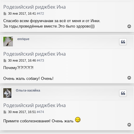
е
т
у
Родезийский риджбек Ина
ь
с
С
30 янв 2017, 16:41
#472
я
о
Спасибо всем форумчанам за всё от меня и от Инки.
о
к
За годы,проведённые вместе.Это было здорово)))
б
н
е
щ
а
е
р
ч
enrique
н
н
а
и
у
л
е
т
у
Родезийский риджбек Ина
ь
с
С
30 янв 2017, 16:46
#473
я
о
Почему?!?!?!?!?!
о
к
б
н
щ
Очень жаль собаку! Очень!
а
е
е
ч
н
р
а
Ольга-хасяйка
и
н
л
е
у
у
т
Родезийский риджбек Ина
ь
с
С
30 янв 2017, 16:51
#474
я
о
о
к
Примите соболезнования! Очень жаль
б
н
е
щ
а
е