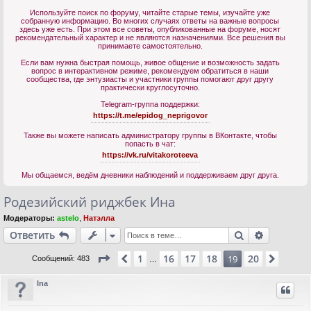
Используйте поиск по форуму, читайте старые темы, изучайте уже
собранную информацию. Во многих случаях ответы на важные вопросы
здесь уже есть. При этом все советы, опубликованные на форуме, носят
рекомендательный характер и не являются назначениями. Все решения вы
принимаете самостоятельно.
Если вам нужна быстрая помощь, живое общение и возможность задать
вопрос в интерактивном режиме, рекомендуем обратиться в наши
сообщества, где энтузиасты и участники группы помогают друг другу
практически круглосуточно.
Telegram-группа поддержки:
https://t.me/epidog_neprigovor
Также вы можете написать администратору группы в ВКонтакте, чтобы
попасть в чат:
https://vk.ru/vitakoroteeva
Мы общаемся, ведём дневники наблюдений и поддерживаем друг друга.
Родезийский риджбек Ина
Модераторы:
astelo
,
Натэлла
Поиск
Расшире
Ответить
Страница
19
из
20
1
16
17
18
20
Пред.
19
След.
Сообщений: 483
…
Ina