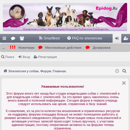
Smartfeed
FAQ по эпилепсии
с
ор
ол
хо
ег
...
Новичкам
Неотложные действия
Дозировки
ы
ум
ьз
д
ис
Поиск
Вход
Регистрация
лк
ы
ов
тр
П
Эпилепсия у собак. Форум. Главная.
и
ат
ац
о
ел
ия
и
Уважаемые пользователи!
с
и
Этот форум много лет назад был создан владельцами собак с эпилепсией и
к
для владельцев собак с эпилепсией. За это время здесь накопилось очень
много важной и полезной информации. Сегодня форум в первую очередь
следует использовать как архив, справочник и базу знаний.
К сожалению, из-за роста количества мошенников и ограниченных ресурсов
на поддержку форума площадка больше не может полноценно работать в
режиме активного ежедневного общения. Регистрация новых пользователей и
активация учетных записей происходят только вручную, с участием
администрации, поэтому оперативная активность на форуме теперь
ограничена.