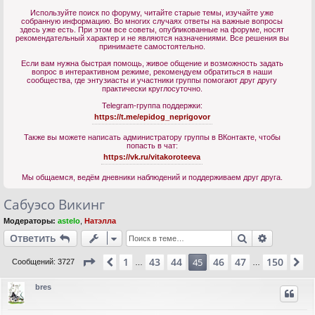
Используйте поиск по форуму, читайте старые темы, изучайте уже
собранную информацию. Во многих случаях ответы на важные вопросы
здесь уже есть. При этом все советы, опубликованные на форуме, носят
рекомендательный характер и не являются назначениями. Все решения вы
принимаете самостоятельно.
Если вам нужна быстрая помощь, живое общение и возможность задать
вопрос в интерактивном режиме, рекомендуем обратиться в наши
сообщества, где энтузиасты и участники группы помогают друг другу
практически круглосуточно.
Telegram-группа поддержки:
https://t.me/epidog_neprigovor
Также вы можете написать администратору группы в ВКонтакте, чтобы
попасть в чат:
https://vk.ru/vitakoroteeva
Мы общаемся, ведём дневники наблюдений и поддерживаем друг друга.
Сабуэсо Викинг
Модераторы:
astelo
,
Натэлла
Поиск
Расшире
Ответить
Страница
45
из
150
1
43
44
46
47
150
Пред.
45
С
Сообщений: 3727
…
…
bres