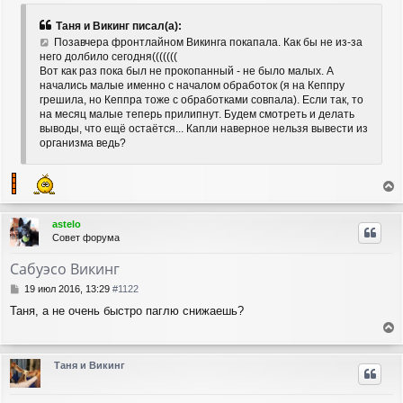
о
к
б
н
Таня и Викинг писал(а):
щ
а
Позавчера фронтлайном Викинга покапала. Как бы не из-за
е
ч
него долбило сегодня(((((((
н
а
Вот как раз пока был не прокопанный - не было малых. А
и
л
начались малые именно с началом обработок (я на Кеппру
е
у
грешила, но Кеппра тоже с обработками совпала). Если так, то
на месяц малые теперь прилипнут. Будем смотреть и делать
выводы, что ещё остаётся... Капли наверное нельзя вывести из
организма ведь?
е
р
astelo
н
Совет форума
у
т
Сабуэсо Викинг
ь
с
С
19 июл 2016, 13:29
#1122
я
о
Таня, а не очень быстро паглю снижаешь?
о
к
б
н
е
щ
а
е
р
ч
Таня и Викинг
н
н
а
и
у
л
е
т
у