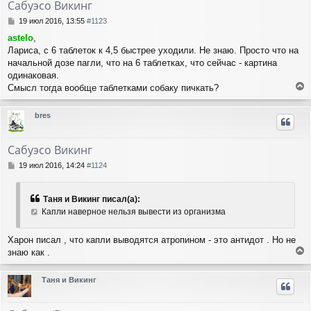
Сабуэсо Викинг
ь
с
С
19 июл 2016, 13:55
#1123
я
о
astelo
,
о
к
Лариса, с 6 таблеток к 4,5 быстрее уходили. Не знаю. Просто что на
б
н
щ
начальной дозе пагли, что на 6 таблетках, что сейчас - картина
а
е
ч
одинаковая.
н
а
Смысл тогда вообще таблетками собаку пичкать?
и
л
е
е
у
р
bres
н
у
т
Сабуэсо Викинг
ь
с
С
19 июл 2016, 14:24
#1124
я
о
о
к
б
н
Таня и Викинг писал(а):
щ
а
Капли наверное нельзя вывести из организма
е
ч
н
а
и
Харон писал , что капли выводятся атропином - это антидот . Но не
л
е
знаю как .
у
е
р
Таня и Викинг
н
у
т