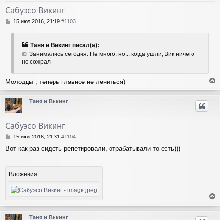
т
Сабуэсо Викинг
ь
с
С
15 июл 2016, 21:19
#1103
я
о
о
к
б
н
Таня и Викинг писал(а):
щ
а
Занимались сегодня. Не много, но... когда ушли, Вик ничего
е
ч
не сожрал
н
а
и
л
е
Молодцы , теперь главное не лениться)
у
е
р
Таня и Викинг
н
у
т
Сабуэсо Викинг
ь
с
С
15 июл 2016, 21:31
#1104
я
о
Вот как раз сидеть репетировали, отрабатывали то есть)))
о
к
б
н
щ
а
е
Вложения
ч
н
а
и
л
е
у
е
р
Таня и Викинг