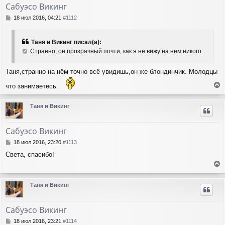
т
Сабуэсо Викинг
ь
с
С
18 июл 2016, 04:21
#1112
я
о
о
к
б
н
Таня и Викинг писал(а):
щ
а
Странно, он прозрачный почти, как я не вижу на нем никого.
е
ч
н
а
и
Таня,странно на нём точно всё увидишь,он же блондинчик. Молодцы
л
е
у
что занимаетесь.
е
р
Таня и Викинг
н
у
т
Сабуэсо Викинг
ь
с
С
18 июл 2016, 23:20
#1113
я
о
Света, спасибо!
о
к
б
н
е
щ
а
е
р
ч
Таня и Викинг
н
н
а
и
у
л
е
т
у
Сабуэсо Викинг
ь
с
С
18 июл 2016, 23:21
#1114