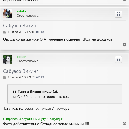
е
р
astelo
н
Совет форума
у
т
Сабуэсо Викинг
ь
с
С
19 июл 2016, 05:46
#1118
я
о
Ой, да когда же уже О.А. лечение поменяет! Жду не дождусь...
о
к
б
н
е
щ
а
е
р
ч
olpetr
н
н
а
Совет форума
и
у
л
е
т
у
Сабуэсо Викинг
ь
с
С
19 июл 2016, 09:09
#1119
я
о
о
к
б
н
Таня и Викинг писал(а):
щ
а
С 4.20 падает то голова, то весь
е
ч
н
а
и
Таня,как головой то, трясёт? Тремор?
л
е
у
Отправлено спустя 1 минуту 4 секунды:
Фото действительно Отпадное такие умнички!!!!!
е