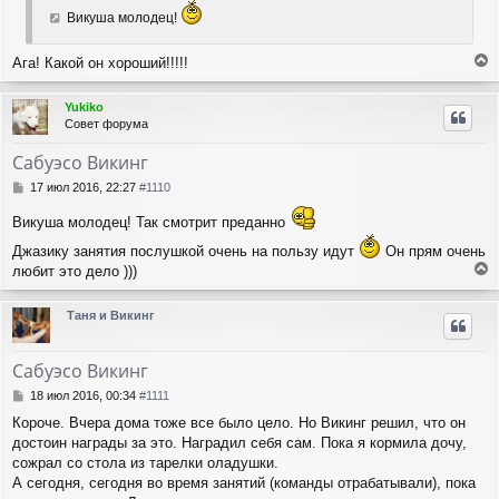
а
е
Викуша молодец!
ч
н
а
и
л
Ага! Какой он хороший!!!!!
е
у
е
р
Yukiko
н
Совет форума
у
т
Сабуэсо Викинг
ь
с
С
17 июл 2016, 22:27
#1110
я
о
о
к
Викуша молодец! Так смотрит преданно
б
н
Джазику занятия послушкой очень на пользу идут
Он прям очень
щ
а
е
любит это дело )))
ч
е
н
а
и
р
л
Таня и Викинг
е
н
у
у
т
Сабуэсо Викинг
ь
с
С
18 июл 2016, 00:34
#1111
я
о
Короче. Вчера дома тоже все было цело. Но Викинг решил, что он
о
к
достоин награды за это. Наградил себя сам. Пока я кормила дочу,
б
н
щ
сожрал со стола из тарелки оладушки.
а
е
ч
А сегодня, сегодня во время занятий (команды отрабатывали), пока
н