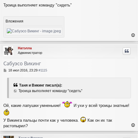
я
о
Троица выполняет команду "сидеть"
о
к
б
н
щ
а
е
Вложения
ч
н
а
и
л
е
у
е
р
Натэлла
н
Администратор
у
т
Сабуэсо Викинг
ь
с
С
18 июл 2016, 23:29
#1115
я
о
о
к
б
н
Таня и Викинг писал(а):
щ
а
Троица выполняет команду "сидеть"
е
ч
н
а
и
л
Ой, какие лапушки умненькие!
И ухи у всей троицы знатные!
е
у
У Викинга пальцы почти как у человека.
Как он их так
растопырил?
е
р