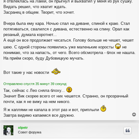
а
я отвлеклась на Лакки, он прыгнул и выхватил у меня из рук сушку.
и
л
Видать решил, что хватит ждать.
е
у
Засранец в общем. Творит, что хочет.
Вчера была ему кара. Ночью спал на диване, спиной к краю. Стал
потягиваться, свалился с дивана, естественно на спину. Орал как
резаный, думала коротнет...
А ещё он все продолжает чесаться. Голову больше не чешет, чешет
шею. С одной стороны появились уже маленькие коросты
не
понимаю, что за напасть, от чего. Всего обсмотрела - блох не нашла.
На приём скоро, буду Дубовицкую мучать.
Вот такие у нас новости
Отправлено спустя 35 минут 39 секунд:
Так, сейчас с Лео сняла блоху...
Значит Вик скорее всего от них чешется. Странно, он прозрачный
почти, как я не вижу на нем никого.
Я ж каплями не капала в этот раз и вот, приплыли
Завтра видимо капаемся все дружно.
е
р
olpetr
н
Совет форума
у