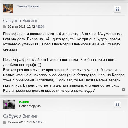
р
Таня и Викинг
н
у
т
Сабуэсо Викинг
ь
с
С
19 июл 2016, 12:42
#1120
я
о
Паглюферал я начала снижать 4 дня назад. 3 дня на 1/4 уменьшила
о
к
ночную дозу. Вчера на 1/4 - дневную, так же три дня будем, потом
б
н
щ
утреннюю уменьшим. Потом посмотрим немного и ещё на 1/4 буду
а
е
ч
снижать.
н
а
и
л
Позавчера фронтлайном Викинга покапала. Как бы не из-за него
е
у
долбило сегодня(((((((
Вот как раз пока был не прокопанный - не было малых. А начались
малые именно с началом обработок (я на Кеппру грешила, но Кеппра
тоже с обработками совпала). Если так, то на месяц малые теперь
прилипнут. Будем смотреть и делать выводы, что ещё остаётся...
Капли наверное нельзя вывести из организма ведь?
е
р
Барик
н
Совет форума
у
т
Сабуэсо Викинг
ь
с
С
19 июл 2016, 12:55
#1121
я
о