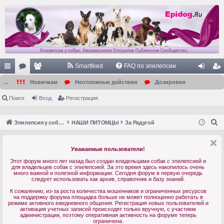
Smartfeed
FAQ по эпилепсии
с
ор
ол
хо
ег
...
Новичкам
Неотложные действия
Дозировки
ы
ум
ьз
д
ис
Поиск
Вход
Регистрация
лк
ы
ов
тр
П
Эпилепсия у собак. Форум. Главная.
НАШИ ПИТОМЦЫ
За Радугой
и
ат
ац
о
ел
ия
и
Уважаемые пользователи!
с
и
Этот форум много лет назад был создан владельцами собак с эпилепсией и
к
для владельцев собак с эпилепсией. За это время здесь накопилось очень
много важной и полезной информации. Сегодня форум в первую очередь
следует использовать как архив, справочник и базу знаний.
К сожалению, из-за роста количества мошенников и ограниченных ресурсов
на поддержку форума площадка больше не может полноценно работать в
режиме активного ежедневного общения. Регистрация новых пользователей и
активация учетных записей происходят только вручную, с участием
администрации, поэтому оперативная активность на форуме теперь
ограничена.