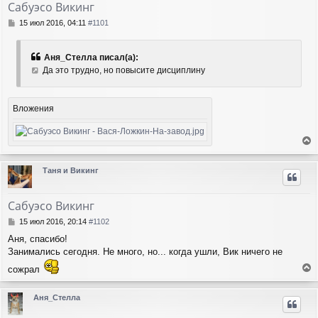
Сабуэсо Викинг
С
15 июл 2016, 04:11
#1101
о
о
б
Аня_Стелла писал(а):
щ
Да это трудно, но повысите дисциплину
е
н
и
е
Вложения
е
р
Таня и Викинг
н
у
т
Сабуэсо Викинг
ь
с
С
15 июл 2016, 20:14
#1102
я
о
Аня, спасибо!
о
к
Занимались сегодня. Не много, но... когда ушли, Вик ничего не
б
н
щ
а
сожрал
е
ч
е
н
а
р
и
Аня_Стелла
л
н
е
у
у