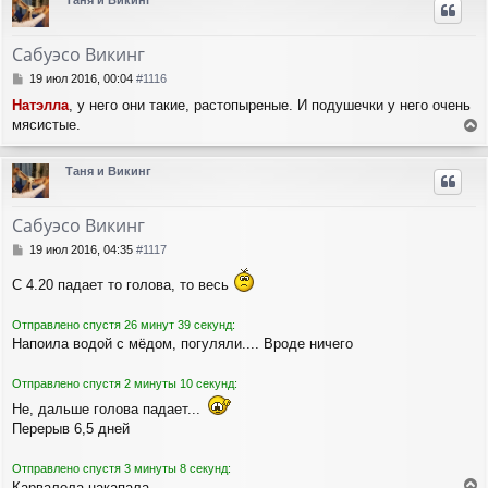
Таня и Викинг
н
у
т
Сабуэсо Викинг
ь
с
С
19 июл 2016, 00:04
#1116
я
о
Натэлла
, у него они такие, растопыреные. И подушечки у него очень
о
к
мясистые.
б
н
е
щ
а
е
р
ч
Таня и Викинг
н
н
а
и
у
л
е
т
у
Сабуэсо Викинг
ь
с
С
19 июл 2016, 04:35
#1117
я
о
о
к
С 4.20 падает то голова, то весь
б
н
щ
а
Отправлено спустя 26 минут 39 секунд:
е
ч
Напоила водой с мёдом, погуляли.... Вроде ничего
н
а
и
л
е
Отправлено спустя 2 минуты 10 секунд:
у
Не, дальше голова падает...
Перерыв 6,5 дней
Отправлено спустя 3 минуты 8 секунд:
Карвалола накапала