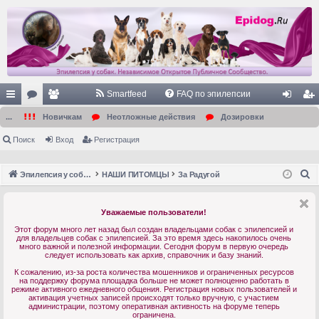
Smartfeed
FAQ по эпилепсии
с
ор
ол
хо
ег
...
Новичкам
Неотложные действия
Дозировки
ы
ум
ьз
д
ис
Поиск
Вход
Регистрация
лк
ы
ов
тр
П
Эпилепсия у собак. Форум. Главная.
НАШИ ПИТОМЦЫ
За Радугой
и
ат
ац
о
ел
ия
и
Уважаемые пользователи!
с
и
Этот форум много лет назад был создан владельцами собак с эпилепсией и
к
для владельцев собак с эпилепсией. За это время здесь накопилось очень
много важной и полезной информации. Сегодня форум в первую очередь
следует использовать как архив, справочник и базу знаний.
К сожалению, из-за роста количества мошенников и ограниченных ресурсов
на поддержку форума площадка больше не может полноценно работать в
режиме активного ежедневного общения. Регистрация новых пользователей и
активация учетных записей происходят только вручную, с участием
администрации, поэтому оперативная активность на форуме теперь
ограничена.