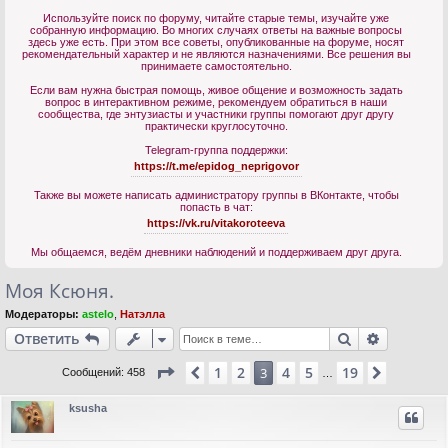
Используйте поиск по форуму, читайте старые темы, изучайте уже
собранную информацию. Во многих случаях ответы на важные вопросы
здесь уже есть. При этом все советы, опубликованные на форуме, носят
рекомендательный характер и не являются назначениями. Все решения вы
принимаете самостоятельно.
Если вам нужна быстрая помощь, живое общение и возможность задать
вопрос в интерактивном режиме, рекомендуем обратиться в наши
сообщества, где энтузиасты и участники группы помогают друг другу
практически круглосуточно.
Telegram-группа поддержки:
https://t.me/epidog_neprigovor
Также вы можете написать администратору группы в ВКонтакте, чтобы
попасть в чат:
https://vk.ru/vitakoroteeva
Мы общаемся, ведём дневники наблюдений и поддерживаем друг друга.
Моя Ксюня.
Модераторы:
astelo
,
Натэлла
Поиск
Расшире
Ответить
Страница
3
из
19
1
2
4
5
19
Пред.
3
След.
Сообщений: 458
…
ksusha