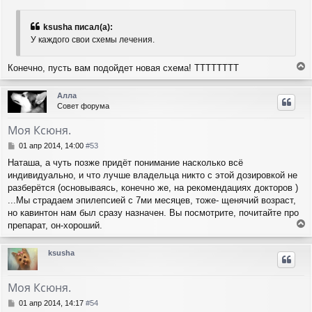
я
о
о
к
б
н
ksusha писал(а):
щ
а
У каждого свои схемы лечения.
е
ч
н
а
и
Конечно, пусть вам подойдет новая схема! ТТТТТТТТ
л
е
е
у
р
Алла
н
Совет форума
у
т
Моя Ксюня.
ь
с
С
01 апр 2014, 14:00
#53
я
о
Наташа, а чуть позже придёт понимание насколько всё
о
к
индивидуально, и что лучше владельца никто с этой дозировкой не
б
н
щ
разберётся (основываясь, конечно же, на рекомендациях докторов )
а
е
ч
...Мы страдаем эпилепсией с 7ми месяцев, тоже- щенячий возраст,
н
а
но кавинтон нам был сразу назначен. Вы посмотрите, почитайте про
и
л
препарат, он-хороший.
е
у
е
р
ksusha
н
у
т
Моя Ксюня.
ь
с
С
01 апр 2014, 14:17
#54