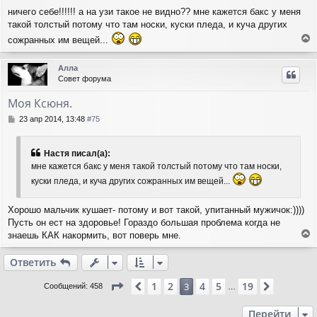
я
о
ничего себе!!!!!! а на узи такое не видно?? мне кажется бакс у меня
о
к
такой толстый потому что там носки, куски пледа, и куча других
б
н
щ
а
сожранных им вещей...
е
ч
е
н
а
р
и
Алла
л
н
е
Совет форума
у
у
т
Моя Ксюня.
ь
с
С
23 апр 2014, 13:48
#75
я
о
о
к
б
н
Настя писал(а):
щ
а
мне кажется бакс у меня такой толстый потому что там носки,
е
ч
куски пледа, и куча других сожранных им вещей...
н
а
и
л
е
у
Хорошо мальчик кушает- потому и вот такой, упитанный мужичок:))))
Пусть он ест на здоровье! Гораздо большая проблема когда не
знаешь КАК накормить, вот поверь мне.
е
р
Ответить
н
у
Страница
3
из
19
1
2
4
5
19
Пред.
3
След.
Сообщений: 458
…
т
ь
Перейти
с