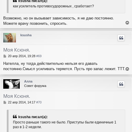
ksusha писал(а):
как усилитель противосудорожных , сработает?
Возможно, но он вызывает зависимость, я не даю постоянно.
Можете врачу позвонить, спросить.
е
р
ksusha
н
у
т
Моя Ксюня.
ь
с
С
20 апр 2014, 19:28
#69
я
о
Нателла, ну тогда действительно нельзя его давать
о
к
постоянно.Смысл усиливать теряется. Пусть про запас лежит. ТТТ...
б
н
е
щ
а
е
р
ч
Алла
н
н
а
Совет форума
и
у
л
е
т
у
Моя Ксюня.
ь
с
С
22 апр 2014, 14:17
#70
я
о
о
к
б
н
ksusha писал(а):
щ
а
Просто раньше такого не было. Приступы были единичные 1
е
ч
раз в 1-2 недели.
н
а