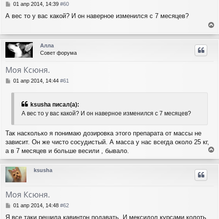
с
С
01 апр 2014, 14:39
#60
я
о
А вес то у вас какой? И он наверное изменился с 7 месяцев?
о
к
б
н
е
щ
а
е
р
ч
Алла
н
н
а
Совет форума
и
у
л
е
т
у
Моя Ксюня.
ь
с
С
01 апр 2014, 14:44
#61
я
о
о
к
б
н
ksusha писал(а):
щ
а
А вес то у вас какой? И он наверное изменился с 7 месяцев?
е
ч
н
а
и
Так насколько я понимаю дозировка этого препарата от массы не
л
е
зависит. Он же чисто сосудистый. А масса у нас всегда около 25 кг,
у
а в 7 месяцев и больше весили , бывало.
е
р
ksusha
н
у
т
Моя Ксюня.
ь
с
С
01 апр 2014, 14:48
#62
я
о
Я все таки решила кавинтон подавать. И мексидол курсами колоть