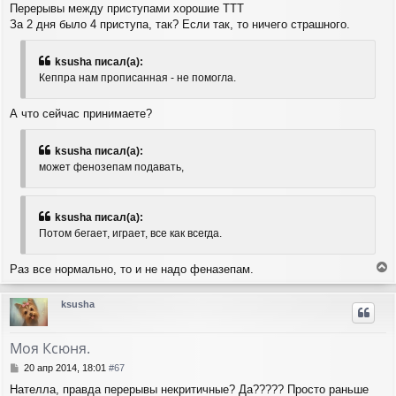
и
Перерывы между приступами хорошие ТТТ
л
е
За 2 дня было 4 приступа, так? Если так, то ничего страшного.
у
ksusha писал(а):
Кеппра нам прописанная - не помогла.
А что сейчас принимаете?
ksusha писал(а):
может фенозепам подавать,
ksusha писал(а):
Потом бегает, играет, все как всегда.
Раз все нормально, то и не надо феназепам.
е
р
ksusha
н
у
т
Моя Ксюня.
ь
с
С
20 апр 2014, 18:01
#67
я
о
Нателла, правда перерывы некритичные? Да????? Просто раньше
о
к