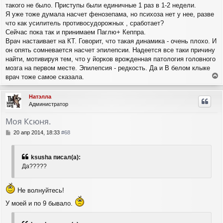
такого не было. Приступы были единичные 1 раз в 1-2 недели.
б
н
щ
Я уже тоже думала насчет фенозепама, но психоза нет у нее, разве
а
е
ч
что как усилитель противосудорожных , сработает?
н
а
Сейчас пока так и принимаем Паглю+ Кеппра.
и
л
Врач настаивает на КТ. Говорит, что такая динамика - очень плохо. И
е
у
он опять сомневается насчет эпилепсии. Надеется все таки причину
найти, мотивируя тем, что у йорков врожденная патология головного
мозга на первом месте. Эпилепсия - редкость. Да и В белом клыке
врач тоже самое сказала.
е
р
Натэлла
н
Администратор
у
т
Моя Ксюня.
ь
с
С
20 апр 2014, 18:33
#68
я
о
о
к
б
н
ksusha писал(а):
щ
а
Да?????
е
ч
н
а
и
л
Не волнуйтесь!
е
у
У моей и по 9 бывало.