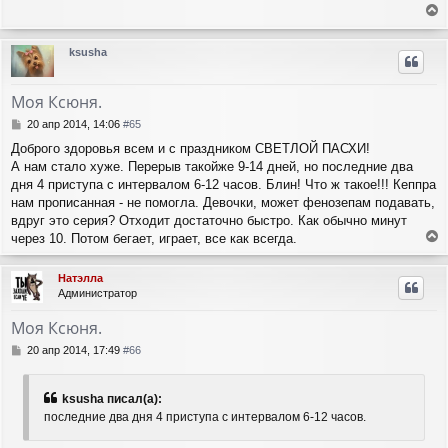
б
н
е
щ
а
е
р
ч
ksusha
н
н
а
и
у
л
е
т
у
Моя Ксюня.
ь
с
С
20 апр 2014, 14:06
#65
я
о
Доброго здоровья всем и с праздником СВЕТЛОЙ ПАСХИ!
о
к
А нам стало хуже. Перерыв такойже 9-14 дней, но последние два
б
н
щ
дня 4 приступа с интервалом 6-12 часов. Блин! Что ж такое!!! Кеппра
а
е
ч
нам прописанная - не помогла. Девочки, может фенозепам подавать,
н
а
вдруг это серия? Отходит достаточно быстро. Как обычно минут
и
л
через 10. Потом бегает, играет, все как всегда.
е
у
е
р
Натэлла
н
Администратор
у
т
Моя Ксюня.
ь
с
С
20 апр 2014, 17:49
#66
я
о
о
к
б
н
ksusha писал(а):
щ
а
последние два дня 4 приступа с интервалом 6-12 часов.
е
ч
н
а