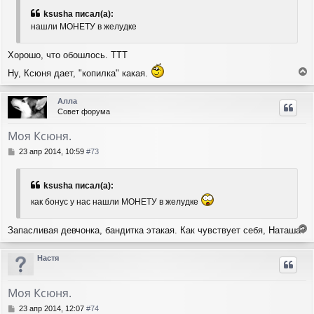
к
б
н
ksusha писал(а):
щ
а
нашли МОНЕТУ в желудке
е
ч
н
а
и
Хорошо, что обошлось. ТТТ
л
е
у
Ну, Ксюня дает, "копилка" какая.
е
р
Алла
н
Совет форума
у
т
Моя Ксюня.
ь
с
С
23 апр 2014, 10:59
#73
я
о
о
к
б
н
ksusha писал(а):
щ
а
как бонус у нас нашли МОНЕТУ в желудке
е
ч
н
а
и
л
Запасливая девчонка, бандитка этакая. Как чувствует себя, Наташа?
е
у
е
р
Настя
н
у
т
Моя Ксюня.
ь
с
С
23 апр 2014, 12:07
#74