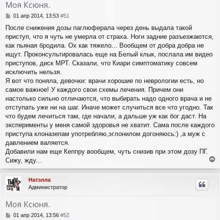
Моя Ксюня.
С
01 апр 2014, 13:53
#51
о
После снижения дозы паглюферала через день выдала такой
о
приступ, что я чуть не умерла от страха. Ноги задние разъезжаются,
б
щ
как пьяная бродила. Ох как тяжело... Вообщем от добра добра не
е
ищут. Проконсультировалась еще на Белый клык, послала им видео
н
приступов, диск МРТ. Сказали, что Киари симптоматику совсем
и
исключить нельзя.
е
Я вот что поняла, девочки: врачи хорошие по неврологии есть, но
самое важное! У каждого свои схемы лечения. Причем они
настолько сильно отличаются, что выбирать надо одного врача и не
отступать уже ни на шаг. Иначе может случиться все что угодно. Так
что будем лечиться там, где начали, а дальше уж как бог даст. На
эксперименты у меня самой здоровья не хватит. Сама после каждого
приступа клоназепам употребляю,эглонилом догоняюсь:) ,а муж с
давлением валяется.
Добавили нам еще Кеппру вообщем, чуть снизив при этом дозу ПГ.
Сижу, жду...
е
р
Натэлла
н
Администратор
у
т
Моя Ксюня.
ь
с
С
01 апр 2014, 13:56
#52