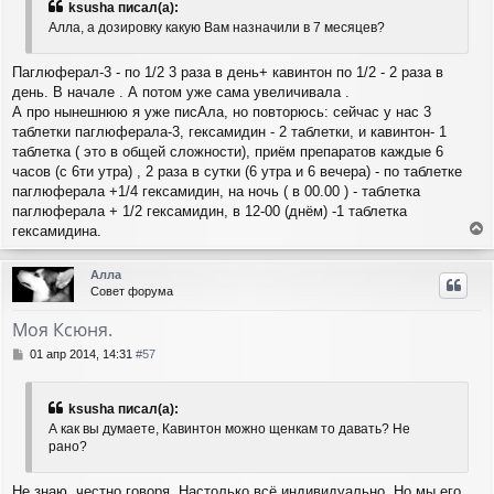
б
н
ksusha писал(а):
щ
а
Алла, а дозировку какую Вам назначили в 7 месяцев?
е
ч
н
а
и
Паглюферал-3 - по 1/2 3 раза в день+ кавинтон по 1/2 - 2 раза в
л
е
день. В начале . А потом уже сама увеличивала .
у
А про нынешнюю я уже писАла, но повторюсь: сейчас у нас 3
таблетки паглюферала-3, гексамидин - 2 таблетки, и кавинтон- 1
таблетка ( это в общей сложности), приём препаратов каждые 6
часов (с 6ти утра) , 2 раза в сутки (6 утра и 6 вечера) - по таблетке
паглюферала +1/4 гексамидин, на ночь ( в 00.00 ) - таблетка
паглюферала + 1/2 гексамидин, в 12-00 (днём) -1 таблетка
гексамидина.
е
р
Алла
н
Совет форума
у
т
Моя Ксюня.
ь
с
С
01 апр 2014, 14:31
#57
я
о
о
к
б
н
ksusha писал(а):
щ
а
А как вы думаете, Кавинтон можно щенкам то давать? Не
е
ч
рано?
н
а
и
л
е
Не знаю, честно говоря. Настолько всё индивидуально. Но мы его
у