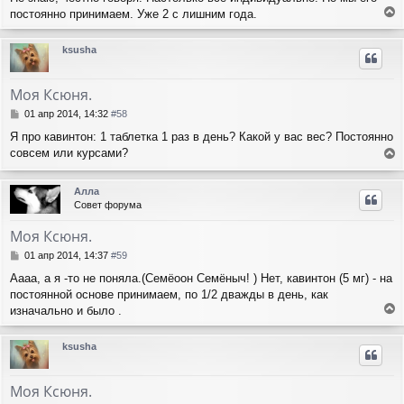
постоянно принимаем. Уже 2 с лишним года.
е
р
ksusha
н
у
т
Моя Ксюня.
ь
с
С
01 апр 2014, 14:32
#58
я
о
Я про кавинтон: 1 таблетка 1 раз в день? Какой у вас вес? Постоянно
о
к
совсем или курсами?
б
н
е
щ
а
е
р
ч
Алла
н
н
а
Совет форума
и
у
л
е
т
у
Моя Ксюня.
ь
с
С
01 апр 2014, 14:37
#59
я
о
Аааа, а я -то не поняла.(Семёоон Семёныч! ) Нет, кавинтон (5 мг) - на
о
к
постоянной основе принимаем, по 1/2 дважды в день, как
б
н
щ
изначально и было .
а
е
е
ч
н
р
а
ksusha
и
н
л
е
у
у
т
Моя Ксюня.
ь