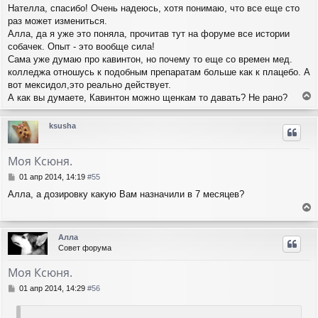
я
о
Нателла, спасибо! Очень надеюсь, хотя понимаю, что все еще сто
о
к
раз может измениться.
б
н
щ
Алла, да я уже это поняла, прочитав тут на форуме все истории
а
е
ч
собачек. Опыт - это вообще сила!
н
а
Сама уже думаю про кавинтон, но почему то еще со времен мед.
и
л
колледжа отношусь к подобным препаратам больше как к плацебо. А
е
у
вот мексидол,это реально действует.
А как вы думаете, Кавинтон можно щенкам то давать? Не рано?
е
р
ksusha
н
у
т
Моя Ксюня.
ь
с
С
01 апр 2014, 14:19
#55
я
о
Алла, а дозировку какую Вам назначили в 7 месяцев?
о
к
б
н
е
щ
а
е
р
ч
Алла
н
н
а
Совет форума
и
у
л
е
т
у
Моя Ксюня.
ь
с
С
01 апр 2014, 14:29
#56
я
о
о
к