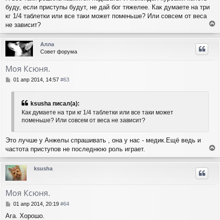
о
к
буду, если приступы будут, не дай бог тяжелее. Как думаете на три
б
н
щ
кг 1/4 таблетки или все таки может поменьше? Или совсем от веса
а
е
ч
не зависит?
н
е
а
и
р
л
Алла
е
н
у
Совет форума
у
т
Моя Ксюня.
ь
с
С
01 апр 2014, 14:57
#63
я
о
о
к
б
н
ksusha писал(а):
щ
а
Как думаете на три кг 1/4 таблетки или все таки может
е
ч
поменьше? Или совсем от веса не зависит?
н
а
и
л
е
Это лучше у Анжелы спрашивать , она у нас - медик.Ещё ведь и
у
частота приступов не последнюю роль играет.
е
р
ksusha
н
у
т
Моя Ксюня.
ь
с
С
01 апр 2014, 20:19
#64
я
о
Ага. Хорошо.
о
к