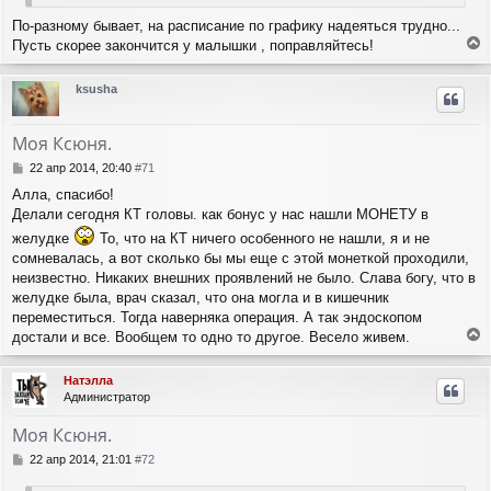
и
л
е
По-разному бывает, на расписание по графику надеяться трудно...
у
Пусть скорее закончится у малышки , поправляйтесь!
е
р
ksusha
н
у
т
Моя Ксюня.
ь
с
С
22 апр 2014, 20:40
#71
я
о
Алла, спасибо!
о
к
Делали сегодня КТ головы. как бонус у нас нашли МОНЕТУ в
б
н
щ
а
желудке
То, что на КТ ничего особенного не нашли, я и не
е
ч
сомневалась, а вот сколько бы мы еще с этой монеткой проходили,
н
а
неизвестно. Никаких внешних проявлений не было. Слава богу, что в
и
л
желудке была, врач сказал, что она могла и в кишечник
е
у
переместиться. Тогда наверняка операция. А так эндоскопом
достали и все. Вообщем то одно то другое. Весело живем.
е
р
Натэлла
н
Администратор
у
т
Моя Ксюня.
ь
с
С
22 апр 2014, 21:01
#72
я
о
о