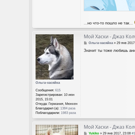
...но что-то пошло не так...
Мой Хаски - Джаз Ко
С
Ольга-хасяйка
»
29 янв 2017
о
Значит ты тоже любишь ани
о
б
щ
е
н
и
е
Ольга-хасяйка
Сообщения:
615
Зарегистрирован:
10 июн
2015, 15:01
Откуда:
Германия, Мюнхен
Благодарил (а):
1384 раза
Поблагодарили:
1983 раза
Мой Хаски - Джаз Ко
С
Yukiko
»
29 янв 2017, 23:08
#