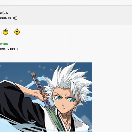
л(а):
ольно :))))
ин
екунд:
есть него....