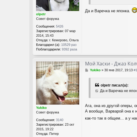
н
и
Да и Варечка не японка.
е
olpetr
Совет форума
Сообщения:
5426
Зарегистрирован:
07 мар
2014, 15:43
Откуда:
г. Кемерово, Ольга
Благодарил (а):
10529 раз
Поблагодарили:
9392 раза
Мой Хаски - Джаз Ко
С
Yukiko
»
30 янв 2017, 19:13
#
о
о
б
olpetr писал(а):
щ
Да и Варечка не япон
е
н
и
Ага, она из другой оперы, 
е
Yukiko
А вообще, Варварой она к 
Совет форума
как-то так в общем... а у н
Сообщения:
3140
Зарегистрирован:
23 окт
2015, 19:22
Откуда:
Питер