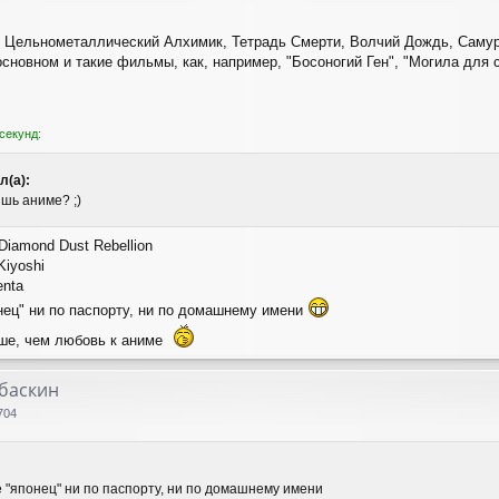
ч, Цельнометаллический Алхимик, Тетрадь Смерти, Волчий Дождь, Саму
сновном и такие фильмы, как, например, "Босоногий Ген", "Могила для с
секунд:
л(а):
шь аниме? ;)
Diamond Dust Rebellion
Kiyoshi
enta
онец" ни по паспорту, ни по домашнему имени
ьше, чем любовь к аниме
лбаскин
704
е "японец" ни по паспорту, ни по домашнему имени