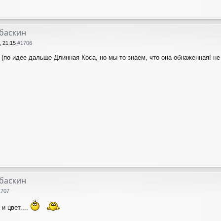
лбаскин
, 21:15
#1706
 (по идее дальше Длинная Коса, но мы-то знаем, что она обнаженная! не
лбаскин
1707
и цвет....