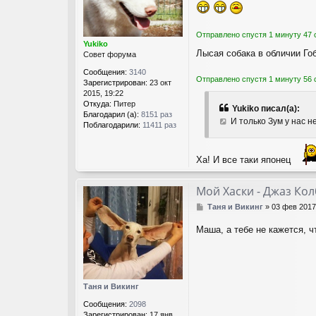
е
н
и
Отправлено спустя 1 минуту 47 
е
Yukiko
Лысая собака в обличии Го
Совет форума
Сообщения:
3140
Отправлено спустя 1 минуту 56 
Зарегистрирован:
23 окт
2015, 19:22
Откуда:
Питер
Yukiko писал(а):
Благодарил (а):
8151 раз
И только Зум у нас н
Поблагодарили:
11411 раз
Ха! И все таки японец
Мой Хаски - Джаз Ко
С
Таня и Викинг
»
03 фев 2017
о
о
Маша, а тебе не кажется, 
б
щ
е
н
и
Таня и Викинг
е
Сообщения:
2098
Зарегистрирован:
17 янв