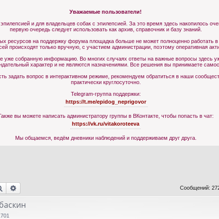
Уважаемые пользователи!
 эпилепсией и для владельцев собак с эпилепсией. За это время здесь накопилось оч
первую очередь следует использовать как архив, справочник и базу знаний.
ных ресурсов на поддержку форума площадка больше не может полноценно работать в
сей происходят только вручную, с участием администрации, поэтому оперативная акт
те уже собранную информацию. Во многих случаях ответы на важные вопросы здесь уж
ндательный характер и не являются назначениями. Все решения вы принимаете самос
ь задать вопрос в интерактивном режиме, рекомендуем обратиться в наши сообщества
практически круглосуточно.
Telegram-группа поддержки:
https://t.me/epidog_neprigovor
Также вы можете написать администратору группы в ВКонтакте, чтобы попасть в чат:
https://vk.ru/vitakoroteeva
Мы общаемся, ведём дневники наблюдений и поддерживаем друг друга.
Поиск
Расширенный поиск
Сообщений: 27
лбаскин
1701