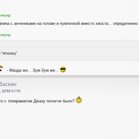
секунд:
блина с антеннками на голове и пумпочкой вместо хвоста... определенн
секунд:
е "японец"
- Мазда же... Зум-Зум же...
лбаскин
, 12:53
#1708
что с топираматом Джазу полегче было?