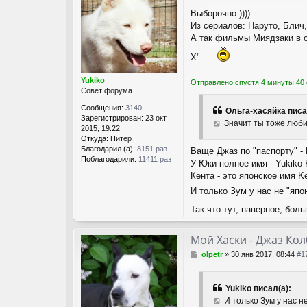
о
Выборочно ))))
о
Из сериалов: Наруто, Бли
б
щ
А так фильмы Миядзаки в о
е
Х"...
н
и
е
Yukiko
Отправлено спустя 4 минуты 40 
Совет форума
Сообщения:
3140
Ольга-хасяйка писа
Зарегистрирован:
23 окт
Значит ты тоже люби
2015, 19:22
Откуда:
Питер
Благодарил (а):
8151 раз
Ваще Джаз по "паспорту" - 
Поблагодарили:
11411 раз
У Юки полное имя - Yukiko 
Кента - это японское имя K
И только Зум у нас не "яп
Так что тут, наверное, бол
Мой Хаски - Джаз Ко
С
olpetr
»
30 янв 2017, 08:44
#1
о
о
б
Yukiko писал(а):
щ
И только Зум у нас н
е