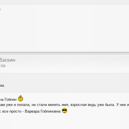
лбаскин
1705
ка.
она Гоблин
нам уже и попала, не стали менять имя, взрослая ведь уже была. У нее 
ас все просто - Варвара Гоблиновна