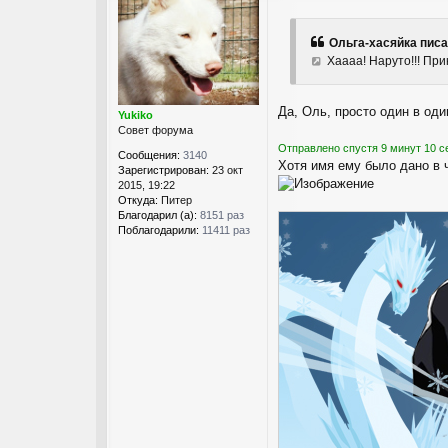
о
о
б
Ольга-хасяйка писа
щ
Хаааа! Наруто!!! Прик
е
н
и
Да, Оль, просто один в од
е
Yukiko
Совет форума
Отправлено спустя 9 минут 10 с
Сообщения:
3140
Хотя имя ему было дано в ч
Зарегистрирован:
23 окт
2015, 19:22
Откуда:
Питер
Благодарил (а):
8151 раз
Поблагодарили:
11411 раз