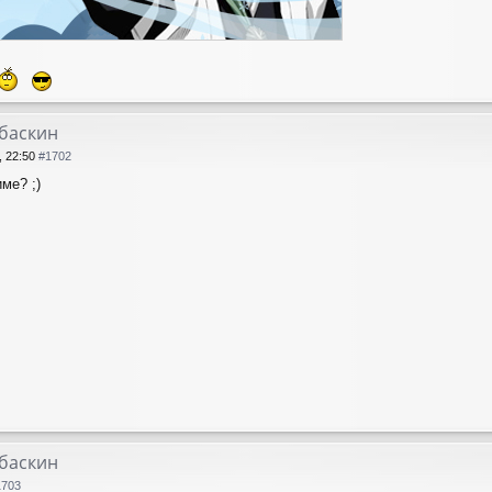
лбаскин
, 22:50
#1702
ме? ;)
лбаскин
1703