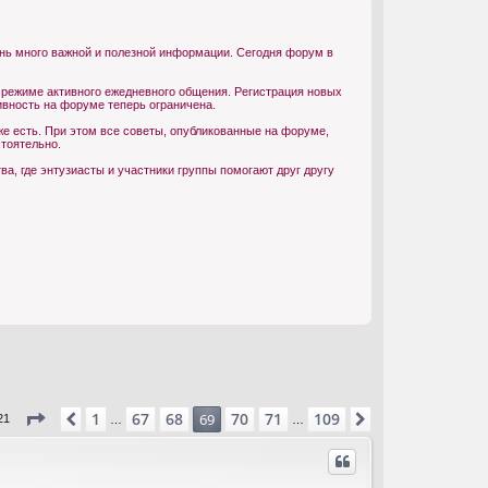
ень много важной и полезной информации. Сегодня форум в
 режиме активного ежедневного общения. Регистрация новых
ивность на форуме теперь ограничена.
е есть. При этом все советы, опубликованные на форуме,
тоятельно.
, где энтузиасты и участники группы помогают друг другу
Страница
69
из
109
1
67
68
70
71
109
Пред.
69
След.
21
…
…