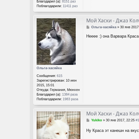
Благодарил (а):
8151 раз
Поблагодарили:
11411 раз
Мой Хаски - Джаз Ко
С
Ольга-хасяйка
»
30 янв 2017
о
Нееее :) она Варвара Краса
о
б
щ
е
н
и
е
Ольга-хасяйка
Сообщения:
615
Зарегистрирован:
10 июн
2015, 15:01
Откуда:
Германия, Мюнхен
Благодарил (а):
1384 раза
Поблагодарили:
1983 раза
Мой Хаски - Джаз Ко
С
Yukiko
»
30 янв 2017, 22:25
#
о
о
Ну Краса эт канешн на вкус 
б
щ